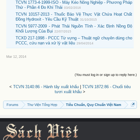
TCVN 1773-4-1999-ISO - Máy Kéo Nông Nghiệp - Phương Pháp
Thử - Phần 4 Đo Khí Thải
03/02/2016
TCVN 10157-2013 - Thuốc Bảo Vệ Thực Vật Chứa Hoạt Chất
Đồng Hydroxit - Yêu Cầu Kỹ Thuật
31/10/2015
TCVN 5977-2009 - Phát Thải Nguồn Tĩnh - Xác Định Nồng Độ
Khối Lượng Của Bụi
22/07/2015
TCXD 217-1998 - PCCC Từ vựng – Thuật ngữ chuyên dùng cho
PCCC, cứu nạn và xử lý vật liệu
29/04/2014
Mar 12, 2014
(You must log in or sign up to reply here.)
<
TCVN 3140:86 - Hành tây xuất khẩu
|
TCVN 1872:86 - Chuối tiêu
tươi xuất khẩu
>
Forums
Thư Viện Tổng Hợp
Tiêu Chuẩn, Quy Chuẩn Việt Nam