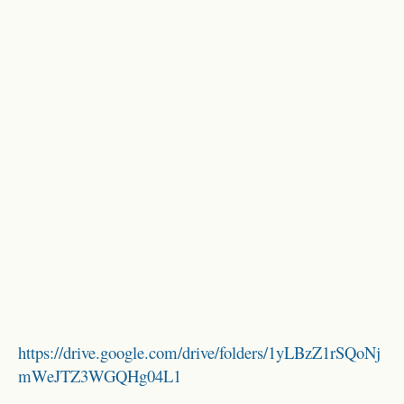
https://drive.google.com/drive/folders/1yLBzZ1rSQoNj
mWeJTZ3WGQHg04L1