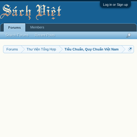
Log in or Sign up
Members
Forums
Search Forums
Recent Posts
Forums
Thư Viện Tổng Hợp
Tiêu Chuẩn, Quy Chuẩn Việt Nam