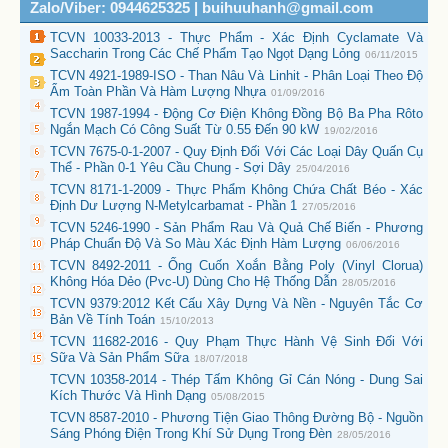
Zalo/Viber: 0944625325 | buihuuhanh@gmail.com
TCVN 10033-2013 - Thực Phẩm - Xác Định Cyclamate Và
Saccharin Trong Các Chế Phẩm Tạo Ngọt Dạng Lỏng
06/11/2015
TCVN 4921-1989-ISO - Than Nâu Và Linhit - Phân Loại Theo Độ
Ẩm Toàn Phần Và Hàm Lượng Nhựa
01/09/2016
TCVN 1987-1994 - Động Cơ Điện Không Đồng Bộ Ba Pha Rôto
Ngắn Mạch Có Công Suất Từ 0.55 Đến 90 kW
19/02/2016
TCVN 7675-0-1-2007 - Quy Định Đối Với Các Loại Dây Quấn Cụ
Thể - Phần 0-1 Yêu Cầu Chung - Sợi Dây
25/04/2016
TCVN 8171-1-2009 - Thực Phẩm Không Chứa Chất Béo - Xác
Định Dư Lượng N-Metylcarbamat - Phần 1
27/05/2016
TCVN 5246-1990 - Sản Phẩm Rau Và Quả Chế Biến - Phương
Pháp Chuẩn Độ Và So Màu Xác Định Hàm Lượng
06/06/2016
TCVN 8492-2011 - Ống Cuốn Xoắn Bằng Poly (Vinyl Clorua)
Không Hóa Dẻo (Pvc-U) Dùng Cho Hệ Thống Dẫn
28/05/2016
TCVN 9379:2012 Kết Cấu Xây Dựng Và Nền - Nguyên Tắc Cơ
Bản Về Tính Toán
15/10/2013
TCVN 11682-2016 - Quy Phạm Thực Hành Vệ Sinh Đối Với
Sữa Và Sản Phẩm Sữa
18/07/2018
TCVN 10358-2014 - Thép Tấm Không Gỉ Cán Nóng - Dung Sai
Kích Thước Và Hình Dạng
05/08/2015
TCVN 8587-2010 - Phương Tiện Giao Thông Đường Bộ - Nguồn
Sáng Phóng Điện Trong Khí Sử Dụng Trong Đèn
28/05/2016