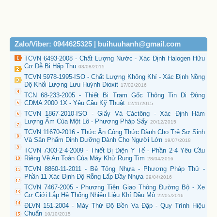
Zalo/Viber: 0944625325 | buihuuhanh@gmail.com
TCVN 6493-2008 - Chất Lượng Nước - Xác Định Halogen Hữu
Cơ Dễ Bị Hấp Thụ
03/08/2015
TCVN 5978-1995-ISO - Chất Lượng Không Khí - Xác Định Nồng
Độ Khối Lượng Lưu Huỳnh Đioxit
17/02/2016
TCN 68-233-2005 - Thiết Bị Trạm Gốc Thông Tin Di Động
CDMA 2000 1X - Yêu Cầu Kỹ Thuật
12/11/2015
TCVN 1867-2010-ISO - Giấy Và Cáctông - Xác Định Hàm
Lượng Ẩm Của Một Lô - Phương Pháp Sấy
20/12/2015
TCVN 11670-2016 - Thức Ăn Công Thức Dành Cho Trẻ Sơ Sinh
Và Sản Phẩm Dinh Dưỡng Dành Cho Người Lớn
19/07/2018
TCVN 7303-2-4-2009 - Thiết Bị Điện Y Tế - Phần 2-4 Yêu Cầu
Riêng Về An Toàn Của Máy Khử Rung Tim
28/04/2016
TCVN 8860-11-2011 - Bê Tông Nhựa - Phương Pháp Thử -
Phần 11 Xác Định Độ Rỗng Lấp Đầy Nhựa
29/04/2016
TCVN 7467-2005 - Phương Tiện Giao Thông Đường Bộ - Xe
Cơ Giới Lắp Hệ Thống Nhiên Liệu Khí Dầu Mỏ
22/05/2016
ĐLVN 151-2004 - Máy Thử Độ Bền Va Đập - Quy Trình Hiệu
Chuẩn
10/10/2015