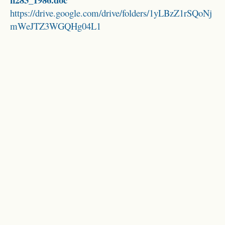
https://drive.google.com/drive/folders/1yLBzZ1rSQoNj
mWeJTZ3WGQHg04L1