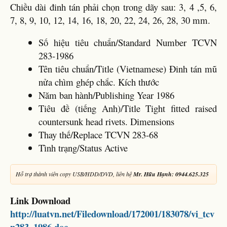
Chiều dài đinh tán phải chọn trong dãy sau: 3, 4 ,5, 6,
7, 8, 9, 10, 12, 14, 16, 18, 20, 22, 24, 26, 28, 30 mm.
Số hiệu tiêu chuẩn/Standard Number TCVN
283-1986
Tên tiêu chuẩn/Title (Vietnamese) Đinh tán mũ
nửa chìm ghép chắc. Kích thước
Năm ban hành/Publishing Year 1986
Tiêu đề (tiếng Anh)/Title Tight fitted raised
countersunk head rivets. Dimensions
Thay thế/Replace TCVN 283-68
Tình trạng/Status Active
Hỗ trợ thành viên copy USB/HDD/DVD, liên hệ
Mr. Hữu Hạnh: 0944.625.325
Link Download
http://luatvn.net/Filedownload/172001/183078/vi_tcv
n283_1986.doc