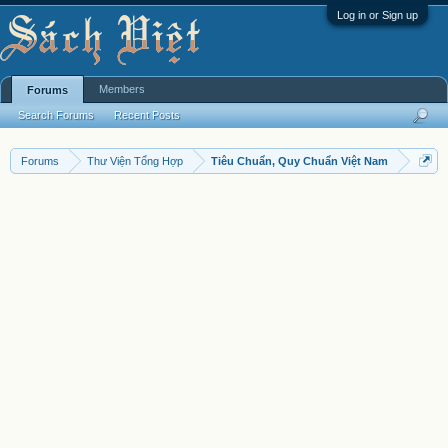
Log in or Sign up
Members
Forums
Search Forums
Recent Posts
Forums
Thư Viện Tổng Hợp
Tiêu Chuẩn, Quy Chuẩn Việt Nam