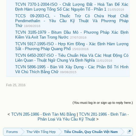
TCVN 7370-1-2004-ISO - Chất Lượng Đất - Hoà Tan Để Xác
Định Hàm Lượng Tổng Số Các Nguyên Tố - Phần 1
21/05/2016
TCCS 09-2003-CL - Thuốc Trừ Cỏ Chứa Hoạt Chất
Pendimethalin - Yêu Cầu Kỹ Thuật Và Phương Pháp
Thử
19/06/2016
TCVN 3185-1979 - Bitum Dầu Mỏ - Phương Pháp Xác Định
Kiềm Và Axit Tan Trong Nước
27/07/2016
TCVN 5917-1995-ISO - Hợp Kim Đồng - Xác Định Hàm Lượng
Sắt - Phương Pháp Quang Phổ
15/02/2016
TCVN 6450-2007-ISO - Tiêu Chuẩn Hóa Và Các Hoạt Động Có
Liên Quan - Thuật Ngữ Chung Và Định Nghĩa
11/01/2016
TCVN 5896-1995 - Bản Vẽ Xây Dựng - Các Phần Bố Trí Hình
Vẽ Chú Thích Bằng Chữ
09/08/2015
Feb 25, 2016
(You must log in or sign up to reply here.)
<
TCVN 285-1986 - Đinh Tán Mũ Bằng
|
TCVN 281-1986 - Đinh Tán -
Phân Loại Và Yêu Cầu Kỹ Thuật
>
Forums
Thư Viện Tổng Hợp
Tiêu Chuẩn, Quy Chuẩn Việt Nam