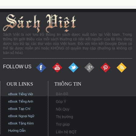
Sách Việt là nơi lưu trữ thông tin sách được xuất bản tại Việt Nam. Trong
thông tin giới thiệu của mỗi sách thường có liên kết nguồn của tài liệu đang
được lưu trữ tại các thư viện của Việt Nam. Đối với liên kết Google Drive có
thể tải được miễn phí hoặc KHÔNG có quyền truy cập (thường là không có
bản số hóa).
FOLLOW US
OUR LINKS
THÔNG TIN
Bản Đồ
eBook Tiếng Việt
eBook Tiếng Anh
Góp Ý
eBook Tạp Chí
Nội Quy
eBook Ngoại Ngữ
Thị trường
eBook Tặng Kèm
Trợ giúp
Hướng Dẫn
Liên hệ BQT