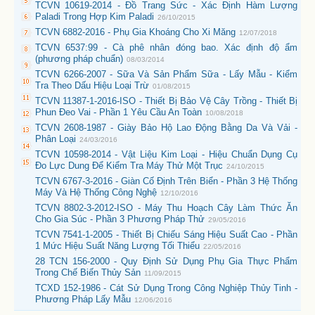
TCVN 10619-2014 - Đồ Trang Sức - Xác Định Hàm Lượng
Paladi Trong Hợp Kim Paladi
26/10/2015
TCVN 6882-2016 - Phụ Gia Khoáng Cho Xi Măng
12/07/2018
TCVN 6537:99 - Cà phê nhân đóng bao. Xác định độ ẩm
(phương pháp chuẩn)
08/03/2014
TCVN 6266-2007 - Sữa Và Sản Phẩm Sữa - Lấy Mẫu - Kiểm
Tra Theo Dấu Hiệu Loại Trừ
01/08/2015
TCVN 11387-1-2016-ISO - Thiết Bị Bảo Vệ Cây Trồng - Thiết Bị
Phun Đeo Vai - Phần 1 Yêu Cầu An Toàn
10/08/2018
TCVN 2608-1987 - Giày Bảo Hộ Lao Động Bằng Da Và Vải -
Phân Loại
24/03/2016
TCVN 10598-2014 - Vật Liệu Kim Loại - Hiệu Chuẩn Dụng Cụ
Đo Lực Dung Để Kiểm Tra Máy Thử Một Trục
24/10/2015
TCVN 6767-3-2016 - Giàn Cố Định Trên Biển - Phần 3 Hệ Thống
Máy Và Hệ Thống Công Nghệ
12/10/2016
TCVN 8802-3-2012-ISO - Máy Thu Hoạch Cây Làm Thức Ăn
Cho Gia Súc - Phần 3 Phương Pháp Thử
29/05/2016
TCVN 7541-1-2005 - Thiết Bị Chiếu Sáng Hiệu Suất Cao - Phần
1 Mức Hiệu Suất Năng Lượng Tối Thiểu
22/05/2016
28 TCN 156-2000 - Quy Định Sử Dụng Phụ Gia Thực Phẩm
Trong Chế Biến Thủy Sản
11/09/2015
TCXD 152-1986 - Cát Sử Dụng Trong Công Nghiệp Thủy Tinh -
Phương Pháp Lấy Mẫu
12/06/2016