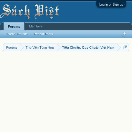
Log in or Sign up
Members
Forums
Search Forums
Recent Posts
Forums
Thư Viện Tổng Hợp
Tiêu Chuẩn, Quy Chuẩn Việt Nam