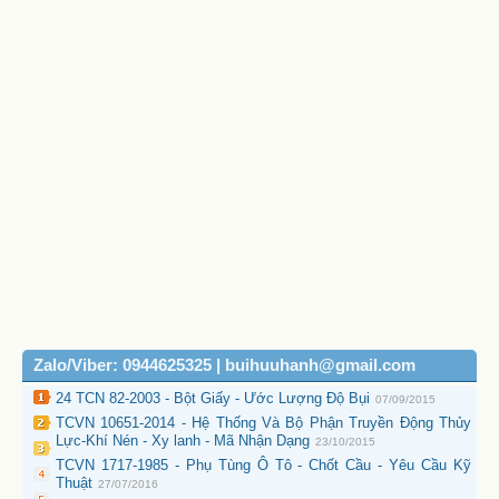
Zalo/Viber: 0944625325 | buihuuhanh@gmail.com
24 TCN 82-2003 - Bột Giấy - Ước Lượng Độ Bụi
07/09/2015
TCVN 10651-2014 - Hệ Thống Và Bộ Phận Truyền Động Thủy
Lực-Khí Nén - Xy lanh - Mã Nhận Dạng
23/10/2015
TCVN 1717-1985 - Phụ Tùng Ô Tô - Chốt Cầu - Yêu Cầu Kỹ
Thuật
27/07/2016