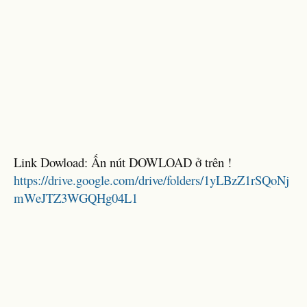
Link Dowload: Ấn nút DOWLOAD ở trên !
https://drive.google.com/drive/folders/1yLBzZ1rSQoNj
mWeJTZ3WGQHg04L1