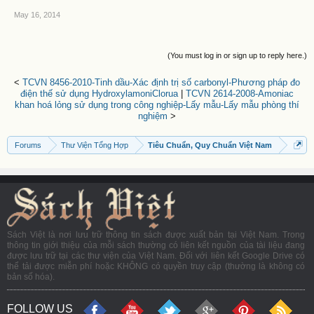
May 16, 2014
(You must log in or sign up to reply here.)
<
TCVN 8456-2010-Tinh dầu-Xác định trị số carbonyl-Phương pháp đo
điện thế sử dụng HydroxylamoniClorua
|
TCVN 2614-2008-Amoniac
khan hoá lỏng sử dụng trong công nghiệp-Lấy mẫu-Lấy mẫu phòng thí
nghiệm
>
Forums
Thư Viện Tổng Hợp
Tiêu Chuẩn, Quy Chuẩn Việt Nam
Sách Việt là nơi lưu trữ thông tin sách được xuất bản tại Việt Nam. Trong
thông tin giới thiệu của mỗi sách thường có liên kết nguồn của tài liệu đang
được lưu trữ tại các thư viện của Việt Nam. Đối với liên kết Google Drive có
thể tải được miễn phí hoặc KHÔNG có quyền truy cập (thường là không có
bản số hóa).
FOLLOW US