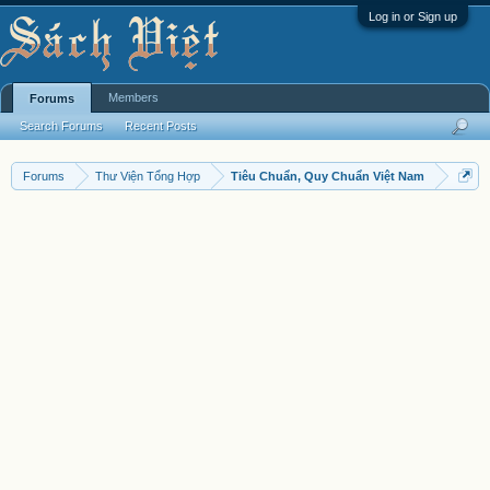
Log in or Sign up
Members
Forums
Search Forums
Recent Posts
Forums
Thư Viện Tổng Hợp
Tiêu Chuẩn, Quy Chuẩn Việt Nam