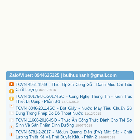
Zalo/Viber: 0944625325 | buihuuhanh@gmail.com
TCVN 4951-1989 - Thiết Bị Gia Công Gỗ - Danh Mục Chỉ Tiêu
Chất Lượng
04/08/2016
TCVN 10176-8-1-2017-ISO - Công Nghệ Thông Tin - Kiến Trúc
Thiết Bị Upnp - Phần 8-1
14/02/2019
TCVN 8846-2011-ISO - Bột Giấy - Nước Máy Tiêu Chuẩn Sử
Dụng Trong Phép Đo Độ Thoát Nước
11/12/2015
TCVN 11668-2016-ISO - Thức Ăn Công Thức Dành Cho Trẻ Sơ
Sinh Và Sản Phẩm Dinh Dưỡng
18/07/2018
TCVN 6781-2-2017 - Môđun Quang Điện (PV) Mặt Đất - Chất
Lượng Thiết Kế Và Phê Duyệt Kiểu - Phần 2
14/08/2018