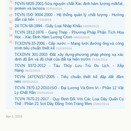
TCVN 6835:2001-Sữa nguyên chất-Xác định hàm lượng milkfat,
protein và lactoza
01/03/2014
TCVN ISO 9004:2000 - Hệ thống quản lý chất lượng - Hướng
dẫn cải tiến
17/03/2014
24 TCN 68-1994 - Giấy Loại Nhập Khẩu
19/09/2015
TCVN 1812-1976 - Gang Thép - Phương Pháp Phân Tích Hóa
Học - Xác Định Hàm Lượng Crom
08/03/2016
TCXDVN-33-2006 - Cấp nước – Mạng lưới đường ống và công
trình tiêu chuẩn thiết kế
31/03/2014
TCXDVN 301-2003 -Đất xây dựng-phương pháp phóng xạ xác
định độ ẩm và độ chặt của đất tại hiện trườn
01/04/2014
TCVN 9372-2012 - Tàu Thủy Lưu Trú Du Lịch - Xếp
Hạng
09/11/2015
TCVN 14TCN157-2005 - Tiêu chuẩn thiết kế đập đất đầm
nén
08/05/2014
TCVN 7870-12-2010-ISO - Đại Lượng Và Đơn Vị - Phần 12 Vật
Lý Chất Rắn
25/05/2016
TCVN 7675-21-2017 - Quy Định Đối Với Các Loại Dây Quấn Cụ
Thể - Phần 21 Sợi Dây Đồng Tròn Tráng Men
15/02/2019
Apr 1, 2016