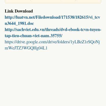
Link Download
http://luatvn.net/Filedownload/171538/182615/vi_tcv
n3644_1981.doc
http://sachviet.edu.vn/threads/dvd-ebook-tcvn-tuyen-
tap-tieu-chuan-viet-nam.35755/
https://drive.google.com/drive/folders/1yLBzZ1rSQoNj
mWeJTZ3WGQHg04L1