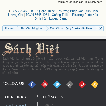
(You must log in or sign up to reply here.)
<
TCVN 3645-1981 - Quặng Thiếc - Phương Pháp Xác Định Hàm
Lượng Chì
|
TCVN 3643-1981 - Quặng Thiếc - Phương Pháp Xác
Định Hàm Lượng Bitmut
>
Forums
Thư Viện Tổng Hợp
Tiêu Chuẩn, Quy Chuẩn Việt Nam
Sách Việt là nơi lưu trữ thông tin sách được xuất bản tại Việt Nam. Trong
thông tin giới thiệu của mỗi sách thường có liên kết nguồn của tài liệu đang
được lưu trữ tại các thư viện của Việt Nam. Đối với liên kết Google Drive có
thể tải được miễn phí hoặc KHÔNG có quyền truy cập (thường là không có
bản số hóa).
FOLLOW US
OUR LINKS
THÔNG TIN
Bản Đồ
eBook Tiếng Việt