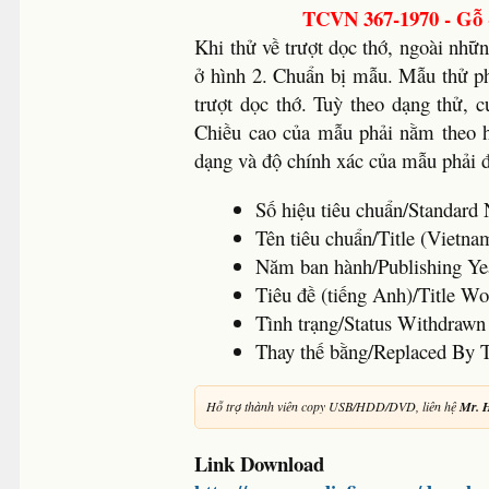
TCVN 367-1970 - Gỗ 
Khi thử về trượt dọc thớ, ngoài nhữn
ở hình 2. Chuẩn bị mẫu. Mẫu thử ph
trượt dọc thớ. Tuỳ theo dạng thử, 
Chiều cao của mẫu phải nằm theo h
dạng và độ chính xác của mẫu phải 
Số hiệu tiêu chuẩn/Standa
Tên tiêu chuẩn/Title (Vietna
Năm ban hành/Publishing Ye
Tiêu đề (tiếng Anh)/Title Wo
Tình trạng/Status Withdrawn
Thay thế bằng/Replaced By
Hỗ trợ thành viên copy USB/HDD/DVD, liên hệ
Mr. 
Link Download