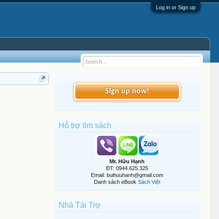
Log in or Sign up
Sign up now!
Hỗ trợ tìm sách
Mr. Hữu Hạnh
ĐT: 0944.625.325
Email: buihuuhanh@gmail.com
Danh sách eBook
Sách Việt
Nhà Tài Trợ