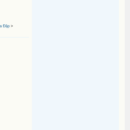
a Đập
>