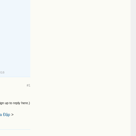
016
#1
ign up to reply here.)
a Đập
>