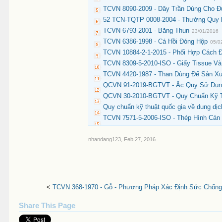
TCVN 8090-2009 - Dây Trần Dùng Cho Đư
52 TCN-TQTP 0008-2004 - Thường Quy k
TCVN 6793-2001 - Băng Thun
23/01/2016
TCVN 6386-1998 - Cá Hồi Đóng Hộp
05/0
TCVN 10884-2-1-2015 - Phối Hợp Cách Đ
TCVN 8309-5-2010-ISO - Giấy Tissue V
TCVN 4420-1987 - Than Dùng Để Sản Xu
QCVN 91-2019-BGTVT - Ắc Quy Sử Dụng
QCVN 30-2010-BGTVT - Quy Chuẩn Kỹ T
Quy chuẩn kỹ thuật quốc gia về dung dịc
TCVN 7571-5-2006-ISO - Thép Hình Cán
nhandang123
,
Feb 27, 2016
<
TCVN 368-1970 - Gỗ - Phương Pháp Xác Định Sức Chống
Share This Page