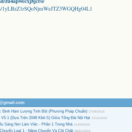
d/zu4apwecxj8jcro/
folders/1yLBzZ1rSQoNjmWeJTZ3WGQHg04L1
h@gmail.com
c Định Hàm Lượng Tinh Bột (Phương Pháp Chuẩn)
27/09/2015
 V5.1 (Dựa Trên 2048 Kbit-S) Giữa Tổng Đài Nội Hạt
22/11/2015
ếu Sáng Nơi Làm Việc - Phần 1 Trong Nhà
21/05/2016
Chuyển Loạt 1 - Nâng Chuyển Và Cột Chặt
08/01/2016