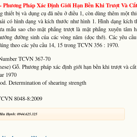
- Phương Pháp Xác Định Giới Hạn Bền Khi Trượt Và Cắ
g thiết bị và dụng cụ đã nêu ở điều 1, còn dùng thêm một thiế
ải có hình dạng và kích thước như hình 1. Hình dạng kích 
cưa mẫu sao cho mặt phẳng trượt là mặt phẳng xuyên tâm ha
ướng đường sinh của các vòng năm (dọc thớ). Các yêu cầu
đúng theo các yêu cầu 14, 15 trong TCVN 356 : 1970.
rd Number TCVN 367-70
mese) Gỗ. Phương pháp xác định giới hạn bền khi trượt và cắt
ar 1970
od. Determination of shearing strength
 TCVN 8048-8:2009
Hữu Hạnh: 0944.625.325