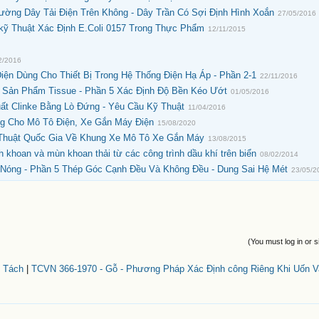
ờng Dây Tải Điện Trên Không - Dây Trần Có Sợi Định Hình Xoắn
27/05/2016
ỹ Thuật Xác Định E.Coli 0157 Trong Thực Phẩm
12/11/2015
2/2016
iện Dùng Cho Thiết Bị Trong Hệ Thống Điện Hạ Áp - Phần 2-1
22/11/2016
à Sản Phẩm Tissue - Phần 5 Xác Định Độ Bền Kéo Ướt
01/05/2016
ất Clinke Bằng Lò Đứng - Yêu Cầu Kỹ Thuật
11/04/2016
 Cho Mô Tô Điện, Xe Gắn Máy Điện
15/08/2020
huật Quốc Gia Về Khung Xe Mô Tô Xe Gắn Máy
13/08/2015
h khoan và mùn khoan thải từ các công trình dầu khí trên biển
08/02/2014
 Nóng - Phần 5 Thép Góc Cạnh Đều Và Không Đều - Dung Sai Hệ Mét
23/05/2
(You must log in or s
 Tách
|
TCVN 366-1970 - Gỗ - Phương Pháp Xác Định công Riêng Khi Uốn V