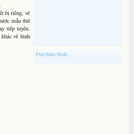
t
t bị riêng, vẽ
thước mẫu thử
y tiếp tuyến.
 khác về hình
Phổ Biến Nhất