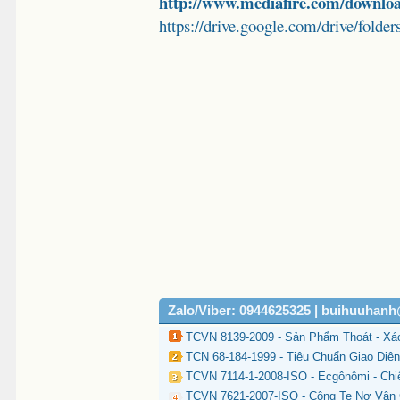
http://www.mediafire.com/downloa
https://drive.google.com/drive/
Zalo/Viber: 0944625325 | buihuuhan
TCVN 8139-2009 - Sản Phẩm Thoát - Xá
TCN 68-184-1999 - Tiêu Chuẩn Giao Diện
TCVN 7114-1-2008-ISO - Ecgônômi - Chi
TCVN 7621-2007-ISO - Công Te Nơ Vận 