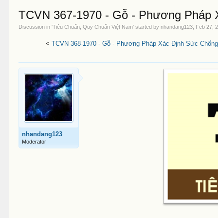
TCVN 367-1970 - Gỗ - Phương Pháp X
Discussion in '
Tiêu Chuẩn, Quy Chuẩn Việt Nam
' started by
nhandang123
,
Feb 27, 
<
TCVN 368-1970 - Gỗ - Phương Pháp Xác Định Sức Chống
nhandang123
Moderator