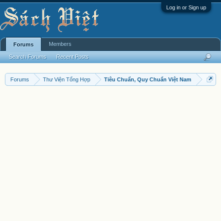
Log in or Sign up
Members
Forums
Search Forums
Recent Posts
Forums
Thư Viện Tổng Hợp
Tiêu Chuẩn, Quy Chuẩn Việt Nam