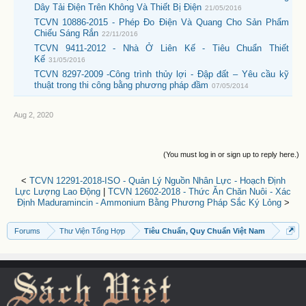
Dây Tải Điện Trên Không Và Thiết Bị Điện
21/05/2016
TCVN 10886-2015 - Phép Đo Điện Và Quang Cho Sản Phẩm
Chiếu Sáng Rắn
22/11/2016
TCVN 9411-2012 - Nhà Ở Liên Kế - Tiêu Chuẩn Thiết
Kế
31/05/2016
TCVN 8297-2009 -Công trình thủy lợi - Đập đất – Yêu cầu kỹ
thuật trong thi công bằng phương pháp đầm
07/05/2014
Aug 2, 2020
(You must log in or sign up to reply here.)
<
TCVN 12291-2018-ISO - Quản Lý Nguồn Nhân Lực - Hoạch Định
Lực Lượng Lao Động
|
TCVN 12602-2018 - Thức Ăn Chăn Nuôi - Xác
Định Maduramincin - Ammonium Bằng Phương Pháp Sắc Ký Lỏng
>
Forums
Thư Viện Tổng Hợp
Tiêu Chuẩn, Quy Chuẩn Việt Nam