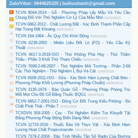
Zalo/Viber: 0944625325 | buihuuhanh@gmail.com
TCVN 8044-2014 - Gỗ - Phương Pháp Lấy Mẫu Và Yêu Cầu
Chung Đối Với Thử Nghiệm Cơ Lý Của Mẫu Nhỏ
23/10/2015
TCVN 6862-2012 - Chất Lượng Đất - Xác Định Thành Phần Cấp
Hạt Trong Đất Khoáng
23/07/2015
TCVN 164-1964 - Ắc Quy Chì Khởi Động
23/02/2016
TCVN 6239-2002 - Nhiên Liệu Đốt Lò (FO) - Yêu Cầu Kỹ
Thuật
20/01/2016
TCVN 4617-3-2018-ISO - Thử Không Phá Hủy - Thử Thẩm
Thấu - Phần 3 Khối Thử Tham Chiếu
04/08/2020
TCVN 7699-2-68-2007 - Thử Nghiệm Môi Trường - Phần 2-68
Các Thử Nghiệm - Thử Nghiệm L Bụi Và Cát
12/05/2016
TCVN 6508-2011-ISO - Sữa - Xác Định Hàm Lượng Chất Béo -
Phương Pháp Khối Lượng (Phương Pháp Chuẩn)
08/06/2016
TCVN 3135-1979 - Bảo Quản Gỗ - Phương Pháp Phòng Trừ
Mối Mọt Cho Đồ Gỗ Bằng Thuốc BQG1
28/03/2016
TCVN 6852-7-2001-ISO - Động Cơ Đốt Trong Kiểu Pittông - Đo
Chất Phát Thải - Phần 7
22/01/2016
TCXDVN 359-2005 - Cọc - Thí Nghiệm Kiểm Tra Khuyết Tật
Bằng Phương Pháp Động Biến Dạng Nhỏ
12/10/2015
TCVN 11733-2016 - Thuốc Bảo Vệ Thực Vật - Xác Định Hàm
Lượng Hoạt Chất Propiconazole
15/07/2018
TCVN 7379-2-2004 - Đặc Tính Nhiễu Tần Số Radio Của Đường