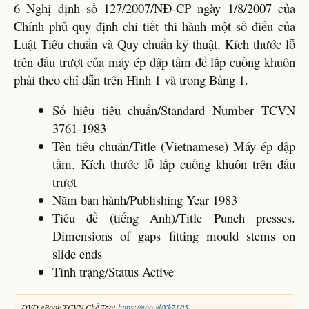
6 Nghị định số 127/2007/NĐ-CP ngày 1/8/2007 của
Chính phủ quy định chi tiết thi hành một số điều của
Luật Tiêu chuẩn và Quy chuẩn kỹ thuật. Kích thước lỗ
trên đầu trượt của máy ép dập tấm để lắp cuống khuôn
phải theo chỉ dẫn trên Hình 1 và trong Bảng 1.
Số hiệu tiêu chuẩn/Standard Number TCVN
3761-1983
Tên tiêu chuẩn/Title (Vietnamese) Máy ép dập
tấm. Kích thước lỗ lắp cuống khuôn trên đầu
trượt
Năm ban hành/Publishing Year 1983
Tiêu đề (tiếng Anh)/Title Punch presses.
Dimensions of gaps fitting mould stems on
slide ends
Tình trạng/Status Active
DVD eBook TCVN Chế Tạo:
https://goo.gl/Yk71P5