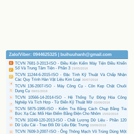
Zalo/Viber: 0944625325 | buihuuhanh@gmail.com
TCVN 7681-3-2013-ISO - Điều Kiện Kiểm Máy Tiện Điều Khiển
Số Và Trung Tâm Tiện - Phần 3
23/05/2016
TCVN 11244-6-2015-ISO - Đặc Tính Kỹ Thuật Và Chấp Nhận
Các Quy Trình Hàn Vật Liệu Kim Loại
30/07/2016
TCVN 136-2007-ISO - Máy Công Cụ - Côn Kẹp Chặt Chuôi
Dụng Cụ
09/01/2016
TCVN 10566-14-2014-ISO - Hệ Thống Tự Động Hóa Công
Nghiệp Và Tích Hợp - Từ Điển Kỹ Thuật Mở
03/06/2016
TCVN 5875-1995-ISO - Kiểm Tra Bằng Cách Chụp Bằng Tia
Bức Xạ Các Mối Hàn Điểm Bằng Điện Cho Nhôm
15/02/2016
TCVN 10249-120-2013-ISO - Chất Lượng Dữ Liệu - Phần 120
Dữ Liệu Cái - Trao Đổi Dữ Liệu Đặc Trưng
03/06/2016
TCVN 7609-3-2007-ISO - Ống Thông Mạch Vô Trùng Dùng Một