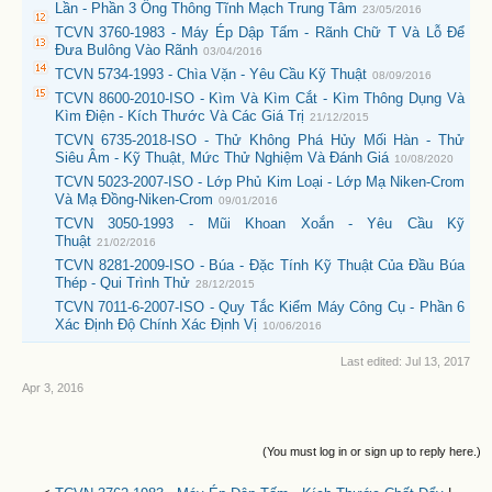
Lần - Phần 3 Ống Thông Tĩnh Mạch Trung Tâm
23/05/2016
TCVN 3760-1983 - Máy Ép Dập Tấm - Rãnh Chữ T Và Lỗ Để
Đưa Bulông Vào Rãnh
03/04/2016
TCVN 5734-1993 - Chìa Vặn - Yêu Cầu Kỹ Thuật
08/09/2016
TCVN 8600-2010-ISO - Kìm Và Kìm Cắt - Kìm Thông Dụng Và
Kìm Điện - Kích Thước Và Các Giá Trị
21/12/2015
TCVN 6735-2018-ISO - Thử Không Phá Hủy Mối Hàn - Thử
Siêu Âm - Kỹ Thuật, Mức Thử Nghiệm Và Đánh Giá
10/08/2020
TCVN 5023-2007-ISO - Lớp Phủ Kim Loại - Lớp Mạ Niken-Crom
Và Mạ Đồng-Niken-Crom
09/01/2016
TCVN 3050-1993 - Mũi Khoan Xoắn - Yêu Cầu Kỹ
Thuật
21/02/2016
TCVN 8281-2009-ISO - Búa - Đặc Tính Kỹ Thuật Của Đầu Búa
Thép - Qui Trình Thử
28/12/2015
TCVN 7011-6-2007-ISO - Quy Tắc Kiểm Máy Công Cụ - Phần 6
Xác Định Độ Chính Xác Định Vị
10/06/2016
Last edited:
Jul 13, 2017
Apr 3, 2016
(You must log in or sign up to reply here.)