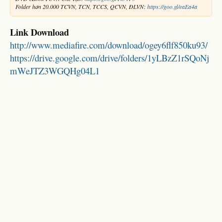
Folder hơn 20.000 TCVN, TCN, TCCS, QCVN, ĐLVN:
https://goo.gl/eaEa4a
Link Download
http://www.mediafire.com/download/ogey6flf850ku93/
https://drive.google.com/drive/folders/1yLBzZ1rSQoNj
mWeJTZ3WGQHg04L1