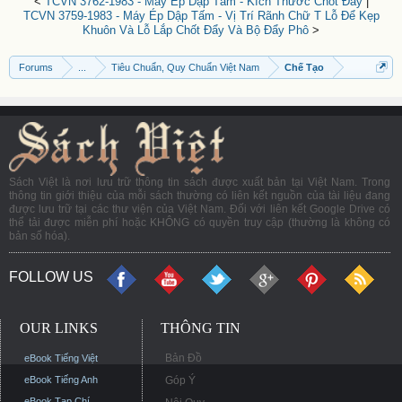
<
TCVN 3762-1983 - Máy Ép Dập Tấm - Kích Thước Chốt Đẩy
|
TCVN 3759-1983 - Máy Ép Dập Tấm - Vị Trí Rãnh Chữ T Lỗ Để Kẹp
Khuôn Và Lỗ Lắp Chốt Đẩy Và Bộ Đẩy Phô
>
Forums
...
Tiêu Chuẩn, Quy Chuẩn Việt Nam
Chế Tạo
Sách Việt là nơi lưu trữ thông tin sách được xuất bản tại Việt Nam. Trong
thông tin giới thiệu của mỗi sách thường có liên kết nguồn của tài liệu đang
được lưu trữ tại các thư viện của Việt Nam. Đối với liên kết Google Drive có
thể tải được miễn phí hoặc KHÔNG có quyền truy cập (thường là không có
bản số hóa).
FOLLOW US
OUR LINKS
THÔNG TIN
Bản Đồ
eBook Tiếng Việt
eBook Tiếng Anh
Góp Ý
eBook Tạp Chí