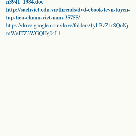
n3941_1984.doc
http://sachviet.edu.vn/threads/dvd-ebook-tcvn-tuyen-
tap-tieu-chuan-viet-nam.35755/
https://drive.google.com/drive/folders/1yLBzZ1rSQoNj
mWeJTZ3WGQHg04L1