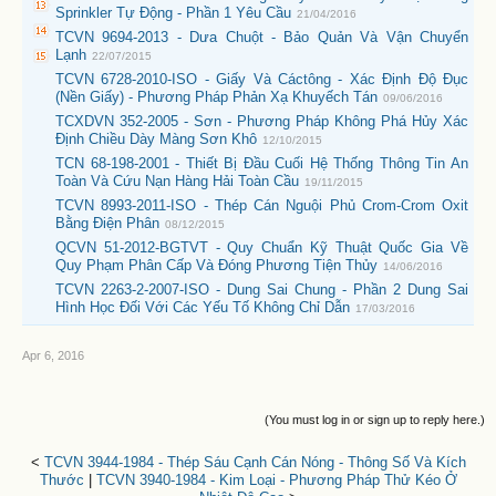
Sprinkler Tự Động - Phần 1 Yêu Cầu
21/04/2016
TCVN 9694-2013 - Dưa Chuột - Bảo Quản Và Vận Chuyển
Lạnh
22/07/2015
TCVN 6728-2010-ISO - Giấy Và Cáctông - Xác Định Độ Đục
(Nền Giấy) - Phương Pháp Phản Xạ Khuyếch Tán
09/06/2016
TCXDVN 352-2005 - Sơn - Phương Pháp Không Phá Hủy Xác
Định Chiều Dày Màng Sơn Khô
12/10/2015
TCN 68-198-2001 - Thiết Bị Đầu Cuối Hệ Thống Thông Tin An
Toàn Và Cứu Nạn Hàng Hải Toàn Cầu
19/11/2015
TCVN 8993-2011-ISO - Thép Cán Nguội Phủ Crom-Crom Oxit
Bằng Điện Phân
08/12/2015
QCVN 51-2012-BGTVT - Quy Chuẩn Kỹ Thuật Quốc Gia Về
Quy Phạm Phân Cấp Và Đóng Phương Tiện Thủy
14/06/2016
TCVN 2263-2-2007-ISO - Dung Sai Chung - Phần 2 Dung Sai
Hình Học Đối Với Các Yếu Tố Không Chỉ Dẫn
17/03/2016
Apr 6, 2016
(You must log in or sign up to reply here.)
<
TCVN 3944-1984 - Thép Sáu Cạnh Cán Nóng - Thông Số Và Kích
Thước
|
TCVN 3940-1984 - Kim Loại - Phương Pháp Thử Kéo Ở