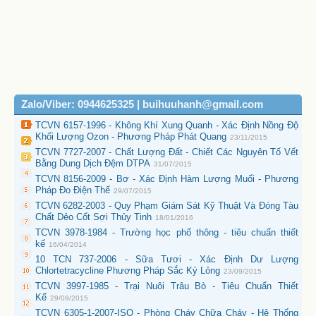
Zalo/Viber: 0944625325 | buihuuhanh@gmail.com
TCVN 6157-1996 - Không Khí Xung Quanh - Xác Định Nồng Độ
Khối Lượng Ozon - Phương Pháp Phát Quang
23/11/2015
TCVN 7727-2007 - Chất Lượng Đất - Chiết Các Nguyên Tố Vết
Bằng Dung Dịch Đệm DTPA
31/07/2015
TCVN 8156-2009 - Bơ - Xác Định Hàm Lượng Muối - Phương
Pháp Đo Điện Thế
29/07/2015
TCVN 6282-2003 - Quy Phạm Giám Sát Kỹ Thuật Và Đóng Tàu
Chất Dẻo Cốt Sợi Thủy Tinh
18/01/2016
TCVN 3978-1984 - Trường học phổ thông - tiêu chuẩn thiết
kế
16/04/2014
10 TCN 737-2006 - Sữa Tươi - Xác Định Dư Lượng
Chlortetracycline Phương Pháp Sắc Ký Lỏng
23/09/2015
TCVN 3997-1985 - Trại Nuôi Trâu Bò - Tiêu Chuẩn Thiết
Kế
29/09/2015
TCVN 6305-1-2007-ISO - Phòng Cháy Chữa Cháy - Hệ Thống