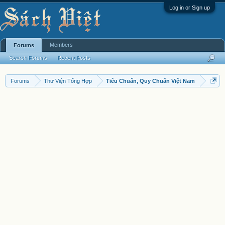
Log in or Sign up
Members
Forums
Search Forums
Recent Posts
Forums
Thư Viện Tổng Hợp
Tiêu Chuẩn, Quy Chuẩn Việt Nam