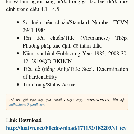
tôi và làm nguội bằng nước trong gá đặc biệt được quy
định trong điều 4.1 - 4.5.
Số hiệu tiêu chuẩn/Standard Number TCVN
3941-1984
Tên tiêu chuẩn/Title (Vietnamese) Thép.
Phương pháp xác định độ thẩm thấu
Năm ban hành/Publishing Year 1985; 2008-30-
12, 2919/QĐ-BKHCN
Tiêu đề (tiếng Anh)/Title Steel. Determination
of hardenability
Tình trạng/Status Active
Hỗ trợ gửi trực tiếp qua email HOẶC copy USB/HDD/DVD, liên hệ:
buihuuhanh@gmail.com
Link Download
http://luatvn.net/Filedownload/171132/182209/vi_tcv