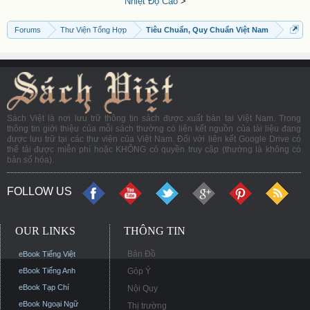
Nhiệt Độ Cao
>
Forums
Thư Viện Tổng Hợp
Tiêu Chuẩn, Quy Chuẩn Việt Nam
Sách Việt là nơi lưu trữ thông tin sách được xuất bản tại Việt Nam. Trong
thông tin giới thiệu của mỗi sách thường có liên kết nguồn của tài liệu đang
được lưu trữ tại các thư viện của Việt Nam. Đối với liên kết Google Drive có
thể tải được miễn phí hoặc KHÔNG có quyền truy cập (thường là không có
bản số hóa).
FOLLOW US
OUR LINKS
THÔNG TIN
Bản Đồ
eBook Tiếng Việt
eBook Tiếng Anh
Góp Ý
eBook Tạp Chí
Nội Quy
eBook Ngoại Ngữ
Thị trường