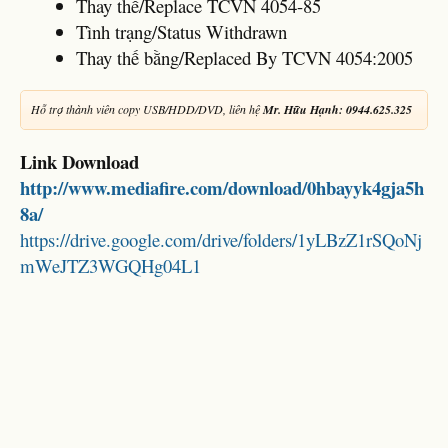
Thay thế/Replace TCVN 4054-85
Tình trạng/Status Withdrawn
Thay thế bằng/Replaced By TCVN 4054:2005
Hỗ trợ thành viên copy USB/HDD/DVD, liên hệ
Mr. Hữu Hạnh: 0944.625.325
Link Download
http://www.mediafire.com/download/0hbayyk4gja5h
8a/
https://drive.google.com/drive/folders/1yLBzZ1rSQoNj
mWeJTZ3WGQHg04L1