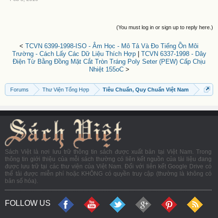
(You must log in or sign up to reply here.)
<
TCVN 6399-1998-ISO - Âm Học - Mô Tả Và Đo Tiếng Ồn Môi
Trường - Cách Lấy Các Dữ Liệu Thích Hợp
|
TCVN 6337-1998 - Dây
Điện Từ Bằng Đồng Mặt Cắt Tròn Tráng Poly Seter (PEW) Cấp Chịu
Nhiệt 155oC
>
Forums
Thư Viện Tổng Hợp
Tiêu Chuẩn, Quy Chuẩn Việt Nam
Sách Việt là nơi lưu trữ thông tin sách được xuất bản tại Việt Nam. Trong
thông tin giới thiệu của mỗi sách thường có liên kết nguồn của tài liệu đang
được lưu trữ tại các thư viện của Việt Nam. Đối với liên kết Google Drive có
thể tải được miễn phí hoặc KHÔNG có quyền truy cập (thường là không có
bản số hóa).
FOLLOW US