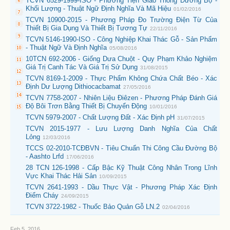
TCVN 6529-1999-ISO - Phương Tiện Giao Thông Đường Bộ -
Khối Lượng - Thuật Ngữ Định Nghĩa Và Mã Hiệu
01/02/2016
TCVN 10900-2015 - Phương Pháp Đo Trường Điện Từ Của
Thiết Bị Gia Dụng Và Thiết Bị Tương Tự
22/11/2016
TCVN 5146-1990-ISO - Công Nghiệp Khai Thác Gỗ - Sản Phẩm
- Thuật Ngữ Và Định Nghĩa
05/08/2016
10TCN 692-2006 - Giống Dưa Chuột - Quy Phạm Khảo Nghiệm
Giá Trị Canh Tác Và Giá Trị Sử Dụng
31/08/2015
TCVN 8169-1-2009 - Thực Phẩm Không Chứa Chất Béo - Xác
Định Dư Lượng Dithiocacbamat
27/05/2016
TCVN 7758-2007 - Nhiên Liệu Điêzen - Phương Pháp Đánh Giá
Độ Bôi Trơn Bằng Thiết Bị Chuyển Động
10/01/2016
TCVN 5979-2007 - Chất Lượng Đất - Xác Định pH
31/07/2015
TCVN 2015-1977 - Lưu Lượng Danh Nghĩa Của Chất
Lỏng
12/03/2016
TCCS 02-2010-TCĐBVN - Tiêu Chuẩn Thi Công Cầu Đường Bộ
- Aashto Lrfd
17/06/2016
28 TCN 126-1998 - Cấp Bậc Kỹ Thuật Công Nhân Trong Lĩnh
Vực Khai Thác Hải Sản
10/09/2015
TCVN 2641-1993 - Dầu Thực Vật - Phương Pháp Xác Định
Điểm Cháy
24/09/2015
TCVN 3722-1982 - Thuốc Bảo Quản Gỗ LN.2
02/04/2016
Feb 5, 2016