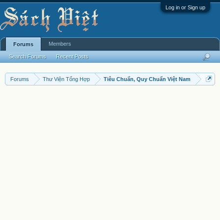
Log in or Sign up
Members
Forums
Search Forums
Recent Posts
Forums
Thư Viện Tổng Hợp
Tiêu Chuẩn, Quy Chuẩn Việt Nam