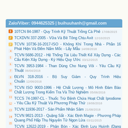
Zalo/Viber: 0944625325 | buihuuhanh@gmail.com
10TCN 84-1987 - Quy Trình Kỹ Thuật Trồng Cà Phê
17/08/2015
TCXDVN 337-2005 - Vữa Và Bê Tông Chịu Axit
12/10/2015
TCVN 10736-16-2017-ISO - Không Khí Trong Nhà - Phần 16
Phát Hiện Và Đếm Nấm Mốc - Lấy Mẫu
14/08/2018
TCVN 5686-2012 - Hệ Thống Tài Liệu Thiết Kế Xây Dựng - Các
Cấu Kiện Xây Dựng - Ký Hiệu Quy Ước
03/12/2015
TCVN 3953-1984 - Than Dùng Cho Nung Vôi - Yêu Cầu Kỹ
Thuật
06/04/2016
ĐLVN 318-2016 - Bộ Suy Giảm - Quy Trình Hiệu
Chuẩn
12/06/2016
TCVN ISO 9003-1996 - Hệ Chất Lượng - Mô Hình Đảm Bảo
Chất Lượng Trong Kiểm Tra Và Thử Nghiệm
05/06/2016
TCCS 74-1997-CL - Thuốc Trừ Bệnh Chứa Hoạt Chất Iprodione
- Yêu Cầu Kỹ Thuật Và Phương Pháp Thử
19/06/2016
TCVN 11936-2017 - Sản Phẩm Nhân Sâm
21/08/2018
TCVN 9821-2013 - Quặng Sắt - Xác Định Magie - Phương Pháp
Quang Phổ Hấp Thụ Nguyên Tử Ngọn Lửa
03/11/2015
TCVN 12622-2019 - Phân Bón - Xác Định Lưu Huỳnh (Dạng