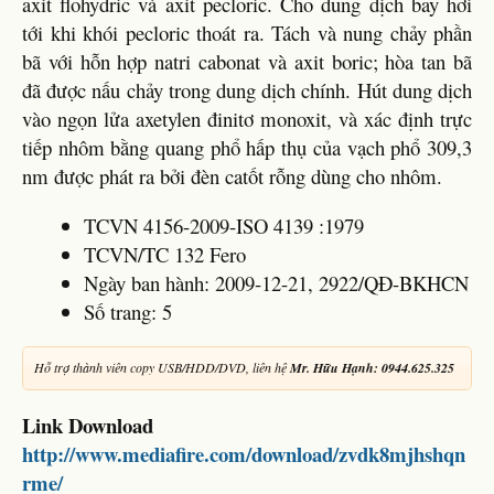
axit flohydric và axit pecloric. Cho dung dịch bay hơi
tới khi khói pecloric thoát ra. Tách và nung chảy phần
bã với hỗn hợp natri cabonat và axit boric; hòa tan bã
đã được nấu chảy trong dung dịch chính. Hút dung dịch
vào ngọn lửa axetylen đinitơ monoxit, và xác định trực
tiếp nhôm bằng quang phổ hấp thụ của vạch phổ 309,3
nm được phát ra bởi đèn catốt rỗng dùng cho nhôm.
TCVN 4156-2009-ISO 4139 :1979
TCVN/TC 132 Fero
Ngày ban hành: 2009-12-21, 2922/QĐ-BKHCN
Số trang: 5
Hỗ trợ thành viên copy USB/HDD/DVD, liên hệ
Mr. Hữu Hạnh: 0944.625.325
Link Download
http://www.mediafire.com/download/zvdk8mjhshqn
rme/