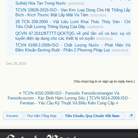
Sulfat) Hòa Tan Trong Nước
10/08/2020
TCVN 10828-2015-ISO - Van Kim Loại Dùng Cho Hệ Thống Lắp
Bích - Kích Thước Mặt Lắp Mặt Và Tâm
22/11/2016
28 TCN 209-2004 - Vật Liệu Lưới Khai Thác Thủy Sản - Chỉ
Tiêu Chất Lượng Thông Dụng Của Dây
12/09/2015
QCVN 47:2011/BTTTT-QCKTQG về phổ tần số và bức xạ vô
tuyến điện áp dụng cho các thiết bị vô tuyến
22/03/2014
TCVN 6189-2-2009-ISO - Chất Lượng Nước - Phát Hiện Và
Đếm Khuẩn Đường Ruột - Phần 2 Phương Pháp Lọc
08/06/2016
Dec 28, 2015
(You must log in or sign up to reply here.)
<
TCVN 4150-2009-ISO - Ferosilic Ferosilicomangan Và
Ferosilicocrom - Xác Định Hàm Lượng Silic
|
TCVN 5014-2009-ISO -
Ferotian - Yêu Cầu Kỹ Thuật Và Điều Kiện Cung Cấp
>
Forums
Thư Viện Tổng Hợp
Tiêu Chuẩn, Quy Chuẩn Việt Nam