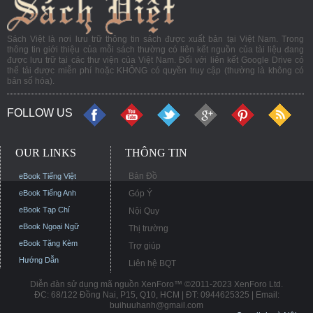
Sách Việt là nơi lưu trữ thông tin sách được xuất bản tại Việt Nam. Trong
thông tin giới thiệu của mỗi sách thường có liên kết nguồn của tài liệu đang
được lưu trữ tại các thư viện của Việt Nam. Đối với liên kết Google Drive có
thể tải được miễn phí hoặc KHÔNG có quyền truy cập (thường là không có
bản số hóa).
FOLLOW US
OUR LINKS
THÔNG TIN
Bản Đồ
eBook Tiếng Việt
eBook Tiếng Anh
Góp Ý
eBook Tạp Chí
Nội Quy
eBook Ngoại Ngữ
Thị trường
eBook Tặng Kèm
Trợ giúp
Hướng Dẫn
Liên hệ BQT
Diễn đàn sử dụng mã nguồn XenForo™ ©2011-2023 XenForo Ltd.
ĐC: 68/122 Đồng Nai, P15, Q10, HCM | ĐT: 0944625325 | Email:
buihuuhanh@gmail.com