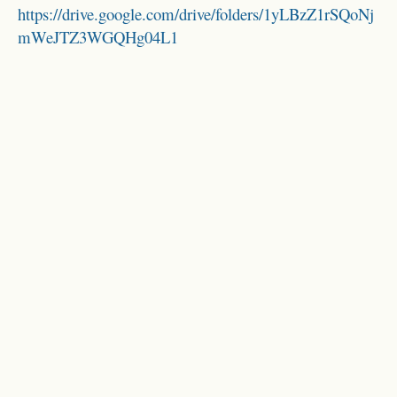
https://drive.google.com/drive/folders/1yLBzZ1rSQoNj
mWeJTZ3WGQHg04L1