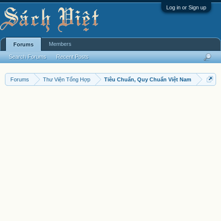
Log in or Sign up
Members
Forums
Search Forums
Recent Posts
Forums
Thư Viện Tổng Hợp
Tiêu Chuẩn, Quy Chuẩn Việt Nam