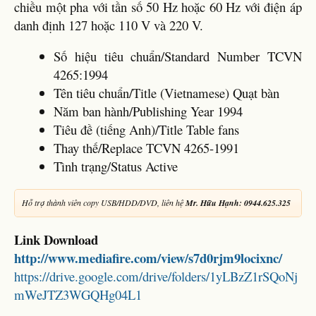
chiều một pha với tần số 50 Hz hoặc 60 Hz với điện áp
danh định 127 hoặc 110 V và 220 V.
Số hiệu tiêu chuẩn/Standard Number TCVN
4265:1994
Tên tiêu chuẩn/Title (Vietnamese) Quạt bàn
Năm ban hành/Publishing Year 1994
Tiêu đề (tiếng Anh)/Title Table fans
Thay thế/Replace TCVN 4265-1991
Tình trạng/Status Active
Hỗ trợ thành viên copy USB/HDD/DVD, liên hệ
Mr. Hữu Hạnh: 0944.625.325
Link Download
http://www.mediafire.com/view/s7d0rjm9locixnc/
https://drive.google.com/drive/folders/1yLBzZ1rSQoNj
mWeJTZ3WGQHg04L1