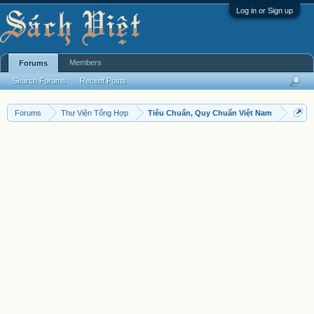
Log in or Sign up
Members
Forums
Search Forums
Recent Posts
Forums
Thư Viện Tổng Hợp
Tiêu Chuẩn, Quy Chuẩn Việt Nam