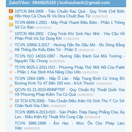
Zalo/Viber: 0944625325 | buihuuhanh@gmail.com
10TCN 844-2006 - Tiêu Chuẩn Rau Quả - Quy Trình Chế Biến
Hỗn Hợp Cà Chua Bi Và Dưa Chuột Bao Tử
02/09/2015
TCVN 6849-1-2001 - Máy Phát Thanh Điều Biên - Phần 1 Thông
Số Cơ Bản
22/01/2016
10TCN 494-2002 - Công Trình Khí Sinh Học Nhỏ - Yêu Cầu Về
Phân Phối Và Sử Dụng Khí
27/08/2015
TCVN 10956-3-2017 - Hướng Dẫn Đo Dầu Mỏ - Đo Dòng Bằng
Hệ Thống Đo Kiểu Điện Tử - Phần 3
18/08/2018
TCVN ISO 14010-1997 - Hướng Dẫn Đánh Giá Môi Trường -
Nguyên Tắc Chung
04/06/2016
TCVN 9025-1-2011-ISO - Phương Pháp Thử Mối Nối Của Palét
- Phần 1 Xác Định Khả Năng Chịu Uốn
30/05/2016
TCVN 1564-1985 - Nắp Ổ Lăn - Nắp Trung Bình Có Vòng Bít
Đường Kính Từ 47 Đến 100 mm - Kích Thước
03/03/2016
QCVN 01-21-2010-BNNPTNT - Quy Chuẩn Kỹ Thuật Quốc Gia
Về Phương Pháp Kiểm Tra Củ Quả
15/09/2015
10 TCN 679-2006 - Tiêu Chuẩn Điều Kiện Vệ Sinh Thú Y Cơ Sở
Chăn Nuôi Gia Cầm
13/09/2015
TCVN 9985-6-2013-ISO - Sản Phẩm Thép Dạng Phẳng Chịu Áp
Lực - Điều Kiện Kỹ Thuật Khi Cung Cấp
02/06/2016
TCVN 3985-1999 - Âm Học - Mức Ồn Cho Phép Làm
Việc
16/08/2015