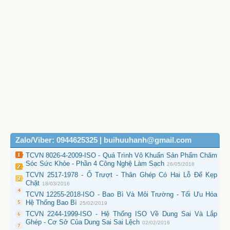
Zalo/Viber: 0944625325 | buihuuhanh@gmail.com
TCVN 8026-4-2009-ISO - Quá Trình Vô Khuẩn Sản Phẩm Chăm
Sóc Sức Khỏe - Phần 4 Công Nghệ Làm Sạch
26/05/2016
TCVN 2517-1978 - Ổ Trượt - Thân Ghép Có Hai Lỗ Để Kẹp
Chặt
18/03/2016
TCVN 12255-2018-ISO - Bao Bì Và Môi Trường - Tối Ưu Hóa
Hệ Thống Bao Bì
25/02/2019
TCVN 2244-1999-ISO - Hệ Thống ISO Về Dung Sai Và Lắp
Ghép - Cơ Sở Của Dung Sai Sai Lệch
02/02/2016