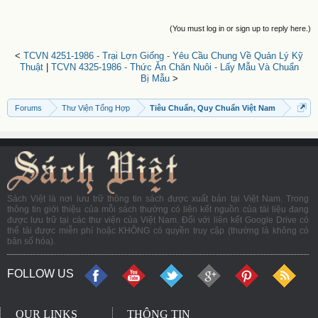
(You must log in or sign up to reply here.)
<
TCVN 4251-1986 - Trại Lợn Giống - Yêu Cầu Chung Về Quản Lý Kỹ
Thuật
|
TCVN 4325-1986 - Thức Ăn Chăn Nuôi - Lấy Mẫu Và Chuẩn
Bị Mẫu
>
Forums
Thư Viện Tổng Hợp
Tiêu Chuẩn, Quy Chuẩn Việt Nam
Sách Việt là nơi lưu trữ thông tin sách được xuất bản tại Việt Nam. Trong
thông tin giới thiệu của mỗi sách thường có liên kết nguồn của tài liệu đang
được lưu trữ tại các thư viện của Việt Nam. Đối với liên kết Google Drive có
thể tải được miễn phí hoặc KHÔNG có quyền truy cập (thường là không có
bản số hóa).
FOLLOW US
OUR LINKS
THÔNG TIN