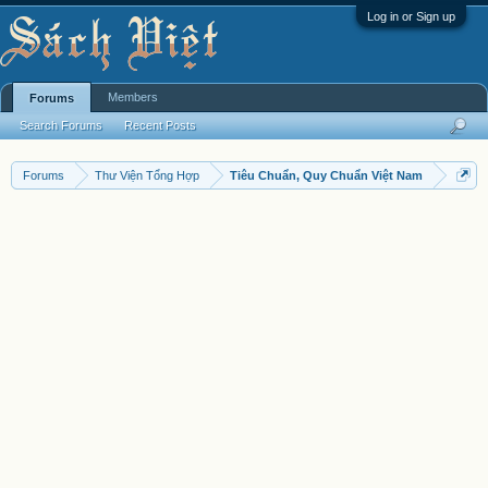
Log in or Sign up
Members
Forums
Search Forums
Recent Posts
Forums
Thư Viện Tổng Hợp
Tiêu Chuẩn, Quy Chuẩn Việt Nam