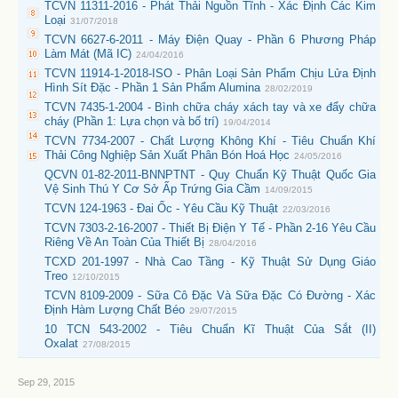
TCVN 11311-2016 - Phát Thải Nguồn Tĩnh - Xác Định Các Kim
Loại
31/07/2018
TCVN 6627-6-2011 - Máy Điện Quay - Phần 6 Phương Pháp
Làm Mát (Mã IC)
24/04/2016
TCVN 11914-1-2018-ISO - Phân Loại Sản Phẩm Chịu Lửa Định
Hình Sít Đặc - Phần 1 Sản Phẩm Alumina
28/02/2019
TCVN 7435-1-2004 - Bình chữa cháy xách tay và xe đẩy chữa
cháy (Phần 1: Lựa chọn và bố trí)
19/04/2014
TCVN 7734-2007 - Chất Lượng Không Khí - Tiêu Chuẩn Khí
Thải Công Nghiệp Sản Xuất Phân Bón Hoá Học
24/05/2016
QCVN 01-82-2011-BNNPTNT - Quy Chuẩn Kỹ Thuật Quốc Gia
Vệ Sinh Thú Y Cơ Sở Ấp Trứng Gia Cầm
14/09/2015
TCVN 124-1963 - Đai Ốc - Yêu Cầu Kỹ Thuật
22/03/2016
TCVN 7303-2-16-2007 - Thiết Bị Điện Y Tế - Phần 2-16 Yêu Cầu
Riêng Về An Toàn Của Thiết Bị
28/04/2016
TCXD 201-1997 - Nhà Cao Tầng - Kỹ Thuật Sử Dụng Giáo
Treo
12/10/2015
TCVN 8109-2009 - Sữa Cô Đặc Và Sữa Đặc Có Đường - Xác
Định Hàm Lượng Chất Béo
29/07/2015
10 TCN 543-2002 - Tiêu Chuẩn Kĩ Thuật Của Sắt (II)
Oxalat
27/08/2015
Sep 29, 2015