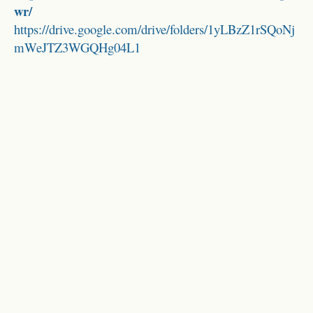
wr/
https://drive.google.com/drive/folders/1yLBzZ1rSQoNj
mWeJTZ3WGQHg04L1