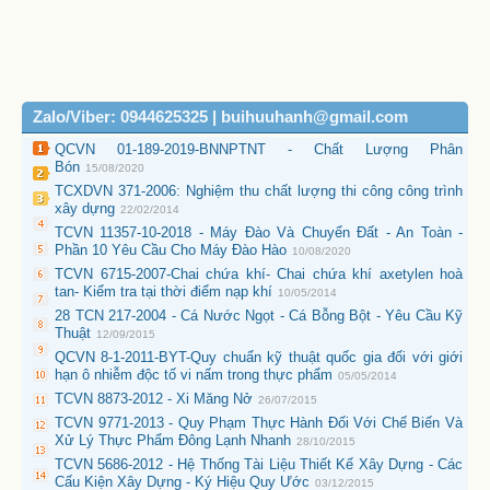
Zalo/Viber: 0944625325 | buihuuhanh@gmail.com
QCVN 01-189-2019-BNNPTNT - Chất Lượng Phân
Bón
15/08/2020
TCXDVN 371-2006: Nghiệm thu chất lượng thi công công trình
xây dựng
22/02/2014
TCVN 11357-10-2018 - Máy Đào Và Chuyển Đất - An Toàn -
Phần 10 Yêu Cầu Cho Máy Đào Hào
10/08/2020
TCVN 6715-2007-Chai chứa khí- Chai chứa khí axetylen hoà
tan- Kiểm tra tại thời điểm nạp khí
10/05/2014
28 TCN 217-2004 - Cá Nước Ngọt - Cá Bỗng Bột - Yêu Cầu Kỹ
Thuật
12/09/2015
QCVN 8-1-2011-BYT-Quy chuẩn kỹ thuật quốc gia đối với giới
hạn ô nhiễm độc tố vi nấm trong thực phẩm
05/05/2014
TCVN 8873-2012 - Xi Măng Nở
26/07/2015
TCVN 9771-2013 - Quy Phạm Thực Hành Đối Với Chế Biến Và
Xử Lý Thực Phẩm Đông Lạnh Nhanh
28/10/2015
TCVN 5686-2012 - Hệ Thống Tài Liệu Thiết Kế Xây Dựng - Các
Cấu Kiện Xây Dựng - Ký Hiệu Quy Ước
03/12/2015