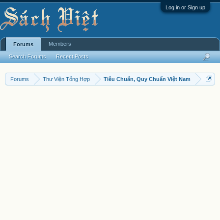
Log in or Sign up
Members
Forums
Search Forums
Recent Posts
Forums
Thư Viện Tổng Hợp
Tiêu Chuẩn, Quy Chuẩn Việt Nam