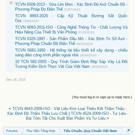
TCVN 6509-2013 - Sữa Lên Men - Xác Định Độ Axit Chuẩn Độ -
Phương Pháp Đo Điện Thế
23/07/2015
TCVN 8893-2020 - Cấp Kỹ Thuật Đường Sắt Quốc
Gia
15/08/2020
TCVN 9093-2011-ISO - Công Nghệ Thông Tin - Chất Lượng Và
Hiệu Năng Của Thiết Bị Văn Phòng
07/12/2015
TCVN 6325-1997 - Sản Phẩm Dầu Mỏ - Xác Định Trị Số Axit -
Phương Pháp Chuẩn Độ Điện Thế
06/02/2016
TCVN 5681-1992 - Hệ thống tài liệu thiết kế xây dựng - chiếu
sáng điện công trình phần ngoài nhà
16/04/2014
10 TCN 582-2003 - Quy Trình Giám Định Rệp Sáp Vảy Là Đối
Tượng Kiểm Dịch Thực Vật Của Việt Nam
28/08/2015
Dec 26, 2015
(You must log in or sign up to reply here.)
<
TCVN 4643-2009-ISO - Vật Liệu Kim Loại Thiêu Kết Thẩm Thấu -
Xác Định Độ Thẩm Thấu Lưu Chất
|
TCVN 4524-2009-ISO - Tư Liệu -
Bài Tóm Tắt Cho Xuất Bản Phẩm Và Tư Liệu
>
Forums
Thư Viện Tổng Hợp
Tiêu Chuẩn, Quy Chuẩn Việt Nam