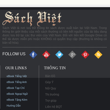
Sách Việt là nơi lưu trữ thông tin sách được xuất bản tại Việt Nam. Trong
thông tin giới thiệu của mỗi sách thường có liên kết nguồn của tài liệu đang
được lưu trữ tại các thư viện của Việt Nam. Đối với liên kết Google Drive có
thể tải được miễn phí hoặc KHÔNG có quyền truy cập (thường là không có
bản số hóa).
FOLLOW US
OUR LINKS
THÔNG TIN
Bản Đồ
eBook Tiếng Việt
eBook Tiếng Anh
Góp Ý
eBook Tạp Chí
Nội Quy
eBook Ngoại Ngữ
Thị trường
eBook Tặng Kèm
Trợ giúp
Hướng Dẫn
Liên hệ BQT