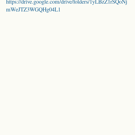
https://drive.google.com/drive/folders/1yLBzZ1rSQoNj
mWeJTZ3WGQHg04L1