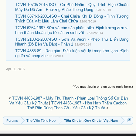
TCVN 10705-2015-ISO - Cà Phê Nhân - Quy Trình Hiệu Chuẩn
Máy Đo Độ Ẩm - Phương Pháp Thông Dụng
30/01/2016
TCVN 6874-3-2001-ISO - Chai Chứa Khí Di Động - Tính Tương
Thích Của Vật Liệu Làm Chai Chứa
22/01/2016
TCVN 6264:1997-Sữa và các sản phẩm sữa. Định lượng đơn vị
hình thành khuẩn lạc từ các vi sinh vật.
26/02/2014
TCVN 2100-1-2007-ISO - Sơn Và Vecni - Phép Thử Biến Dạng
Nhanh (Độ Bền Va Đập) - Phần 1
12/05/2014
TCVN 4885:89 - Rau qủa. Điều kiện vật lý trong kho lạnh. Định
nghĩa và phép đo
13/03/2014
Apr 11, 2016
(You must log in or sign up to reply here.)
<
TCVN 4463-1987 - Máy Thu Thanh - Phân Loại Thông Số Cơ Bản
Và Yêu Cầu Kỹ Thuật
|
TCVN 4456-1987 - Hỗn Hợp Thấm Cacbon
Thể Rắn Dùng Than Gỗ - Yêu Cầu Kỹ Thuật
>
Forums
Thư Viện Tổng Hợp
Tiêu Chuẩn, Quy Chuẩn Việt Nam