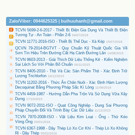
Zalo/Viber: 0944625325 | buihuuhanh@gmail.com
TCVN 5699-2-6-2017 - Thiết Bị Điện Gia Dụng Và Thiết Bị Điện
Tương Tự - An Toàn - Phần 2-6
04/07/2018
TCVN 11771-2016-ISO - Thiết Bị Thể Dục - Xà Kép
15/07/2018
QCVN 79-2014-BGTVT - Quy Chuẩn Kỹ Thuật Quốc Gia Về
Sơn Tín Hiệu Trên Đường Cất Hạ Cánh Đường Lăn
14/08/2015
TCVN 9603-2013 - Giải Thích Dữ Liệu Thống Kê - Kiểm Nghiệm
Sai Lệch So Với Phân Bố Chuẩn
04/11/2015
TCVN 8405-2010 - Thịt Và Các Sản Phẩm Thịt - Xác Định Trữ
Lượng Trichlorfon
24/12/2015
TCVN 11202-2016 - Thức Ăn Chăn Nuôi - Xác Định Hàm Lượng
Decoquinat Bằng Phương Pháp Sắc Kí Lỏng
11/08/2018
TCVN 4459-1987 - Hướng Dẫn Pha Trộn Và Sử Dụng Vữa Xây
Dựng
17/10/2015
TCVN 9072-2011-ISO - Quạt Công Nghiệp - Dung Sai Phương
Pháp Chuyển Đổi Và Trình Bày Các Dữ Liệu
11/12/2015
TCVN 7970-2008-ISO - Vật Liệu Kim Loại - Ống - Thử Kéo
Vòng Ống
03/01/2016
TCVN 6367-1998 - Dây Thép Lò Xo Cơ Khí - Thép Lò Xo Không
Rỉ - Dây Thép
05/02/2016