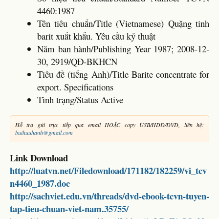
4460:1987
Tên tiêu chuẩn/Title (Vietnamese) Quặng tinh
barit xuất khẩu. Yêu cầu kỹ thuật
Năm ban hành/Publishing Year 1987; 2008-12-
30, 2919/QĐ-BKHCN
Tiêu đề (tiếng Anh)/Title Barite concentrate for
export. Specifications
Tình trạng/Status Active
Hỗ trợ gửi trực tiếp qua email HOẶC copy USB/HDD/DVD, liên hệ:
buihuuhanh@gmail.com
Link Download
http://luatvn.net/Filedownload/171182/182259/vi_tcv
n4460_1987.doc
http://sachviet.edu.vn/threads/dvd-ebook-tcvn-tuyen-
tap-tieu-chuan-viet-nam.35755/