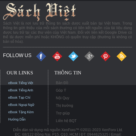
Sách Việt là nơi lưu trữ thông tin sách được xuất bản tại Việt Nam. Trong
thông tin giới thiệu của mỗi sách thường có liên kết nguồn của tài liệu đang
được lưu trữ tại các thư viện của Việt Nam. Đối với liên kết Google Drive có
thể tải được miễn phí hoặc KHÔNG có quyền truy cập (thường là không có
bản số hóa).
FOLLOW US
OUR LINKS
THÔNG TIN
Bản Đồ
eBook Tiếng Việt
eBook Tiếng Anh
Góp Ý
eBook Tạp Chí
Nội Quy
eBook Ngoại Ngữ
Thị trường
eBook Tặng Kèm
Trợ giúp
Hướng Dẫn
Liên hệ BQT
Diễn đàn sử dụng mã nguồn XenForo™ ©2011-2023 XenForo Ltd.
ĐC: 68/122 Đồng Nai, P15, Q10, HCM | ĐT: 0944625325 | Email: