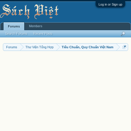
Log in or Sign up
Members
Forums
Search Forums
Recent Posts
Forums
Thư Viện Tổng Hợp
Tiêu Chuẩn, Quy Chuẩn Việt Nam