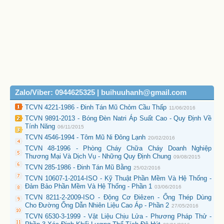
Zalo/Viber: 0944625325 | buihuuhanh@gmail.com
TCVN 4221-1986 - Đinh Tán Mũ Chỏm Cầu Thấp
11/06/2016
TCVN 9891-2013 - Bóng Đèn Natri Áp Suất Cao - Quy Định Về
Tính Năng
06/11/2015
TCVN 4546-1994 - Tôm Mũ Ni Đông Lạnh
20/02/2016
TCVN 48-1996 - Phòng Cháy Chữa Cháy Doanh Nghiệp
Thương Mại Và Dịch Vụ - Những Quy Định Chung
09/08/2015
TCVN 285-1986 - Đinh Tán Mũ Bằng
25/02/2016
TCVN 10607-1-2014-ISO - Kỹ Thuật Phần Mềm Và Hệ Thống -
Đảm Bảo Phần Mềm Và Hệ Thống - Phần 1
03/06/2016
TCVN 8211-2-2009-ISO - Động Cơ Điêzen - Ống Thép Dùng
Cho Đường Ống Dẫn Nhiên Liệu Cao Áp - Phần 2
27/05/2016
TCVN 6530-3-1999 - Vật Liệu Chịu Lửa - Phương Pháp Thử -