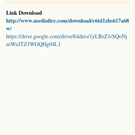
Link Download
http://www.mediafire.com/download/c6td1zhs617a68
w/
https://drive.google.com/drive/folders/1yLBzZ1rSQoNj
mWeJTZ3WGQHg04L1