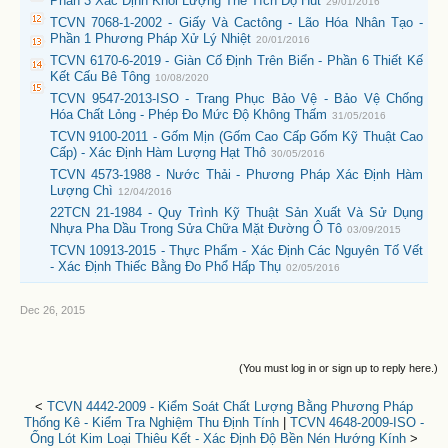
Phần 3 Xác Định Khối Lượng Thể Tích Độ Hút
29/01/2016
TCVN 7068-1-2002 - Giấy Và Cactông - Lão Hóa Nhân Tạo -
Phần 1 Phương Pháp Xử Lý Nhiệt
20/01/2016
TCVN 6170-6-2019 - Giàn Cố Định Trên Biển - Phần 6 Thiết Kế
Kết Cấu Bê Tông
10/08/2020
TCVN 9547-2013-ISO - Trang Phục Bảo Vệ - Bảo Vệ Chống
Hóa Chất Lỏng - Phép Đo Mức Độ Không Thấm
31/05/2016
TCVN 9100-2011 - Gốm Mịn (Gốm Cao Cấp Gốm Kỹ Thuật Cao
Cấp) - Xác Định Hàm Lượng Hạt Thô
30/05/2016
TCVN 4573-1988 - Nước Thải - Phương Pháp Xác Định Hàm
Lượng Chì
12/04/2016
22TCN 21-1984 - Quy Trình Kỹ Thuật Sản Xuất Và Sử Dụng
Nhựa Pha Dầu Trong Sửa Chữa Mặt Đường Ô Tô
03/09/2015
TCVN 10913-2015 - Thực Phẩm - Xác Định Các Nguyên Tố Vết
- Xác Định Thiếc Bằng Đo Phổ Hấp Thụ
02/05/2016
Dec 26, 2015
(You must log in or sign up to reply here.)
<
TCVN 4442-2009 - Kiểm Soát Chất Lượng Bằng Phương Pháp
Thống Kê - Kiểm Tra Nghiệm Thu Định Tính
|
TCVN 4648-2009-ISO -
Ống Lót Kim Loại Thiêu Kết - Xác Định Độ Bền Nén Hướng Kính
>