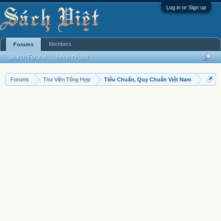
Log in or Sign up
Members
Forums
Search Forums
Recent Posts
Forums
Thư Viện Tổng Hợp
Tiêu Chuẩn, Quy Chuẩn Việt Nam