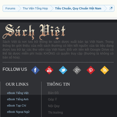
Forums
Thư Viện Tổng Hợp
Tiêu Chuẩn, Quy Chuẩn Việt Nam
Sách Việt là nơi lưu trữ thông tin sách được xuất bản tại Việt Nam. Trong
thông tin giới thiệu của mỗi sách thường có liên kết nguồn của tài liệu đang
được lưu trữ tại các thư viện của Việt Nam. Đối với liên kết Google Drive có
thể tải được miễn phí hoặc KHÔNG có quyền truy cập (thường là không có
bản số hóa).
FOLLOW US
OUR LINKS
THÔNG TIN
Bản Đồ
eBook Tiếng Việt
eBook Tiếng Anh
Góp Ý
eBook Tạp Chí
Nội Quy
eBook Ngoại Ngữ
Thị trường