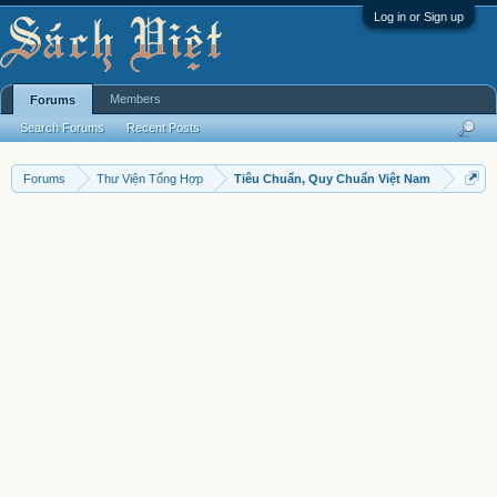
Log in or Sign up
Members
Forums
Search Forums
Recent Posts
Forums
Thư Viện Tổng Hợp
Tiêu Chuẩn, Quy Chuẩn Việt Nam