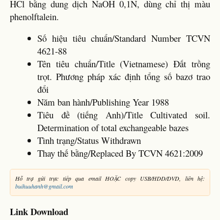
HCl bằng dung dịch NaOH 0,1N, dùng chỉ thị màu
phenolftalein.
Số hiệu tiêu chuẩn/Standard Number TCVN
4621-88
Tên tiêu chuẩn/Title (Vietnamese) Đất trồng
trọt. Phương pháp xác định tổng số bazơ trao
đổi
Năm ban hành/Publishing Year 1988
Tiêu đề (tiếng Anh)/Title Cultivated soil.
Determination of total exchangeable bazes
Tình trạng/Status Withdrawn
Thay thế bằng/Replaced By TCVN 4621:2009
Hỗ trợ gửi trực tiếp qua email HOẶC copy USB/HDD/DVD, liên hệ:
buihuuhanh@gmail.com
Link Download