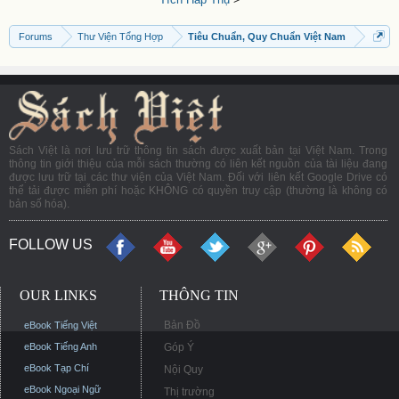
Forums
Thư Viện Tổng Hợp
Tiêu Chuẩn, Quy Chuẩn Việt Nam
Sách Việt là nơi lưu trữ thông tin sách được xuất bản tại Việt Nam. Trong
thông tin giới thiệu của mỗi sách thường có liên kết nguồn của tài liệu đang
được lưu trữ tại các thư viện của Việt Nam. Đối với liên kết Google Drive có
thể tải được miễn phí hoặc KHÔNG có quyền truy cập (thường là không có
bản số hóa).
FOLLOW US
OUR LINKS
THÔNG TIN
Bản Đồ
eBook Tiếng Việt
eBook Tiếng Anh
Góp Ý
eBook Tạp Chí
Nội Quy
eBook Ngoại Ngữ
Thị trường