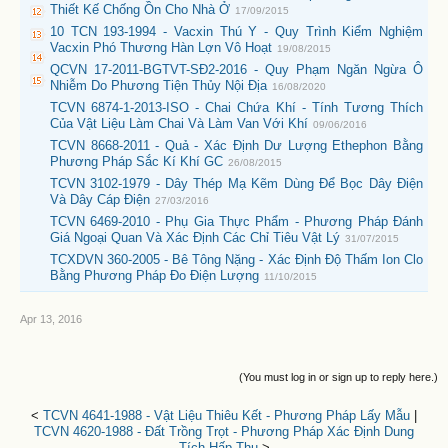
Thiết Kế Chống Ồn Cho Nhà Ở
17/09/2015
10 TCN 193-1994 - Vacxin Thú Y - Quy Trình Kiểm Nghiệm
Vacxin Phó Thương Hàn Lợn Vô Hoạt
19/08/2015
QCVN 17-2011-BGTVT-SĐ2-2016 - Quy Phạm Ngăn Ngừa Ô
Nhiễm Do Phương Tiện Thủy Nội Địa
16/08/2020
TCVN 6874-1-2013-ISO - Chai Chứa Khí - Tính Tương Thích
Của Vật Liệu Làm Chai Và Làm Van Với Khí
09/06/2016
TCVN 8668-2011 - Quả - Xác Định Dư Lượng Ethephon Bằng
Phương Pháp Sắc Kí Khí GC
26/08/2015
TCVN 3102-1979 - Dây Thép Mạ Kẽm Dùng Để Bọc Dây Điện
Và Dây Cáp Điện
27/03/2016
TCVN 6469-2010 - Phụ Gia Thực Phẩm - Phương Pháp Đánh
Giá Ngoại Quan Và Xác Định Các Chỉ Tiêu Vật Lý
31/07/2015
TCXDVN 360-2005 - Bê Tông Nặng - Xác Định Độ Thấm Ion Clo
Bằng Phương Pháp Đo Điện Lượng
11/10/2015
Apr 13, 2016
(You must log in or sign up to reply here.)
<
TCVN 4641-1988 - Vật Liệu Thiêu Kết - Phương Pháp Lấy Mẫu
|
TCVN 4620-1988 - Đất Trồng Trọt - Phương Pháp Xác Định Dung
Tích Hấp Thụ
>