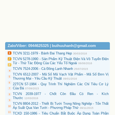
Zalo/Viber: 0944625325 | buihuuhanh@gmail.com
TCVN 3211-1979 - Bánh Đai Thang Hẹp
30/03/2016
TCVN 5278-1990 - Sản Phẩm Kỹ Thuật Điện Và Vô Tuyến Điện
Tử - Thử Tác Động Của Các Yếu Tố Ngoài
06/06/2016
TCVN 7524-2006 - Cá Đông Lạnh Nhanh
25/07/2015
TCVN 6512-2007 - Mã Số Mã Vạch Vật Phẩm - Mã Số Đơn Vị
Thương Mại - Yêu Cầu Kỹ Thuật
09/01/2016
22TCN 57-1984 - Quy Trình Thí Nghiệm Các Chỉ Tiêu Cơ Lý
Của Đá
07/09/2015
TCVN 2039-1977 - Chốt Côn Đầu Có Ren - Kích
Thước
12/03/2016
TCVN 8804-2012 - Thiết Bị Tưới Trong Nông Nghiệp - Tổn Thất
Áp Suất Qua Van Tưới - Phương Pháp Thử
09/11/2015
TCXD 150-1986 - Tiêu Chuẩn Bắt Buộc Áp Dụng Toàn Phần