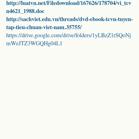
http://luatvn.net/Filedownload/167626/178704/vi_tcv
n4621_1988.doc
http://sachviet.edu.vn/threads/dvd-ebook-tcvn-tuyen-
tap-tieu-chuan-viet-nam.35755/
https://drive.google.com/drive/folders/1yLBzZ1rSQoNj
mWeJTZ3WGQHg04L1