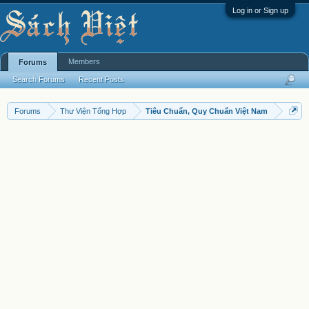
Log in or Sign up
Members
Forums
Search Forums
Recent Posts
Forums
Thư Viện Tổng Hợp
Tiêu Chuẩn, Quy Chuẩn Việt Nam