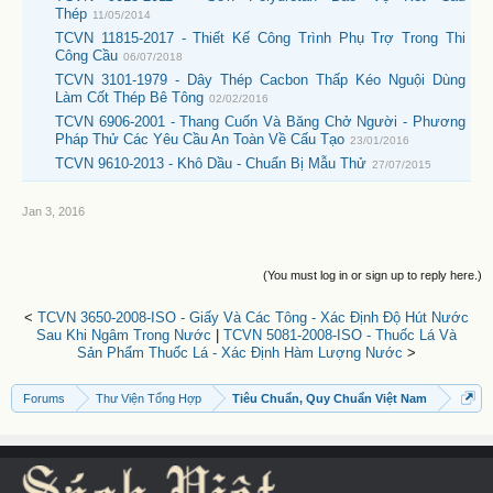
Thép
11/05/2014
TCVN 11815-2017 - Thiết Kế Công Trình Phụ Trợ Trong Thi
Công Cầu
06/07/2018
TCVN 3101-1979 - Dây Thép Cacbon Thấp Kéo Nguội Dùng
Làm Cốt Thép Bê Tông
02/02/2016
TCVN 6906-2001 - Thang Cuốn Và Băng Chở Người - Phương
Pháp Thử Các Yêu Cầu An Toàn Về Cấu Tạo
23/01/2016
TCVN 9610-2013 - Khô Dầu - Chuẩn Bị Mẫu Thử
27/07/2015
Jan 3, 2016
(You must log in or sign up to reply here.)
<
TCVN 3650-2008-ISO - Giấy Và Các Tông - Xác Định Độ Hút Nước
Sau Khi Ngâm Trong Nước
|
TCVN 5081-2008-ISO - Thuốc Lá Và
Sản Phẩm Thuốc Lá - Xác Định Hàm Lượng Nước
>
Forums
Thư Viện Tổng Hợp
Tiêu Chuẩn, Quy Chuẩn Việt Nam