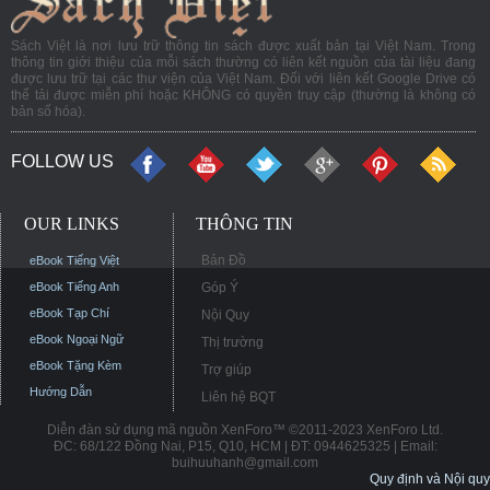
Sách Việt là nơi lưu trữ thông tin sách được xuất bản tại Việt Nam. Trong
thông tin giới thiệu của mỗi sách thường có liên kết nguồn của tài liệu đang
được lưu trữ tại các thư viện của Việt Nam. Đối với liên kết Google Drive có
thể tải được miễn phí hoặc KHÔNG có quyền truy cập (thường là không có
bản số hóa).
FOLLOW US
OUR LINKS
THÔNG TIN
Bản Đồ
eBook Tiếng Việt
eBook Tiếng Anh
Góp Ý
eBook Tạp Chí
Nội Quy
eBook Ngoại Ngữ
Thị trường
eBook Tặng Kèm
Trợ giúp
Hướng Dẫn
Liên hệ BQT
Diễn đàn sử dụng mã nguồn XenForo™ ©2011-2023 XenForo Ltd.
ĐC: 68/122 Đồng Nai, P15, Q10, HCM | ĐT: 0944625325 | Email:
buihuuhanh@gmail.com
Quy định và Nội quy