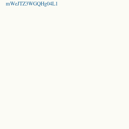
mWeJTZ3WGQHg04L1