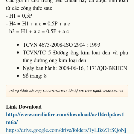
từ các công thức sau:
- H1 = 0,5P
- H4 = H1 + a c = 0,5P + a c
- h3 = H1 + a c = 0,5P + a c
TCVN 4673-2008-ISO 2904 : 1993
TCVN/TC 5 Đường ống kim loại đen và phụ
tùng đường ống kim loại đen
Ngày ban hành: 2008-06-16, 1171/QĐ-BKHCN
Số trang: 8
Hỗ trợ thành viên copy USB/HDD/DVD, liên hệ
Mr. Hữu Hạnh: 0944.625.325
Link Download
http://www.mediafire.com/download/ac1l4cdp4nw1
m6a/
https://drive.google.com/drive/folders/1yLBzZ1rSQoNj