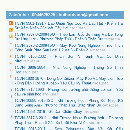
Zalo/Viber: 0944625325 | buihuuhanh@gmail.com
TCVN 5581-1991 - Bảo Quản Ngũ Cốc Và Đậu Hạt - Kiểm Tra
Sự Xâm Nhập Của Vật Gây Hại
03/10/2015
TCVN 7937-3-2009-ISO - Thép Làm Cốt Bê Tông Và Bê Tông
Dự Ứng Lực - Phương Pháp Thử - Phần 3 Thép Dự
26/05/2016
TCVN 2573-2-2009-ISO - Máy Kéo Nông Nghiệp - Trục Trích
Công Suất Phía Sau Loại 1 2 Và 3 - Phần 2
24/03/2016
TCVN 6166-2002 - Phân Bón Vi Sinh Vật Cố Định
Nitơ
20/01/2016
TCVN 3906-1984 - Nhà Nông Nghiệp - Thông Số Hình
Học
15/10/2015
TCVN 1800-1976 - Động Cơ Điêzen Máy Kéo Và Máy Liên Hợp
- Ống Dẫn Hướng Xupáp - Yêu Cầu Kỹ Thuật
08/03/2016
TCVN 5713-1993 - Phòng học trường phổ thông cơ sở - Yêu
cầu vệ sinh học
17/04/2014
TCVN 10959-2015-ISO - Khí Tượng Học - Phong Kế, Nhiệt Kế
Dạng Sóng Âm - Phương Pháp Thử Chấp Nhận Đo
06/08/2016
TCVN 11351-2016 - Gỗ Dán Chậm Cháy
26/07/2018
TCVN 8817-6-2011 - Nhũ Tương Nhựa Đường Axit - Phương
Pháp Thử - Phần 6 Xác Định Độ Khử Nhũ
27/04/2016
TCVN 9013-2011 - Sơn Polyuretan Bảo Vệ Kết Cấu