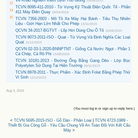
Về Khảo Nghiệm Kiểm Định Thỏ Giống
14/09/2015
TCVN 8095-411-2010 - Từ Vựng Kỹ Thuật Điện Quốc Tế - Phần
411 Máy Điện Quay
29/04/2016
TCVN 7356-2003 - Mô Tô Xe Máy Hai Bánh - Tiêu Thụ Nhiên
Liệu - Giới Hạn Lớn Nhất Cho Phép
13/11/2015
QCVN 34-2017-BGTVT - Lốp Hơi Dùng Cho Ô Tô
16/08/2020
TCVN 9073-2011-ISO - Quạt - Từ Vựng Và Định Nghĩa Các Loại
Quạt
11/12/2015
QCVN 02-33-1-2020-BNNPTNT - Giống Cá Nước Ngọt - Phần 1
Cá Chép, Cá Rô Phi
15/08/2020
TCVN 10181-2013 - Đường Ống Bằng Gang Dẻo - Lớp Bọc
Polyetylen Sử Dụng Tại Hiện Trường
06/11/2015
TCVN 8978-2011 - Thực Phẩm - Xác Định Folat Bằng Phép Thử
Vi Sinh
12/12/2015
Aug 3, 2016
(You must log in or sign up to reply here.)
<
TCVN 5695-2015-ISO - Gỗ Dán - Phân Loại
|
TCVN 4723-1989 -
Thiết Bị Gia Công Gỗ - Yêu Cầu Chung Về An Toàn Đối Với Kết Cấu
Máy
>