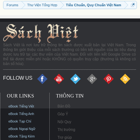
Forums
Thư Viện Tổng Hợp
Tiêu Chuẩn, Quy Chuẩn Việt Nam
Sách Việt là nơi lưu trữ thông tin sách được xuất bản tại Việt Nam. Trong
thông tin giới thiệu của mỗi sách thường có liên kết nguồn của tài liệu đang
được lưu trữ tại các thư viện của Việt Nam. Đối với liên kết Google Drive có
thể tải được miễn phí hoặc KHÔNG có quyền truy cập (thường là không có
bản số hóa).
FOLLOW US
OUR LINKS
THÔNG TIN
Bản Đồ
eBook Tiếng Việt
eBook Tiếng Anh
Góp Ý
eBook Tạp Chí
Nội Quy
eBook Ngoại Ngữ
Thị trường
eBook Tặng Kèm
Trợ giúp