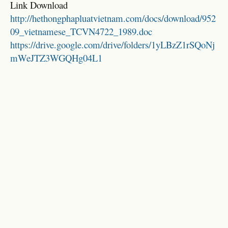
Link Download
http://hethongphapluatvietnam.com/docs/download/952
09_vietnamese_TCVN4722_1989.doc
https://drive.google.com/drive/folders/1yLBzZ1rSQoNj
mWeJTZ3WGQHg04L1