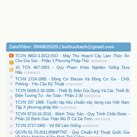
Zalo/Viber: 0944625325 | buihuuhanh@gmail.com
TCVN 8802-3-2012-ISO - Máy Thu Hoạch Cây Làm Thức Ăn
Cho Gia Súc - Phần 3 Phương Pháp Thử
29/05/2016
10 TCN 467-2001 - Quy Phạm Khảo Nghiệm Giống Dưa
Hấu
17/09/2015
TCVN 1724-1985 - Động Cơ Điezen Và Động Cơ Ga - Chốt
Pittông - Yêu Cầu Kỹ Thuật
27/07/2016
TCVN 5699-2-30-2006 - Thiết Bị Điện Gia Dụng Và Các Thiết Bị
Điện Tương Tự - An Toàn - Phần 2-30
18/04/2016
TCVN 337 1986 :Tuyển tập tiêu chuẩn xây dựng của Việt Nam
Tập X phương pháp thử
31/01/2014
TCVN 8710-16-2016 - Bệnh Thủy Sản - Quy Trình Chẩn Đoán -
Phần 16 Bệnh Gan Thận Mủ Ở Cá Da Trơn
26/07/2018
TCVN 3717-1982 - Vịt Để Làm Giống
30/09/2015
QCVN 01-75-2011-BNNPTNT - Quy Chuẩn Kỹ Thuật Quốc Gia