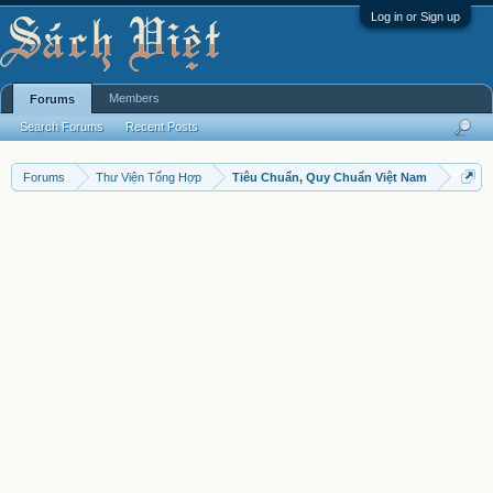
Log in or Sign up
Members
Forums
Search Forums
Recent Posts
Forums
Thư Viện Tổng Hợp
Tiêu Chuẩn, Quy Chuẩn Việt Nam