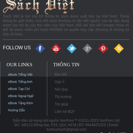
Sách Việt là nơi lưu trữ thông tin sách được xuất bản tại Việt Nam. Trong
thông tin giới thiệu của mỗi sách thường có liên kết nguồn của tài liệu đang
được lưu trữ tại các thư viện của Việt Nam. Đối với liên kết Google Drive có
thể tải được miễn phí hoặc KHÔNG có quyền truy cập (thường là không có
bản số hóa).
FOLLOW US
OUR LINKS
THÔNG TIN
Bản Đồ
eBook Tiếng Việt
eBook Tiếng Anh
Góp Ý
eBook Tạp Chí
Nội Quy
eBook Ngoại Ngữ
Thị trường
eBook Tặng Kèm
Trợ giúp
Hướng Dẫn
Liên hệ BQT
Diễn đàn sử dụng mã nguồn XenForo™ ©2011-2023 XenForo Ltd.
ĐC: 68/122 Đồng Nai, P15, Q10, HCM | ĐT: 0944625325 | Email:
buihuuhanh@gmail.com