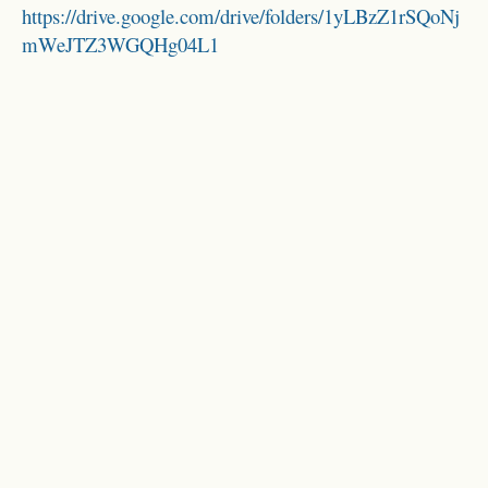
https://drive.google.com/drive/folders/1yLBzZ1rSQoNj
mWeJTZ3WGQHg04L1