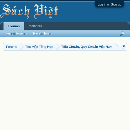
Log in or Sign up
Members
Forums
Search Forums
Recent Posts
Forums
Thư Viện Tổng Hợp
Tiêu Chuẩn, Quy Chuẩn Việt Nam