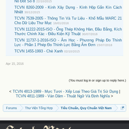
Nổ Đốt Số 8
22/10/2015
TCVN 8260-2009 - Kính Xây Dựng - Kính Hộp Gắn Kín Cách
Nhiệt
30/12/2015
TCVN 7539-2005 - Thông Tin Và Tư Liệu - Khổ Mẫu MARC 21
Cho Dữ Liệu Thư Mục
16/01/2016
TCVN 11222-2015-ISO - Ống Thép Không Hàn, Đầu Bằng, Kích
Thước Chính Xác - Điều Kiện Kỹ Thuật
30/07/2016
TCVN 11737-1-2016-ISO - Âm Học - Phương Pháp Đo Thính
Lực - Phần 1 Phép Đo Thính Lực Bằng Âm Đơn
15/07/2018
TCVN 1455-1993 - Chè Xanh
02/10/2015
Apr 15, 2016
(You must log in or sign up to reply here.)
<
TCVN 4813-1989 - Mực Tươi - Xếp Loại Theo Giá Trị Sử Dụng
|
TCVN 4811-1989 - Ván Dăm - Thuật Ngữ Và Định Nghĩa
>
Forums
Thư Viện Tổng Hợp
Tiêu Chuẩn, Quy Chuẩn Việt Nam