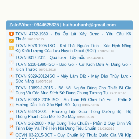
Zalo/Viber: 0944625325 | buihuuhanh@gmail.com
TCVN 4732-1989 - Đá Ốp Lát Xây Dựng - Yêu Cầu Kỹ
Thuật
16/10/2015
TCVN 5976-1995-ISO - Khí Thải Nguồn Tĩnh - Xác Định Nồng
Độ Khối Lượng Của Lưu Huỳnh Dioxit (SO2)
17/02/2016
TCVN 9017-2011 - Quả tươi - Lấy mẫu
05/04/2014
TCVN 5118-1990-ISO - Bao Gói - Cỡ Kích Đơn Vị Đóng Gói -
Kích Thước
06/06/2016
TCVN 9329-2012-ISO - Máy Làm Đất - Máy Đào Thủy Lực -
Sức Nâng
31/05/2016
TCVN 10899-1-2015 - Bộ Nối Nguồn Dùng Cho Thiết Bị Gia
Dụng Và Các Mục Đích Sử Dụng Chung Tương Tự
22/11/2016
TCVN 6238-8-2015-ISO - An Toàn Đồ Chơi Trẻ Em - Phần 8
Hướng Dẫn Tuổi Xác Định Sử Dụng
03/07/2016
TCVN 6824-2001 - Phương Tiện Giao Thông Đường Bộ - Hệ
Thống Phanh Của Mô Tô Xe Máy
09/08/2015
TCVN 1-2-2008 - Xây Dựng Tiêu Chuẩn - Phần 2 Quy Định Về
Trình Bày Và Thể Hiện Nội Dung Tiêu Chuẩn
23/03/2016
QCVN 03-2015-BCT - Quy Chuẩn Kỹ Thuật Quốc Gia Về Kíp