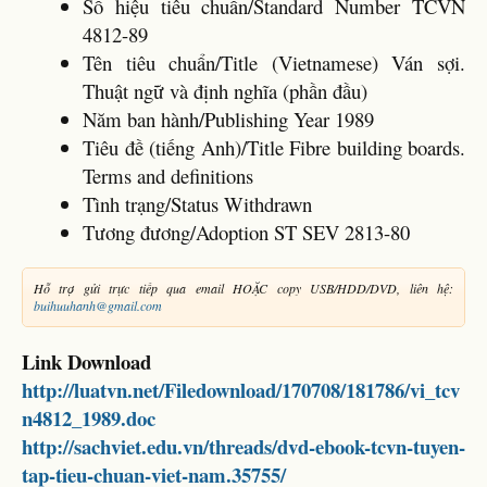
Số hiệu tiêu chuẩn/Standard Number TCVN
4812-89
Tên tiêu chuẩn/Title (Vietnamese) Ván sợi.
Thuật ngữ và định nghĩa (phần đầu)
Năm ban hành/Publishing Year 1989
Tiêu đề (tiếng Anh)/Title Fibre building boards.
Terms and definitions
Tình trạng/Status Withdrawn
Tương đương/Adoption ST SEV 2813-80
Hỗ trợ gửi trực tiếp qua email HOẶC copy USB/HDD/DVD, liên hệ:
buihuuhanh@gmail.com
Link Download
http://luatvn.net/Filedownload/170708/181786/vi_tcv
n4812_1989.doc
http://sachviet.edu.vn/threads/dvd-ebook-tcvn-tuyen-
tap-tieu-chuan-viet-nam.35755/