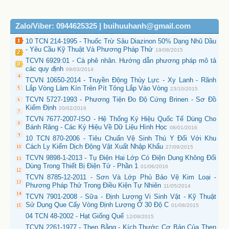
Zalo/Viber: 0944625325 | buihuuhanh@gmail.com
10 TCN 214-1995 - Thuốc Trừ Sâu Diazinon 50% Dạng Nhũ Dầu
- Yêu Cầu Kỹ Thuật Và Phương Pháp Thử
19/08/2015
TCVN 6929:01 - Cà phê nhân. Hướng dẫn phương pháp mô tả
các quy định
09/03/2014
TCVN 10650-2014 - Truyền Động Thủy Lực - Xy Lanh - Rãnh
Lắp Vòng Làm Kín Trên Pít Tông Lắp Vào Vòng
23/10/2015
TCVN 5727-1993 - Phương Tiện Đo Độ Cứng Brinen - Sơ Đồ
Kiểm Định
20/02/2016
TCVN 7677-2007-ISO - Hệ Thống Ký Hiệu Quốc Tế Dùng Cho
Bánh Răng - Các Ký Hiệu Về Dữ Liệu Hình Học
08/01/2016
10 TCN 870-2006 - Tiêu Chuẩn Vệ Sinh Thú Y Đối Với Khu
Cách Ly Kiểm Dịch Động Vật Xuất Nhập Khẩu
27/09/2015
TCVN 9898-1-2013 - Tụ Điện Hai Lớp Có Điện Dung Không Đổi
Dùng Trong Thiết Bị Điện Tử - Phần 1
01/06/2016
TCVN 8785-12-2011 - Sơn Và Lớp Phủ Bảo Vệ Kim Loại -
Phương Pháp Thử Trong Điều Kiện Tự Nhiên
11/05/2014
TCVN 7901-2008 - Sữa - Định Lượng Vi Sinh Vật - Kỹ Thuật
Sử Dụng Que Cấy Vòng Định Lượng Ở 30 Độ C
01/08/2015
04 TCN 48-2002 - Hạt Giống Quế
12/09/2015
TCVN 2261-1977 - Then Bằng - Kích Thước Cơ Bản Của Then