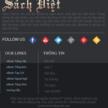
Sách Việt là nơi lưu trữ thông tin sách được xuất bản tại Việt Nam. Trong
thông tin giới thiệu của mỗi sách thường có liên kết nguồn của tài liệu đang
được lưu trữ tại các thư viện của Việt Nam. Đối với liên kết Google Drive có
thể tải được miễn phí hoặc KHÔNG có quyền truy cập (thường là không có
bản số hóa).
FOLLOW US
OUR LINKS
THÔNG TIN
Bản Đồ
eBook Tiếng Việt
eBook Tiếng Anh
Góp Ý
eBook Tạp Chí
Nội Quy
eBook Ngoại Ngữ
Thị trường
eBook Tặng Kèm
Trợ giúp
Hướng Dẫn
Liên hệ BQT
Diễn đàn sử dụng mã nguồn XenForo™ ©2011-2023 XenForo Ltd.
ĐC: 68/122 Đồng Nai, P15, Q10, HCM | ĐT: 0944625325 | Email:
buihuuhanh@gmail.com