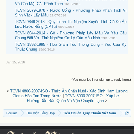
Và Của Mặt Cắt Rãnh Then
16/03/2016
TCVN 2679-1978 - Nước Uống - Phương Pháp Phân Tích Vi
Sinh Vật - Lấy Mẫu
27/07/2016
TCVN 9846-2013 - Quy Trình Thí Nghiệm Xuyên Tĩnh Có Đo Áp
Lực Nước Rỗng (CPTu)
06/08/2015
TCVN 8044-2014 - Gỗ - Phương Pháp Lấy Mẫu Và Yêu Cầu
Chung Đối Với Thử Nghiệm Cơ Lý Của Mẫu Nhỏ
23/10/2015
TCVN 1992-1995 - Hộp Giảm Tốc Thông Dụng - Yêu Cầu Kỹ
Thuật Chung
15/02/2016
Jan 15, 2016
(You must log in or sign up to reply here.)
<
TCVN 4806-2007-ISO - Thức Ăn Chăn Nuôi - Xác Định Hàm Lượng
Clorua Hòa Tan Trong Nước
|
TCVN 5000-2007-ISO - Xúp Lơ -
Hướng Dẫn Bảo Quản Và Vận Chuyển Lạnh
>
Forums
Thư Viện Tổng Hợp
Tiêu Chuẩn, Quy Chuẩn Việt Nam