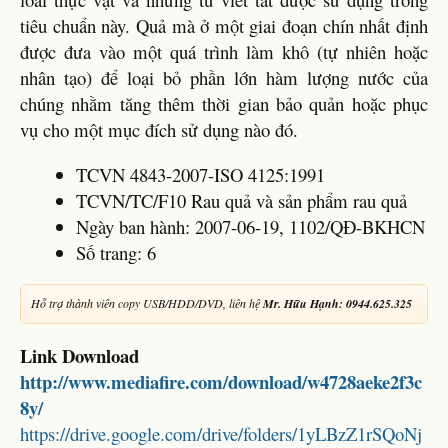
tiêu chuẩn này. Quả mà ở một giai đoạn chín nhất định
được đưa vào một quá trình làm khô (tự nhiên hoặc
nhân tạo) để loại bỏ phần lớn hàm lượng nước của
chúng nhằm tăng thêm thời gian bảo quản hoặc phục
vụ cho một mục đích sử dụng nào đó.
TCVN 4843-2007-ISO 4125:1991
TCVN/TC/F10 Rau quả và sản phẩm rau quả
Ngày ban hành: 2007-06-19, 1102/QĐ-BKHCN
Số trang: 6
Hỗ trợ thành viên copy USB/HDD/DVD, liên hệ
Mr. Hữu Hạnh: 0944.625.325
Link Download
http://www.mediafire.com/download/w4728aeke2f3c
8y/
https://drive.google.com/drive/folders/1yLBzZ1rSQoNj