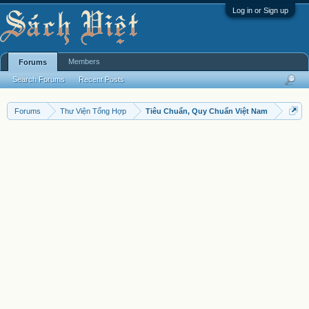
Log in or Sign up
Members
Forums
Search Forums
Recent Posts
Forums
Thư Viện Tổng Hợp
Tiêu Chuẩn, Quy Chuẩn Việt Nam