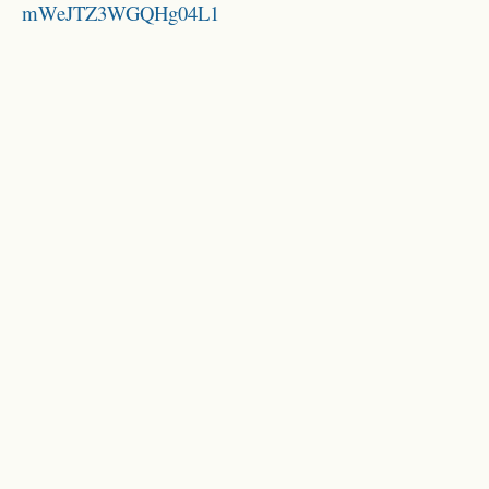
mWeJTZ3WGQHg04L1