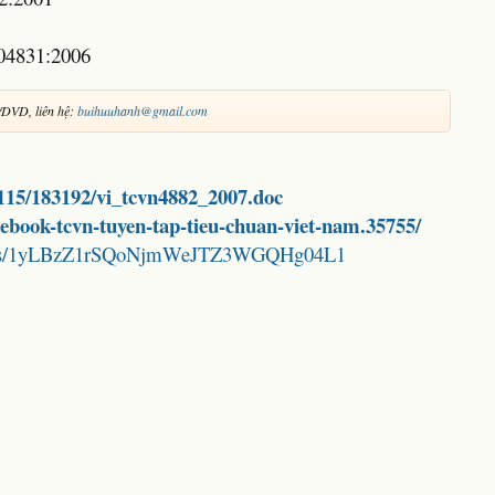
04831:2006
/DVD, liên hệ:
buihuuhanh@gmail.com
2115/183192/vi_tcvn4882_2007.doc
d-ebook-tcvn-tuyen-tap-tieu-chuan-viet-nam.35755/
folders/1yLBzZ1rSQoNjmWeJTZ3WGQHg04L1