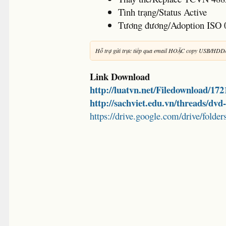
Tình trạng/Status Active
Tương đương/Adoption ISO 
Hỗ trợ gửi trực tiếp qua email HOẶC copy USB/HDD
Link Download
http://luatvn.net/Filedownload/17
http://sachviet.edu.vn/threads/dv
https://drive.google.com/drive/