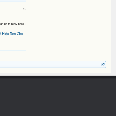
#1
ign up to reply here.)
ý Hiệu Ren Cho