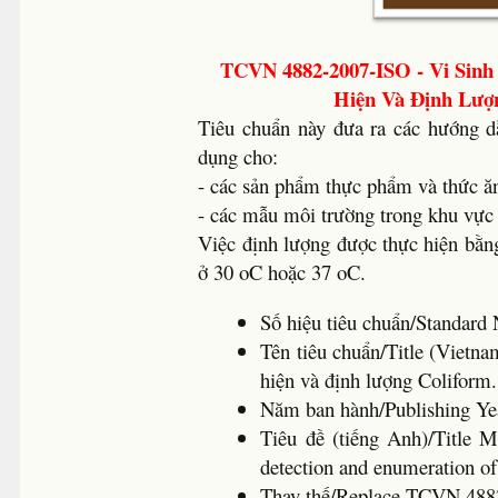
TCVN 4882-2007-ISO - Vi Sinh
Hiện Và Định Lượn
Tiêu chuẩn này đưa ra các hướng d
dụng cho:
- các sản phẩm thực phẩm và thức ăn
- các mẫu môi trường trong khu vực 
Việc định lượng được thực hiện bằng
ở 30 oC hoặc 37 oC.
Số hiệu tiêu chuẩn/Standa
Tên tiêu chuẩn/Title (Vietna
hiện và định lượng Coliform.
Năm ban hành/Publishing 
Tiêu đề (tiếng Anh)/Title M
detection and enumeration o
Thay thế/Replace TCVN 488