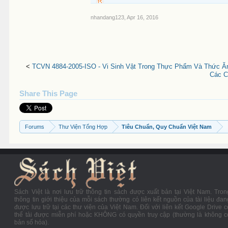
nhandang123
,
Apr 16, 2016
<
TCVN 4884-2005-ISO - Vi Sinh Vật Trong Thực Phẩm Và Thức Ă
Các C
Share This Page
Forums
Thư Viện Tổng Hợp
Tiêu Chuẩn, Quy Chuẩn Việt Nam
Sách Việt là nơi lưu trữ thông tin sách được xuất bản tại Việt Nam. Tron
thông tin giới thiệu của mỗi sách thường có liên kết nguồn của tài liệu đan
được lưu trữ tại các thư viện của Việt Nam. Đối với liên kết Google Drive c
thể tải được miễn phí hoặc KHÔNG có quyền truy cập (thường là không c
bản số hóa).