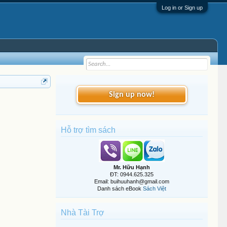
Log in or Sign up
Sign up now!
Hỗ trợ tìm sách
Mr. Hữu Hạnh
ĐT: 0944.625.325
Email: buihuuhanh@gmail.com
Danh sách eBook
Sách Việt
Nhà Tài Trợ