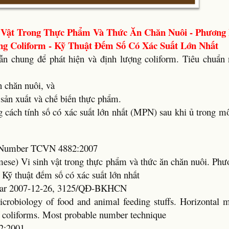
 Vật Trong Thực Phẩm Và Thức Ăn Chăn Nuôi - Phương
g Coliform - Kỹ Thuật Đếm Số Có Xác Suất Lớn Nhất
ẫn chung để phát hiện và định lượng coliform. Tiêu chuẩn 
 chăn nuôi, và
sản xuất và chế biến thực phẩm.
 cách tính số có xác suất lớn nhất (MPN) sau khi ủ trong m
rd Number TCVN 4882:2007
mese) Vi sinh vật trong thực phẩm và thức ăn chăn nuôi. Ph
 Kỹ thuật đếm số có xác suất lớn nhất
Year 2007-12-26, 3125/QĐ-BKHCN
icrobiology of food and animal feeding stuffs. Horizontal m
f coliforms. Most probable number technique
2:2001