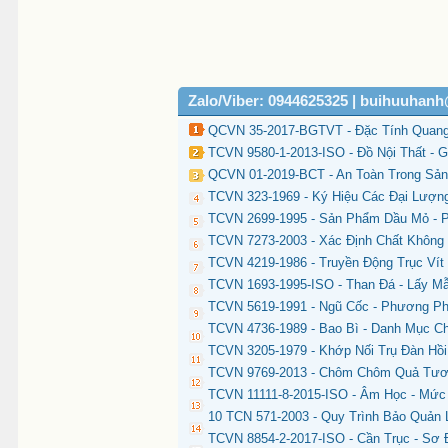
Zalo/Viber: 0944625325 | buihuuhan
QCVN 35-2017-BGTVT - Đặc Tính Quang
TCVN 9580-1-2013-ISO - Đồ Nội Thất - 
QCVN 01-2019-BCT - An Toàn Trong Sản
TCVN 323-1969 - Ký Hiệu Các Đại Lượng
TCVN 2699-1995 - Sản Phẩm Dầu Mỏ - 
TCVN 7273-2003 - Xác Định Chất Khôn
TCVN 4219-1986 - Truyền Động Trục Vít
TCVN 1693-1995-ISO - Than Đá - Lấy M
TCVN 5619-1991 - Ngũ Cốc - Phương Ph
TCVN 4736-1989 - Bao Bì - Danh Mục Ch
TCVN 3205-1979 - Khớp Nối Trụ Đàn Hồi
TCVN 9769-2013 - Chôm Chôm Quả Tươ
TCVN 11111-8-2015-ISO - Âm Học - Mức 
10 TCN 571-2003 - Quy Trình Bảo Quản 
TCVN 8854-2-2017-ISO - Cần Trục - Sơ 