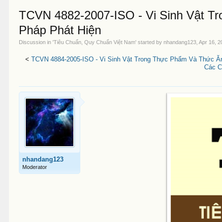
TCVN 4882-2007-ISO - Vi Sinh Vật T
Pháp Phát Hiện
Discussion in '
Tiêu Chuẩn, Quy Chuẩn Việt Nam
' started by
nhandang123
,
Apr 16, 2
<
TCVN 4884-2005-ISO - Vi Sinh Vật Trong Thực Phẩm Và Thức Ă
Các C
nhandang123
Moderator