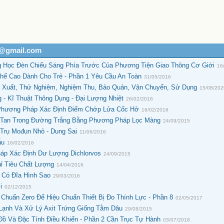
h@gmail.com
 Học Đèn Chiếu Sáng Phía Trước Của Phương Tiện Giao Thông Cơ Giới
16
Ghế Cao Dành Cho Trẻ - Phần 1 Yêu Cầu An Toàn
31/05/2016
 Xuất, Thử Nghiệm, Nghiệm Thu, Bảo Quản, Vận Chuyển, Sử Dụng
15/08/20
 - Kĩ Thuật Thông Dụng - Đại Lượng Nhiệt
26/02/2016
Phương Pháp Xác Định Điểm Chớp Lửa Cốc Hở
16/02/2016
g Tan Trong Đường Trắng Bằng Phương Pháp Lọc Màng
24/09/2015
 Trụ Mođun Nhỏ - Dung Sai
11/06/2016
ẫu
16/02/2016
áp Xác Định Dư Lượng Dichlorvos
24/09/2015
ỉ Tiêu Chất Lượng
14/04/2016
 Có Đĩa Hình Sao
29/03/2016
i
02/12/2015
Chuẩn Zero Để Hiệu Chuẩn Thiết Bị Đo Thính Lực - Phần 8
02/05/2017
Lạnh Và Xử Lý Axit Trứng Giống Tằm Dâu
29/08/2015
Đồ Và Đặc Tính Điều Khiển - Phần 2 Cần Trục Tự Hành
03/07/2018