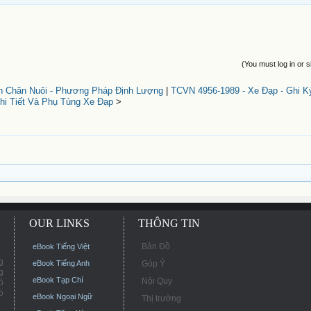
(You must log in or s
n Chăn Nuôi - Phương Pháp Định Lượng
|
TCVN 4956-1989 - Xe Đạp - Ghi K
hi Tiết Và Phụ Tùng Xe Đạp
>
OUR LINKS
THÔNG TIN
Bản Đồ
eBook Tiếng Việt
g
eBook Tiếng Anh
Góp Ý
g
eBook Tạp Chí
Nội Quy
ó
ó
eBook Ngoại Ngữ
Thị trường