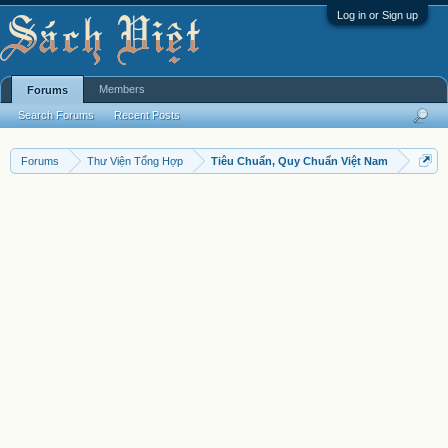
Log in or Sign up
Members
Forums
Search Forums
Recent Posts
Forums
Thư Viện Tổng Hợp
Tiêu Chuẩn, Quy Chuẩn Việt Nam