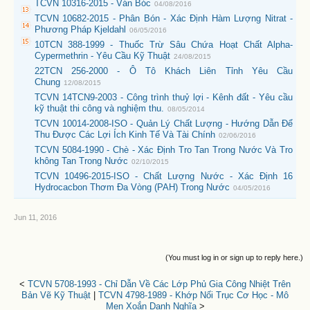
TCVN 10316-2015 - Ván Bóc
04/08/2016
TCVN 10682-2015 - Phân Bón - Xác Định Hàm Lượng Nitrat -
Phương Pháp Kjeldahl
06/05/2016
10TCN 388-1999 - Thuốc Trừ Sâu Chứa Hoạt Chất Alpha-
Cypermethrin - Yêu Cầu Kỹ Thuật
24/08/2015
22TCN 256-2000 - Ô Tô Khách Liên Tỉnh Yêu Cầu
Chung
12/08/2015
TCVN 14TCN9-2003 - Công trình thuỷ lợi - Kênh đất - Yêu cầu
kỹ thuật thi công và nghiệm thu.
08/05/2014
TCVN 10014-2008-ISO - Quản Lý Chất Lượng - Hướng Dẫn Để
Thu Được Các Lợi Ích Kinh Tế Và Tài Chính
02/06/2016
TCVN 5084-1990 - Chè - Xác Định Tro Tan Trong Nước Và Tro
không Tan Trong Nước
02/10/2015
TCVN 10496-2015-ISO - Chất Lượng Nước - Xác Định 16
Hydrocacbon Thơm Đa Vòng (PAH) Trong Nước
04/05/2016
Jun 11, 2016
(You must log in or sign up to reply here.)
<
TCVN 5708-1993 - Chỉ Dẫn Về Các Lớp Phủ Gia Công Nhiệt Trên
Bản Vẽ Kỹ Thuật
|
TCVN 4798-1989 - Khớp Nối Trục Cơ Học - Mô
Men Xoắn Danh Nghĩa
>