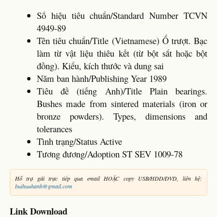
Số hiệu tiêu chuẩn/Standard Number TCVN
4949-89
Tên tiêu chuẩn/Title (Vietnamese) Ổ trượt. Bạc
làm từ vật liệu thiêu kết (từ bột sắt hoặc bột
đồng). Kiểu, kích thước và dung sai
Năm ban hành/Publishing Year 1989
Tiêu đề (tiếng Anh)/Title Plain bearings.
Bushes made from sintered materials (iron or
bronze powders). Types, dimensions and
tolerances
Tình trạng/Status Active
Tương đương/Adoption ST SEV 1009-78
Hỗ trợ gửi trực tiếp qua email HOẶC copy USB/HDD/DVD, liên hệ:
buihuuhanh@gmail.com
Link Download