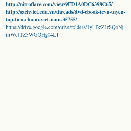
http://nitroflare.com/view/9FD1A0DC6398C65/
http://sachviet.edu.vn/threads/dvd-ebook-tcvn-tuyen-
tap-tieu-chuan-viet-nam.35755/
https://drive.google.com/drive/folders/1yLBzZ1rSQoNj
mWeJTZ3WGQHg04L1