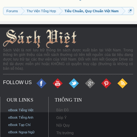
Forums
Thư Viện Tổng Hợp
Tiêu Chuẩn, Quy Chuẩn Việt Nam
Sách Việt là nơi lưu trữ thông tin sách được xuất bản tại Việt Nam. Trong
thông tin giới thiệu của mỗi sách thường có liên kết nguồn của tài liệu đang
được lưu trữ tại các thư viện của Việt Nam. Đối với liên kết Google Drive có
thể tải được miễn phí hoặc KHÔNG có quyền truy cập (thường là không có
bản số hóa).
FOLLOW US
OUR LINKS
THÔNG TIN
Bản Đồ
eBook Tiếng Việt
eBook Tiếng Anh
Góp Ý
eBook Tạp Chí
Nội Quy
eBook Ngoại Ngữ
Thị trường