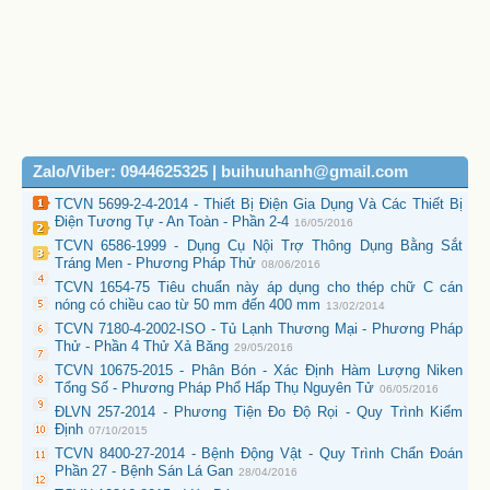
Zalo/Viber: 0944625325 | buihuuhanh@gmail.com
TCVN 5699-2-4-2014 - Thiết Bị Điện Gia Dụng Và Các Thiết Bị
Điện Tương Tự - An Toàn - Phần 2-4
16/05/2016
TCVN 6586-1999 - Dụng Cụ Nội Trợ Thông Dụng Bằng Sắt
Tráng Men - Phương Pháp Thử
08/06/2016
TCVN 1654-75 Tiêu chuẩn này áp dụng cho thép chữ C cán
nóng có chiều cao từ 50 mm đến 400 mm
13/02/2014
TCVN 7180-4-2002-ISO - Tủ Lạnh Thương Mại - Phương Pháp
Thử - Phần 4 Thử Xả Băng
29/05/2016
TCVN 10675-2015 - Phân Bón - Xác Định Hàm Lượng Niken
Tổng Số - Phương Pháp Phổ Hấp Thụ Nguyên Tử
06/05/2016
ĐLVN 257-2014 - Phương Tiện Đo Độ Rọi - Quy Trình Kiểm
Định
07/10/2015
TCVN 8400-27-2014 - Bệnh Động Vật - Quy Trình Chẩn Đoán
Phần 27 - Bệnh Sán Lá Gan
28/04/2016