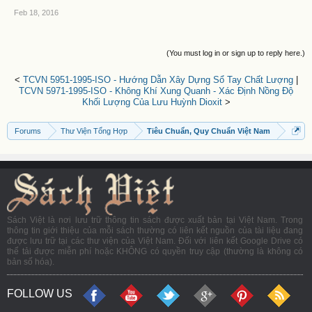
Feb 18, 2016
(You must log in or sign up to reply here.)
<
TCVN 5951-1995-ISO - Hướng Dẫn Xây Dựng Sổ Tay Chất Lượng
|
TCVN 5971-1995-ISO - Không Khí Xung Quanh - Xác Định Nồng Độ
Khối Lượng Của Lưu Huỳnh Dioxit
>
Forums
Thư Viện Tổng Hợp
Tiêu Chuẩn, Quy Chuẩn Việt Nam
Sách Việt là nơi lưu trữ thông tin sách được xuất bản tại Việt Nam. Trong
thông tin giới thiệu của mỗi sách thường có liên kết nguồn của tài liệu đang
được lưu trữ tại các thư viện của Việt Nam. Đối với liên kết Google Drive có
thể tải được miễn phí hoặc KHÔNG có quyền truy cập (thường là không có
bản số hóa).
FOLLOW US