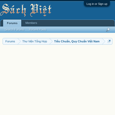
Log in or Sign up
Members
Forums
Search Forums
Recent Posts
Forums
Thư Viện Tổng Hợp
Tiêu Chuẩn, Quy Chuẩn Việt Nam