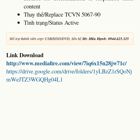
content
Thay thế/Replace TCVN 5067-90
Tình trạng/Status Active
Hỗ trợ thành viên copy USB/HDD/DVD, liên hệ
Mr. Hữu Hạnh: 0944.625.325
Link Download
http://www.mediafire.com/view/7iq6x15n28jw71c/
https://drive.google.com/drive/folders/1yLBzZ1rSQoNj
mWeJTZ3WGQHg04L1