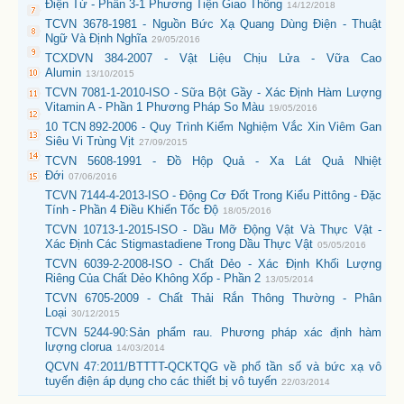
Điện Từ - Phần 3-1 Phương Tiện Giao Thông
14/12/2018
TCVN 3678-1981 - Nguồn Bức Xạ Quang Dùng Điện - Thuật
Ngữ Và Định Nghĩa
29/05/2016
TCXDVN 384-2007 - Vật Liệu Chịu Lửa - Vữa Cao
Alumin
13/10/2015
TCVN 7081-1-2010-ISO - Sữa Bột Gầy - Xác Định Hàm Lượng
Vitamin A - Phần 1 Phương Pháp So Màu
19/05/2016
10 TCN 892-2006 - Quy Trình Kiểm Nghiệm Vắc Xin Viêm Gan
Siêu Vi Trùng Vịt
27/09/2015
TCVN 5608-1991 - Đồ Hộp Quả - Xa Lát Quả Nhiệt
Đới
07/06/2016
TCVN 7144-4-2013-ISO - Động Cơ Đốt Trong Kiểu Pittông - Đặc
Tính - Phần 4 Điều Khiển Tốc Độ
18/05/2016
TCVN 10713-1-2015-ISO - Dầu Mỡ Động Vật Và Thực Vật -
Xác Định Các Stigmastadiene Trong Dầu Thực Vật
05/05/2016
TCVN 6039-2-2008-ISO - Chất Dẻo - Xác Định Khối Lượng
Riêng Của Chất Dẻo Không Xốp - Phần 2
13/05/2014
TCVN 6705-2009 - Chất Thải Rắn Thông Thường - Phân
Loại
30/12/2015
TCVN 5244-90:Sản phẩm rau. Phương pháp xác định hàm
lượng clorua
14/03/2014
QCVN 47:2011/BTTTT-QCKTQG về phổ tần số và bức xạ vô
tuyến điện áp dụng cho các thiết bị vô tuyến
22/03/2014