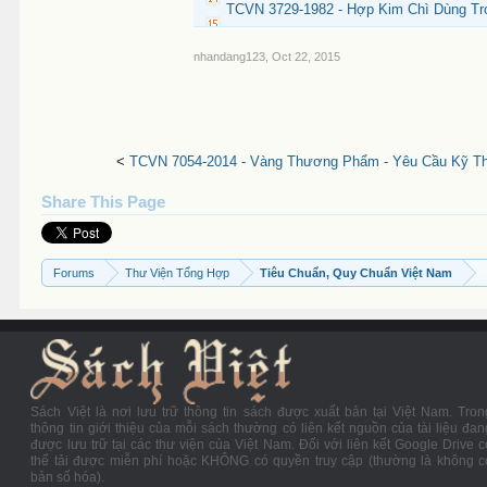
TCVN 3729-1982 - Hợp Kim Chì Dùng Tr
nhandang123
,
Oct 22, 2015
<
TCVN 7054-2014 - Vàng Thương Phẩm - Yêu Cầu Kỹ Th
Share This Page
Forums
Thư Viện Tổng Hợp
Tiêu Chuẩn, Quy Chuẩn Việt Nam
Sách Việt là nơi lưu trữ thông tin sách được xuất bản tại Việt Nam. Tron
thông tin giới thiệu của mỗi sách thường có liên kết nguồn của tài liệu đan
được lưu trữ tại các thư viện của Việt Nam. Đối với liên kết Google Drive c
thể tải được miễn phí hoặc KHÔNG có quyền truy cập (thường là không c
bản số hóa).