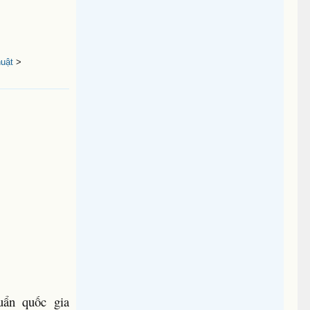
uật
>
ẩn quốc gia