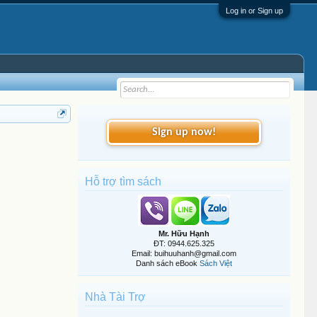
Log in or Sign up
Sign up now!
Hỗ trợ tìm sách
Mr. Hữu Hạnh
ĐT: 0944.625.325
Email: buihuuhanh@gmail.com
Danh sách eBook
Sách Việt
Nhà Tài Trợ