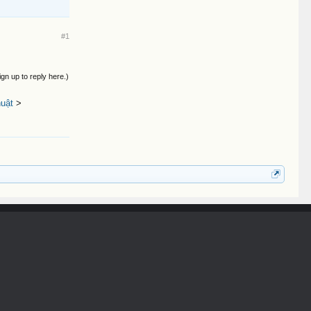
#1
ign up to reply here.)
uật
>