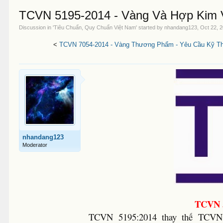
TCVN 5195-2014 - Vàng Và Hợp Kim 
Discussion in '
Tiêu Chuẩn, Quy Chuẩn Việt Nam
' started by
nhandang123
,
Oct 22, 
<
TCVN 7054-2014 - Vàng Thương Phẩm - Yêu Cầu Kỹ Th
nhandang123
Moderator
TCVN 5
TCVN 5195:2014 thay thế TCVN 