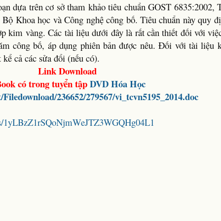
ạn dựa trên cơ sở tham khảo tiêu chuẩn GOST 6835:2002, 
, Bộ Khoa học và Công nghệ công bố. Tiêu chuẩn này quy đ
kim vàng. Các tài liệu dưới đây là rất cần thiết đối với việ
 năm công bố, áp dụng phiên bản được nêu. Đối với tài liệu
 kể cả các sửa đổi (nếu có).
Link Download
ook có trong tuyển tập
DVD Hóa Học
et/Filedownload/236652/279567/vi_tcvn5195_2014.doc
folders/1yLBzZ1rSQoNjmWeJTZ3WGQHg04L1