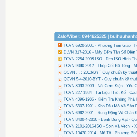
Zalo/Viber: 0944625325 | buihuuhan
TCVN 6920-2001 - Phương Tiện Giao Th
ĐLVN 317-2016 - Máy Đếm Tần Số Điện 
TCVN 2254-2008-ISO - Ren ISO Hình Tha
TCVN 9390-2012 - Thép Cốt Bê Tông - M
QCVN ... : 2013/BYT Quy chuẩn kỹ thuật
QCVN 5-4-2010-BYT - Quy chuẩn kỹ thuật
TCVN 8093-2009 - Nồi Cơm Điện - Yêu
TCVN 227-1984 - Tài Liệu Thiết Kế - Cá
TCVN 4396-1986 - Kiểm Tra Không Phá 
TCVN 5307-1991 - Kho Dầu Mỏ Và Sản P
TCVN 6962-2001 - Rung Động Và Chấn 
TCVN 8400-4-2010 - Bệnh Động Vật - Qu
TCVN 2101-2016-ISO - Sơn Và Vecni - X
TCVN 10470-2014 - Mô Tô - Phương Phá