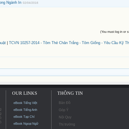
ong Ngành In
02/04/2016
(You must log in or s
uật
|
TCVN 10257-2014 - Tôm Thẻ Chân Trắng - Tôm Giống - Yêu Cầu Kỹ Th
OUR LINKS
THÔNG TIN
Bản Đồ
eBook Tiếng Việt
g
eBook Tiếng Anh
Góp Ý
g
eBook Tạp Chí
Nội Quy
ó
ó
eBook Ngoại Ngữ
Thị trường