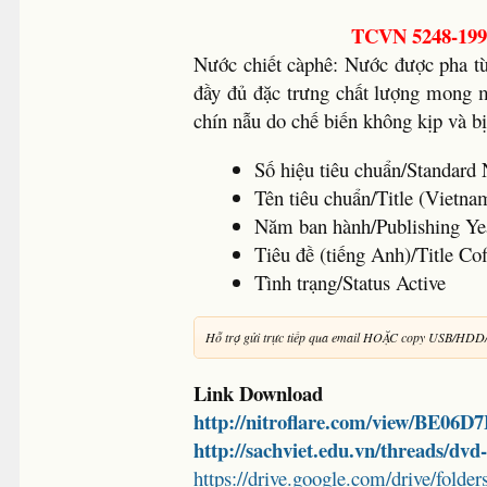
TCVN 5248-1990
Nước chiết càphê: Nước được pha từ
đầy đủ đặc trưng chất lượng mong 
chín nẫu do chế biến không kịp và b
Số hiệu tiêu chuẩn/Standa
Tên tiêu chuẩn/Title (Vietna
Năm ban hành/Publishing Ye
Tiêu đề (tiếng Anh)/Title Co
Tình trạng/Status Active
Hỗ trợ gửi trực tiếp qua email HOẶC copy USB/HDD
Link Download
http://nitroflare.com/view/BE06
http://sachviet.edu.vn/threads/dv
https://drive.google.com/drive/