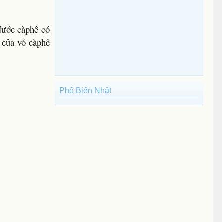
Nước càphê có
 của vỏ càphê
Phổ Biến Nhất