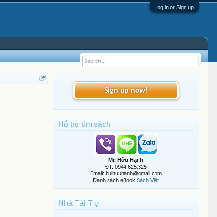
Log in or Sign up
Sign up now!
Hỗ trợ tìm sách
Mr. Hữu Hạnh
ĐT: 0944.625.325
Email: buihuuhanh@gmail.com
Danh sách eBook
Sách Việt
Nhà Tài Trợ