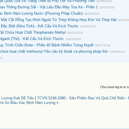
t Quốc Gia Về Trang Thiết Bị Phụ Trợ Và Phương Tiện
14/06/2016
ao Thông Đường Sắt - Vật Liệu Đầu Máy Toa Xe - Phần 1
23/04/2016
Xác Định Hàm Lượng Nước (Phương Pháp Chuẩn)
08/06/2016
, Mặt Cắt Rỗng Tạo Hình Nguội Từ Thép Không Hợp Kim Và Thép Hạt
30/07/
Đặc Biệt (Nửa Tinh) - Kết Cấu Và Kích Thước
24/03/2016
ật Chứa Hoạt Chất Thiophanate Methyl
06/02/2015
Ngạnh (Thô) - Kết Cấu Và Kích Thước
10/03/2016
uy Trình Chẩn Đoán - Phần 40 Bệnh Nhiễm Trùng Huyết
26/07/2018
chứa hoạt chất methomyl-Yêu cầu kỹ thuật và phương pháp thử
14/05/2014
15
(You must log in or s
 Lượng Kali Dễ Tiêu
|
TCVN 5246-1990 - Sản Phẩm Rau Và Quả Chế Biến -
Và So Màu Xác Định Hàm Lượng
>