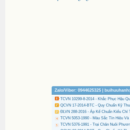
Zalo/Viber: 0944625325 | buihuuhan
TCVN 10299-8-2014 - Khắc Phục Hậu Qu
QCVN 17-2014-BTC - Quy Chuẩn Kỹ Thuậ
ĐLVN 288-2016 - Áp Kế Chuẩn Kiểu Chỉ 
TCVN 5053-1990 - Màu Sắc Tín Hiệu Và
TCVN 5376-1991 - Trại Chăn Nuôi Phươ