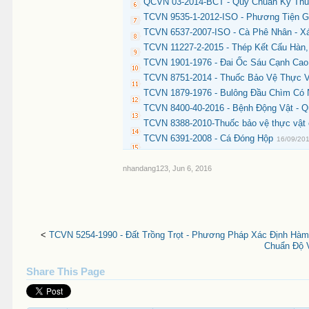
QCVN 03-2014-BCT - Quy Chuẩn Kỹ Thuậ
TCVN 9535-1-2012-ISO - Phương Tiện Gi
TCVN 6537-2007-ISO - Cà Phê Nhân - 
TCVN 11227-2-2015 - Thép Kết Cấu Hàn
TCVN 1901-1976 - Đai Ốc Sáu Cạnh Cao 
TCVN 8751-2014 - Thuốc Bảo Vệ Thực V
TCVN 1879-1976 - Bulông Đầu Chìm Có 
TCVN 8400-40-2016 - Bệnh Động Vật - Q
TCVN 8388-2010-Thuốc bảo vệ thực vật 
TCVN 6391-2008 - Cá Đóng Hộp
16/09/20
nhandang123
,
Jun 6, 2016
<
TCVN 5254-1990 - Đất Trồng Trọt - Phương Pháp Xác Định Hàm
Chuẩn Độ 
Share This Page