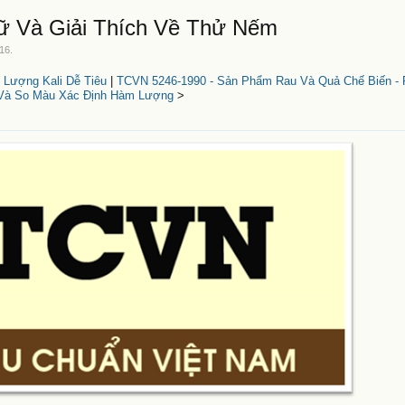
ữ Và Giải Thích Về Thử Nếm
016
.
 Lượng Kali Dễ Tiêu
|
TCVN 5246-1990 - Sản Phẩm Rau Và Quả Chế Biến -
Và So Màu Xác Định Hàm Lượng
>