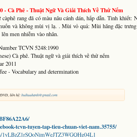
 - Cà Phê - Thuật Ngữ Và Giải Thích Về Thử Nếm
 càphê rang đã có màu nâu cánh dán, hấp dẫn. Tinh khiết: 
muốn và không mùi vị lạ. . Mùi vỏ quả: Mùi hăng đặc trưng
ị lên men nhiễm vào nhân.
rd Number TCVN 5248:1990
mese) Cà phê. Thuật ngữ và giải thích về thử nếm
ar 2011
ffee - Vocabulary and determination
/DVD, liên hệ:
buihuuhanh@gmail.com
D7BF86A22A6/
d-ebook-tcvn-tuyen-tap-tieu-chuan-viet-nam.35755/
folders/1yLBzZ1rSQoNjmWeJTZ3WGQHg04L1