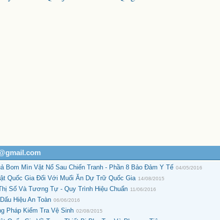
h@gmail.com
ả Bom Mìn Vật Nổ Sau Chiến Tranh - Phần 8 Bảo Đảm Y Tế
04/05/2016
t Quốc Gia Đối Với Muối Ăn Dự Trữ Quốc Gia
14/08/2015
Thị Số Và Tương Tự - Quy Trình Hiệu Chuẩn
11/06/2016
 Dấu Hiệu An Toàn
06/06/2016
ng Pháp Kiểm Tra Vệ Sinh
02/08/2015