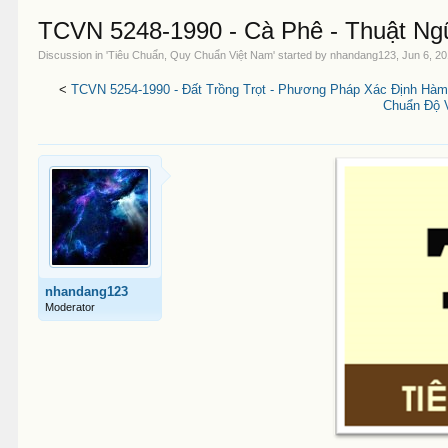
TCVN 5248-1990 - Cà Phê - Thuật Ng
Discussion in '
Tiêu Chuẩn, Quy Chuẩn Việt Nam
' started by
nhandang123
,
Jun 6, 2
<
TCVN 5254-1990 - Đất Trồng Trọt - Phương Pháp Xác Định Hàm
Chuẩn Độ 
nhandang123
Moderator