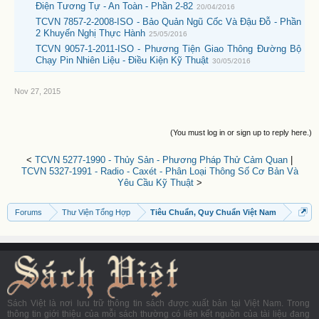
Điện Tương Tự - An Toàn - Phần 2-82
20/04/2016
TCVN 7857-2-2008-ISO - Bảo Quản Ngũ Cốc Và Đậu Đỗ - Phần
2 Khuyến Nghị Thực Hành
25/05/2016
TCVN 9057-1-2011-ISO - Phương Tiện Giao Thông Đường Bộ
Chạy Pin Nhiên Liệu - Điều Kiện Kỹ Thuật
30/05/2016
Nov 27, 2015
(You must log in or sign up to reply here.)
<
TCVN 5277-1990 - Thủy Sản - Phương Pháp Thử Cảm Quan
|
TCVN 5327-1991 - Radio - Caxét - Phân Loại Thông Số Cơ Bản Và
Yêu Cầu Kỹ Thuật
>
Forums
Thư Viện Tổng Hợp
Tiêu Chuẩn, Quy Chuẩn Việt Nam
Sách Việt là nơi lưu trữ thông tin sách được xuất bản tại Việt Nam. Trong
thông tin giới thiệu của mỗi sách thường có liên kết nguồn của tài liệu đang