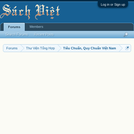
Log in or Sign up
Members
Forums
Search Forums
Recent Posts
Forums
Thư Viện Tổng Hợp
Tiêu Chuẩn, Quy Chuẩn Việt Nam