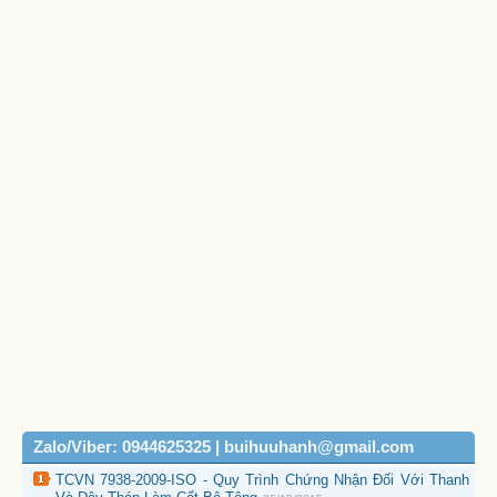
Zalo/Viber: 0944625325 | buihuuhanh@gmail.com
TCVN 7938-2009-ISO - Quy Trình Chứng Nhận Đối Với Thanh