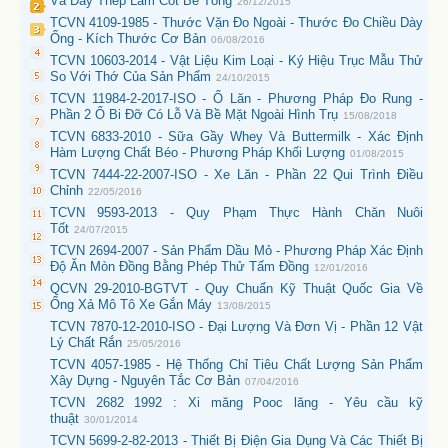
Và Dây Thép Làm Cốt Bê Tông
26/12/2015
TCVN 4109-1985 - Thước Vặn Đo Ngoài - Thước Đo Chiều Dày
Ống - Kích Thước Cơ Bản
06/08/2016
TCVN 10603-2014 - Vật Liệu Kim Loại - Ký Hiệu Trục Mẫu Thử
So Với Thớ Của Sản Phẩm
24/10/2015
TCVN 11984-2-2017-ISO - Ổ Lăn - Phương Pháp Đo Rung -
Phần 2 Ổ Bi Đỡ Có Lỗ Và Bề Mặt Ngoài Hình Trụ
15/08/2018
TCVN 6833-2010 - Sữa Gầy Whey Và Buttermilk - Xác Định
Hàm Lượng Chất Béo - Phương Pháp Khối Lượng
01/08/2015
TCVN 7444-22-2007-ISO - Xe Lăn - Phần 22 Qui Trình Điều
Chỉnh
22/05/2016
TCVN 9593-2013 - Quy Phạm Thực Hành Chăn Nuôi
Tốt
24/07/2015
TCVN 2694-2007 - Sản Phẩm Dầu Mỏ - Phương Pháp Xác Định
Độ Ăn Mòn Đồng Bằng Phép Thử Tấm Đồng
12/01/2016
QCVN 29-2010-BGTVT - Quy Chuẩn Kỹ Thuật Quốc Gia Về
Ống Xả Mô Tô Xe Gắn Máy
13/08/2015
TCVN 7870-12-2010-ISO - Đại Lượng Và Đơn Vị - Phần 12 Vật
Lý Chất Rắn
25/05/2016
TCVN 4057-1985 - Hệ Thống Chỉ Tiêu Chất Lượng Sản Phẩm
Xây Dựng - Nguyên Tắc Cơ Bản
07/04/2016
TCVN 2682 1992 : Xi măng Pooc lăng - Yêu cầu kỹ
thuật
30/01/2014
TCVN 5699-2-82-2013 - Thiết Bị Điện Gia Dụng Và Các Thiết Bị