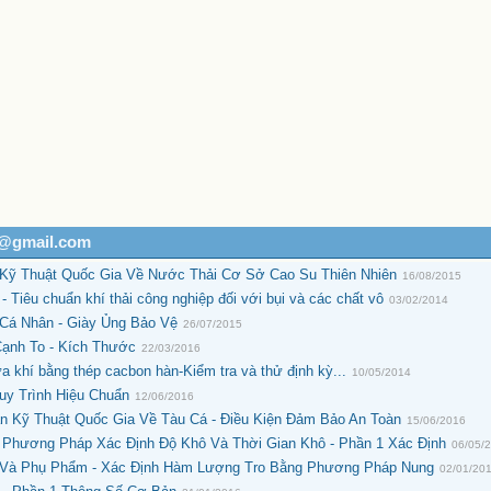
h@gmail.com
ỹ Thuật Quốc Gia Về Nước Thải Cơ Sở Cao Su Thiên Nhiên
16/08/2015
 Tiêu chuẩn khí thải công nghiệp đối với bụi và các chất vô
03/02/2014
Cá Nhân - Giày Ủng Bảo Vệ
26/07/2015
Cạnh To - Kích Thước
22/03/2016
 khí bằng thép cacbon hàn-Kiểm tra và thử định kỳ...
10/05/2014
uy Trình Hiệu Chuẩn
12/06/2016
 Kỹ Thuật Quốc Gia Về Tàu Cá - Điều Kiện Đảm Bảo An Toàn
15/06/2016
 Phương Pháp Xác Định Độ Khô Và Thời Gian Khô - Phần 1 Xác Định
06/05/
 Và Phụ Phẩm - Xác Định Hàm Lượng Tro Bằng Phương Pháp Nung
02/01/20