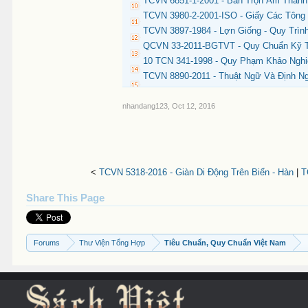
TCVN 6851-1-2001 - Bàn Trộn Âm Thanh
TCVN 3980-2-2001-ISO - Giấy Các Tông 
TCVN 3897-1984 - Lợn Giống - Quy Trìn
QCVN 33-2011-BGTVT - Quy Chuẩn Kỹ T
10 TCN 341-1998 - Quy Phạm Khảo Ngh
TCVN 8890-2011 - Thuật Ngữ Và Định 
nhandang123
,
Oct 12, 2016
<
TCVN 5318-2016 - Giàn Di Động Trên Biển - Hàn
|
T
Share This Page
Forums
Thư Viện Tổng Hợp
Tiêu Chuẩn, Quy Chuẩn Việt Nam