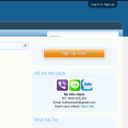
Log in or Sign up
Sign up now!
Hỗ trợ tìm sách
Mr. Hữu Hạnh
ĐT: 0944.625.325
Email: buihuuhanh@gmail.com
Danh sách eBook
Sách Việt
Nhà Tài Trợ