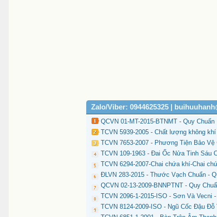
Zalo/Viber: 0944625325 | buihuuhan
QCVN 01-MT-2015-BTNMT - Quy Chuẩn K
TCVN 5939-2005 - Chất lượng không khí -
TCVN 7653-2007 - Phương Tiện Bảo Vệ 
TCVN 109-1963 - Đai Ốc Nửa Tinh Sáu 
TCVN 6294-2007-Chai chứa khí-Chai chứa
ĐLVN 283-2015 - Thước Vạch Chuẩn - Q
QCVN 02-13-2009-BNNPTNT - Quy Chuẩn
TCVN 2096-1-2015-ISO - Sơn Và Vecni -
TCVN 8124-2009-ISO - Ngũ Cốc Đậu Đỗ