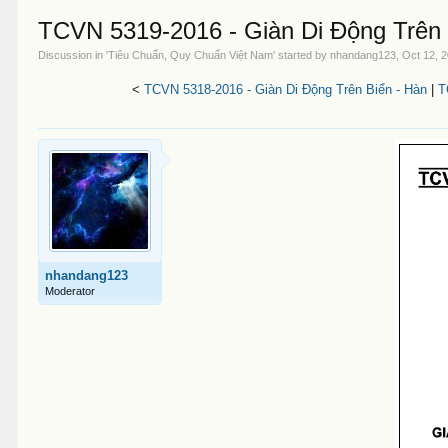
TCVN 5319-2016 - Giàn Di Động Trên 
Discussion in '
Tiêu Chuẩn, Quy Chuẩn Việt Nam
' started by
nhandang123
,
Oct 12, 
<
TCVN 5318-2016 - Giàn Di Động Trên Biển - Hàn
|
T
nhandang123
Moderator