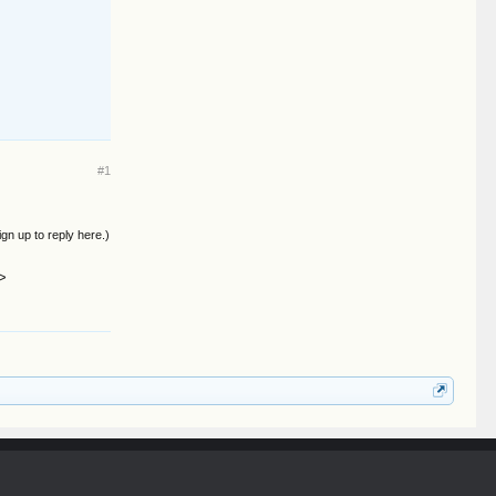
#1
ign up to reply here.)
>