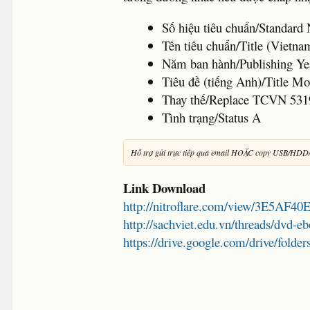
Số hiệu tiêu chuẩn/Standa
Tên tiêu chuẩn/Title (Vietna
Năm ban hành/Publishing 
Tiêu đề (tiếng Anh)/Title Mo
Thay thế/Replace TCVN 531
Tình trạng/Status A
Hỗ trợ gửi trực tiếp qua email HOẶC copy USB/HDD
Link Download
http://nitroflare.com/view/3E5AF4
http://sachviet.edu.vn/threads/dvd-e
https://drive.google.com/drive/