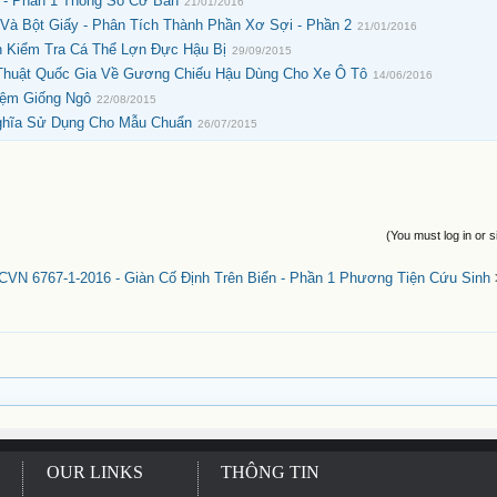
 - Phần 1 Thông Số Cơ Bản
21/01/2016
Và Bột Giấy - Phân Tích Thành Phần Xơ Sợi - Phần 2
21/01/2016
h Kiểm Tra Cá Thể Lợn Đực Hậu Bị
29/09/2015
huật Quốc Gia Về Gương Chiếu Hậu Dùng Cho Xe Ô Tô
14/06/2016
iệm Giống Ngô
22/08/2015
Nghĩa Sử Dụng Cho Mẫu Chuẩn
26/07/2015
(You must log in or s
CVN 6767-1-2016 - Giàn Cố Định Trên Biển - Phần 1 Phương Tiện Cứu Sinh
OUR LINKS
THÔNG TIN