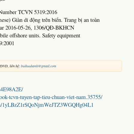
rd Number TCVN 5319:2016
mese) Giàn di động trên biển. Trang bị an toàn
Year 2016-05-26, 1306/QĐ-BKHCN
bile offshore units. Safety equipment
9:2001
/DVD, liên hệ:
buihuuhanh@gmail.com
0E4E98A2E/
book-tcvn-tuyen-tap-tieu-chuan-viet-nam.35755/
folders/1yLBzZ1rSQoNjmWeJTZ3WGQHg04L1