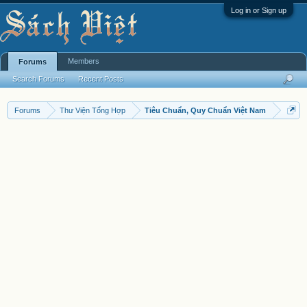
Log in or Sign up
Members
Forums
Search Forums
Recent Posts
Forums
Thư Viện Tổng Hợp
Tiêu Chuẩn, Quy Chuẩn Việt Nam