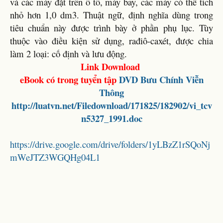
và các máy đặt trên ô tô, máy bay, các máy có thể tích
nhỏ hơn 1,0 dm3. Thuật ngữ, định nghĩa dùng trong
tiêu chuẩn này được trình bày ở phần phụ lục. Tùy
thuộc vào điều kiện sử dụng, rađiô-caxét, được chia
làm 2 loại: cố định và lưu động.
Link Download
eBook có trong tuyển tập
DVD
Bưu Chính Viễn
Thông
http://luatvn.net/Filedownload/171825/182902/vi_tcv
n5327_1991.doc
https://drive.google.com/drive/folders/1yLBzZ1rSQoNj
mWeJTZ3WGQHg04L1