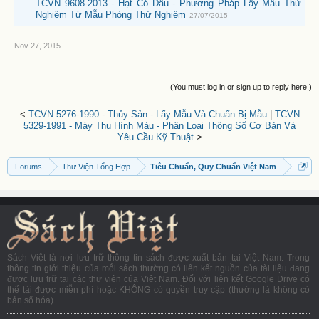
TCVN 9608-2013 - Hạt Có Dầu - Phương Pháp Lấy Mẫu Thử
Nghiệm Từ Mẫu Phòng Thử Nghiệm
27/07/2015
Nov 27, 2015
(You must log in or sign up to reply here.)
<
TCVN 5276-1990 - Thủy Sản - Lấy Mẫu Và Chuẩn Bị Mẫu
|
TCVN
5329-1991 - Máy Thu Hình Màu - Phân Loại Thông Số Cơ Bản Và
Yêu Cầu Kỹ Thuật
>
Forums
Thư Viện Tổng Hợp
Tiêu Chuẩn, Quy Chuẩn Việt Nam
Sách Việt là nơi lưu trữ thông tin sách được xuất bản tại Việt Nam. Trong
thông tin giới thiệu của mỗi sách thường có liên kết nguồn của tài liệu đang
được lưu trữ tại các thư viện của Việt Nam. Đối với liên kết Google Drive có
thể tải được miễn phí hoặc KHÔNG có quyền truy cập (thường là không có
bản số hóa).