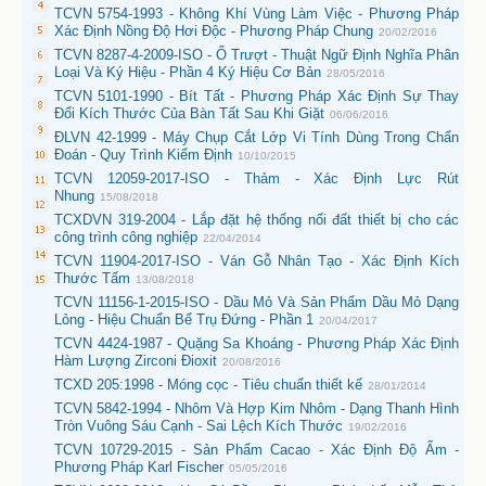
TCVN 5754-1993 - Không Khí Vùng Làm Việc - Phương Pháp
Xác Định Nồng Độ Hơi Độc - Phương Pháp Chung
20/02/2016
TCVN 8287-4-2009-ISO - Ổ Trượt - Thuật Ngữ Định Nghĩa Phân
Loại Và Ký Hiệu - Phần 4 Ký Hiệu Cơ Bản
28/05/2016
TCVN 5101-1990 - Bít Tất - Phương Pháp Xác Định Sự Thay
Đổi Kích Thước Của Bàn Tất Sau Khi Giặt
06/06/2016
ĐLVN 42-1999 - Máy Chụp Cắt Lớp Vi Tính Dùng Trong Chẩn
Đoán - Quy Trình Kiểm Định
10/10/2015
TCVN 12059-2017-ISO - Thảm - Xác Định Lực Rút
Nhung
15/08/2018
TCXDVN 319-2004 - Lắp đặt hệ thống nối đất thiết bị cho các
công trình công nghiệp
22/04/2014
TCVN 11904-2017-ISO - Ván Gỗ Nhân Tạo - Xác Định Kích
Thước Tấm
13/08/2018
TCVN 11156-1-2015-ISO - Dầu Mỏ Và Sản Phẩm Dầu Mỏ Dạng
Lỏng - Hiệu Chuẩn Bể Trụ Đứng - Phần 1
20/04/2017
TCVN 4424-1987 - Quặng Sa Khoáng - Phương Pháp Xác Định
Hàm Lượng Zirconi Đioxit
20/08/2016
TCXD 205:1998 - Móng cọc - Tiêu chuẩn thiết kế
28/01/2014
TCVN 5842-1994 - Nhôm Và Hợp Kim Nhôm - Dạng Thanh Hình
Tròn Vuông Sáu Cạnh - Sai Lệch Kích Thước
19/02/2016
TCVN 10729-2015 - Sản Phẩm Cacao - Xác Định Độ Ẩm -
Phương Pháp Karl Fischer
05/05/2016