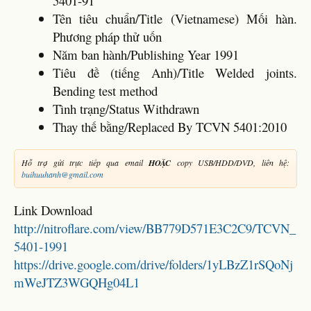
5401-91
Tên tiêu chuẩn/Title (Vietnamese) Mối hàn.
Phương pháp thử uốn
Năm ban hành/Publishing Year 1991
Tiêu đề (tiếng Anh)/Title Welded joints.
Bending test method
Tình trạng/Status Withdrawn
Thay thế bằng/Replaced By TCVN 5401:2010
Hỗ trợ gửi trực tiếp qua email
HOẶC
copy USB/HDD/DVD, liên hệ:
buihuuhanh@gmail.com
Link Download
http://nitroflare.com/view/BB779D571E3C2C9/TCVN_
5401-1991
https://drive.google.com/drive/folders/1yLBzZ1rSQoNj
mWeJTZ3WGQHg04L1