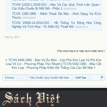
TCVN 12425-1-2018-ISO - Hàn Và Các Quá Trình Liên Quan -
Các Kiểu Chuẩn Bị Mối Nối - Phần 1
05/08/2020
TCVN 1285-1985 - Rãnh Thoát Đá Mài - Hình Dạng Và Kích
Thước
29/02/2016
TCVN 10566-14-2014-ISO - Hệ Thống Tự Động Hóa Công
Nghiệp Và Tích Hợp - Từ Điển Kỹ Thuật Mở
03/06/2016
Sep 11, 2017
(You must log in or sign up to reply here.)
<
TCVN 5406-1991 - Bảo Vệ Ăn Mòn - Lớp Phủ Kim Loại Và Phi Kim
Loại Vô Cơ - Phương Pháp Thử Nhanh
|
TCVN 5342-1991 - Máy Cắt
Kim Loại - Phương Pháp Kiểm Độ Thẳng Của Các Bề Mặt
>
Forums
...
Tiêu Chuẩn, Quy Chuẩn Việt Nam
Chế Tạo