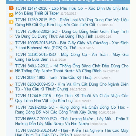
TCVN 11474-2016 - Lớp Phủ Hữu Cơ – Xác Định Độ Chịu Mài
Mòn Bằng Thiết Bị Taber
11/09/2017
TCVN 11260-2015-ISO - Phân Loại Và Ứng Dụng Các Vật Liệu
Cứng Để Cắt Gọt Kim Loại Với Các Lưỡi Cắt
15/10/2016
TCVN 7146-2-2002-ISO - Dụng Cụ Bằng Gốm Gốm Thuỷ Tinh
Và Dụng Cụ Đựng Thức Ăn Bằng Thuỷ Tinh
18/05/2016
TCVN 10095-2013-ISO - Bột Giấy Giấy Và Cáctông - Xác Định
7 Loại Biphenyl Hóa (PCB) Cụ Thể
01/11/2015
TCVN 11191-2015-ISO - Máy Công Cụ - An Toàn - Máy Gia
Công Tia Lửa Điện
17/11/2016
TCVN 8491-2-2011 - Hệ Thống Ống Bằng Chất Dẻo Dùng Cho
Hệ Thống Cấp Nước Thoát Nước Và Cống Rãnh
09/05/2016
TCVN 3092-1993 - Tarô - Yêu Cầu Kỹ Thuật
21/02/2016
TCVN 8280-2009-ISO - Kìm Và Kìm Cắt Dùng Cho Ngành Điện
Tử - Yêu Cầu Kĩ Thuật Chung
28/12/2015
TCVN 11244-5-2015 - Đặc Tính Kỹ Thuật Và Chấp Nhận Các
Quy Trình Hàn Vật Liệu Kim Loại
30/07/2016
TCVN 7191-2002-ISO - Rung Động Và Chấn Động Cơ Học -
Rung Động Đối Với Các Công Trình Xây Dựng
20/01/2016
TCVN 6663-7-2000-ISO - Chất Lượng Nước - Lấy Mẫu - Phần 7
Hướng Dẫn Lấy Mẫu Nước Và Hơi Nước
09/06/2016
TCVN 8920-3-2012-ISO - Hàn - Kiểm Tra Nghiệm Thu Các Máy
Hàn Chùm Tia Điện Tử - Phần 3
30/05/2016