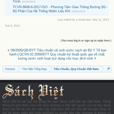
Trình
15/10/2013
TCVN 8606-8-2017-ISO - Phương Tiện Giao Thông Đường Bộ -
Bộ Phận Của Hệ Thống Nhiên Liệu Khí
15/02/2019
Last edited by a moderator:
May 11, 2014
Feb 8, 2014
(You must log in or sign up to reply here.)
<
09/2005/QĐ-BYT Tiêu chuẩn vệ sinh nước sạch do Bộ Y Tế ban
hành
|
QCVN 02:2009/BYT Quy chuẩn kỹ thuật quốc gia về chất
lượng nước sinh hoạt (sử dụng cho mục đích sinh
>
Forums
Thư Viện Tổng Hợp
Tiêu Chuẩn, Quy Chuẩn Việt Nam
Sách Việt là nơi lưu trữ thông tin sách được xuất bản tại Việt Nam. Trong
thông tin giới thiệu của mỗi sách thường có liên kết nguồn của tài liệu đang
được lưu trữ tại các thư viện của Việt Nam. Đối với liên kết Google Drive có
thể tải được miễn phí hoặc KHÔNG có quyền truy cập (thường là không có