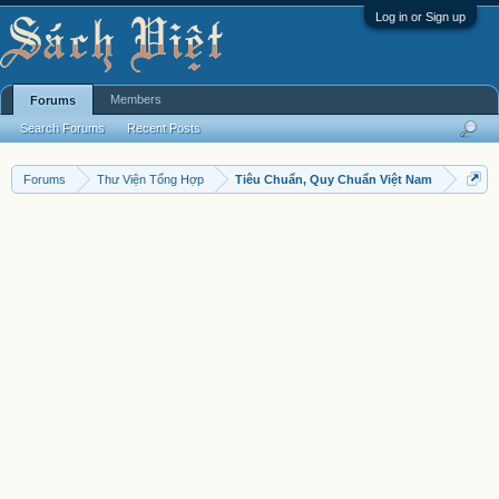
Log in or Sign up
Members
Forums
Search Forums
Recent Posts
Forums
Thư Viện Tổng Hợp
Tiêu Chuẩn, Quy Chuẩn Việt Nam