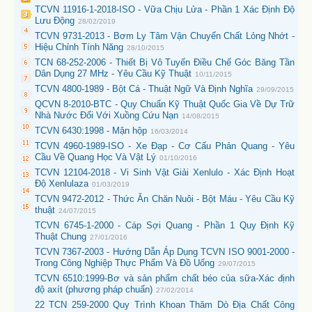
TCVN 11916-1-2018-ISO - Vữa Chịu Lửa - Phần 1 Xác Định Độ
Lưu Động
28/02/2019
TCVN 9731-2013 - Bơm Ly Tâm Vận Chuyển Chất Lỏng Nhớt -
Hiệu Chỉnh Tính Năng
28/10/2015
TCN 68-252-2006 - Thiết Bị Vô Tuyến Điều Chế Góc Băng Tần
Dân Dụng 27 MHz - Yêu Cầu Kỹ Thuật
10/11/2015
TCVN 4800-1989 - Bột Cá - Thuật Ngữ Và Định Nghĩa
29/09/2015
QCVN 8-2010-BTC - Quy Chuẩn Kỹ Thuật Quốc Gia Về Dự Trữ
Nhà Nước Đối Với Xuồng Cứu Nạn
14/08/2015
TCVN 6430:1998 - Mận hộp
16/03/2014
TCVN 4960-1989-ISO - Xe Đạp - Cơ Cấu Phản Quang - Yêu
Cầu Về Quang Học Và Vật Lý
01/10/2016
TCVN 12104-2018 - Vi Sinh Vật Giải Xenlulo - Xác Định Hoạt
Độ Xenlulaza
01/03/2019
TCVN 9472-2012 - Thức Ăn Chăn Nuôi - Bột Máu - Yêu Cầu Kỹ
thuật
24/07/2015
TCVN 6745-1-2000 - Cáp Sợi Quang - Phần 1 Quy Định Kỹ
Thuật Chung
27/01/2016
TCVN 7367-2003 - Hướng Dẫn Áp Dụng TCVN ISO 9001-2000 -
Trong Công Nghiệp Thực Phẩm Và Đồ Uống
29/07/2015
TCVN 6510:1999-Bơ và sản phẩm chất béo của sữa-Xác định
độ axít (phương pháp chuẩn)
27/02/2014
22 TCN 259-2000 Quy Trình Khoan Thăm Dò Địa Chất Công