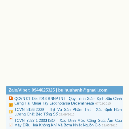
Zalo/Viber: 0944625325 | buihuuhanh@gmail.com
QCVN 01-135-2013-BNNPTNT - Quy Trình Giám Định Sâu Cánh
Cứng Hại Khoai Tây Leptinotarsa Decemlineata
07/02/2015
TCVN 8136-2009 - Thịt Và Sản Phẩm Thịt - Xác Định Hàm
Lượng Chất Béo Tổng Số
27/09/2015
TCVN 7327-1-2003-ISO - Xác Định Mức Công Suất Âm Của
Máy Điều Hoà Không Khí Và Bơm Nhiệt Nguồn Gió
21/05/2016