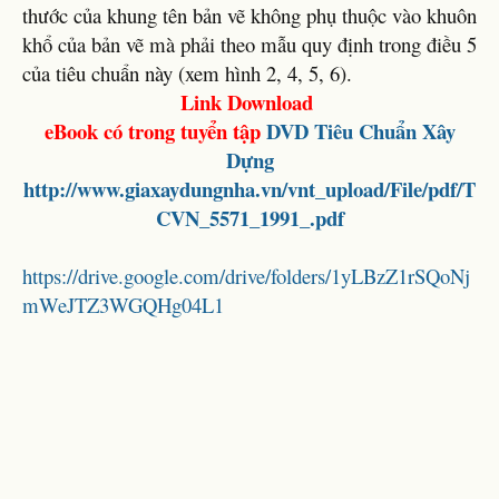
thước của khung tên bản vẽ không phụ thuộc vào khuôn
khổ của bản vẽ mà phải theo mẫu quy định trong điều 5
của tiêu chuẩn này (xem hình 2, 4, 5, 6).
Link Download
eBook có trong tuyển tập
DVD
Tiêu Chuẩn Xây
Dựng
http://www.giaxaydungnha.vn/vnt_upload/File/pdf/T
CVN_5571_1991_.pdf
https://drive.google.com/drive/folders/1yLBzZ1rSQoNj
mWeJTZ3WGQHg04L1