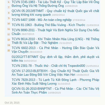
TCVN 3745-1983 - Tài Liệu Thiết Kế - Quy Tắc Lập Bản Vẽ Ống
Đường Ống Và Hệ Thống Đường Ống
10/06/2016
QCVN 05:2013/BTNMT - Quy chuẩn kỹ thuật Quốc gia về chất
lượng không khí xung quanh
16/02/2014
TCVN 6407:1998 - Mũ- An toàn công nghiệp
17/03/2014
TCVN 81-1963 - Bulông Thô Đầu Vuông - Kích Thước
21/03/2016
TCVN 8890-2011 - Thuật Ngữ Và Định Nghĩa Sử Dụng Cho Mẫu
Chuẩn
26/07/2015
TCVN 8614-2010 - Khí Thiên Nhiên Hóa Lỏng (LNG) - Hệ Thống
Thiết Bị Và Lắp Đặt - Thử Nghiệm
21/11/2015
TCVN 6602-2013 - Cà Phê Nhân - Hướng Dẫn Bảo Quản Và
Vận Chuyển
29/10/2015
01/2012/TT-BTNMT Quy định về lập, thẩm định, phê duyệt và
kiểm tra
04/02/2014
TCVN 2301-78 - Thuốc thử - Chất chỉ thị Tropeolin000
21/05/2014
QCVN 17-2013-BLĐTBXH - Quy Chuẩn Kỹ Thuật Quốc Gia Về
An Toàn Lao Động Đối Với Công Việc Hàn Hơi
15/08/2015
TCVN 7829-2013 - Tủ Lạnh Tủ Kết Đông Lạnh - Phương Pháp
Xác Định Hiệu Suất Năng Lượng
31/10/2015
QCVN 01-26-2010-BNNPTNT - Cà Phê Nhân - Các Chỉ Tiêu Vệ
Sinh An Toàn Thực Phẩm
14/09/2015
Oct 19, 2015