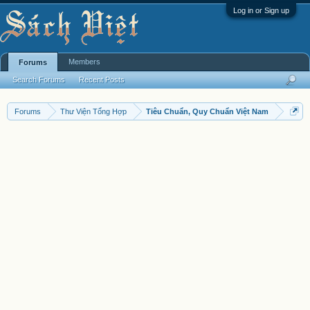
Log in or Sign up
Members
Forums
Search Forums
Recent Posts
Forums
Thư Viện Tổng Hợp
Tiêu Chuẩn, Quy Chuẩn Việt Nam