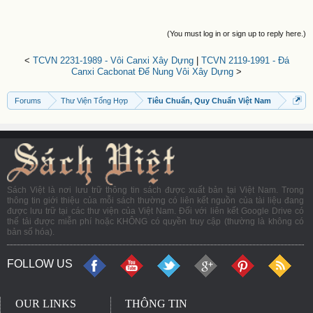
(You must log in or sign up to reply here.)
<
TCVN 2231-1989 - Vôi Canxi Xây Dựng
|
TCVN 2119-1991 - Đá
Canxi Cacbonat Để Nung Vôi Xây Dựng
>
Forums
Thư Viện Tổng Hợp
Tiêu Chuẩn, Quy Chuẩn Việt Nam
Sách Việt là nơi lưu trữ thông tin sách được xuất bản tại Việt Nam. Trong
thông tin giới thiệu của mỗi sách thường có liên kết nguồn của tài liệu đang
được lưu trữ tại các thư viện của Việt Nam. Đối với liên kết Google Drive có
thể tải được miễn phí hoặc KHÔNG có quyền truy cập (thường là không có
bản số hóa).
FOLLOW US
OUR LINKS
THÔNG TIN