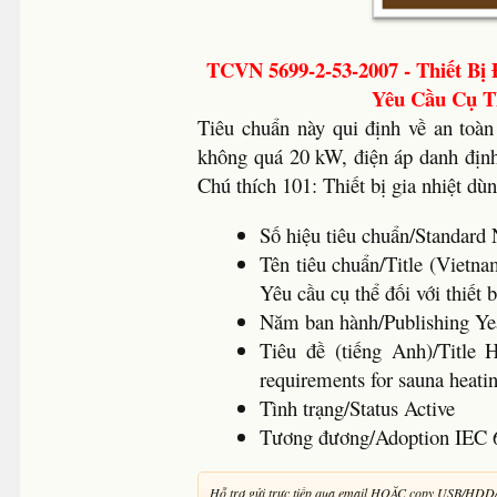
TCVN 5699-2-53-2007 - Thiết Bị 
Yêu Cầu Cụ Th
Tiêu chuẩn này qui định về an toàn
không quá 20 kW, điện áp danh định 
Chú thích 101: Thiết bị gia nhiệt dùn
Số hiệu tiêu chuẩn/Standa
Tên tiêu chuẩn/Title (Vietna
Yêu cầu cụ thể đối với thiết 
Năm ban hành/Publishing 
Tiêu đề (tiếng Anh)/Title Ho
requirements for sauna heati
Tình trạng/Status Active
Tương đương/Adoption IEC 
Hỗ trợ gửi trực tiếp qua email HOẶC copy USB/HDD