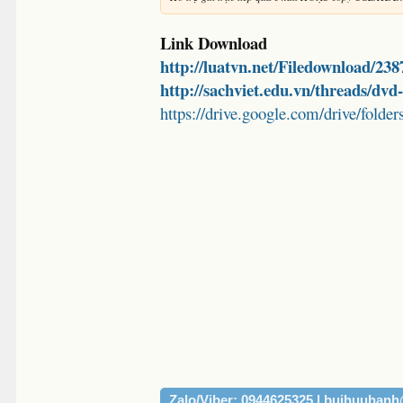
Link Download
http://luatvn.net/Filedownload/23
http://sachviet.edu.vn/threads/dv
https://drive.google.com/drive/
Zalo/Viber: 0944625325 | buihuuhan