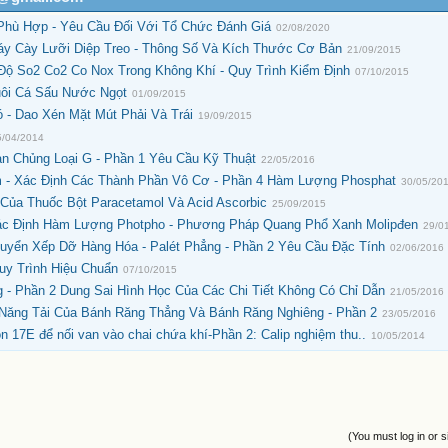
Phù Hợp - Yêu Cầu Đối Với Tổ Chức Đánh Giá
02/08/2020
áy Cày Lưỡi Diệp Treo - Thông Số Và Kích Thước Cơ Bản
21/09/2015
Độ So2 Co2 Co Nox Trong Không Khí - Quy Trình Kiểm Định
07/10/2015
uôi Cá Sấu Nước Ngọt
01/09/2015
 - Dao Xén Mặt Mút Phải Và Trái
19/09/2015
5/04/2014
n Chủng Loại G - Phần 1 Yêu Cầu Kỹ Thuật
22/05/2016
 - Xác Định Các Thành Phần Vô Cơ - Phần 4 Hàm Lượng Phosphat
30/05/20
 Của Thuốc Bột Paracetamol Và Acid Ascorbic
25/09/2015
ác Định Hàm Lượng Photpho - Phương Pháp Quang Phổ Xanh Molipđen
29/0
uyển Xếp Dỡ Hàng Hóa - Palét Phẳng - Phần 2 Yêu Cầu Đặc Tính
02/06/2016
uy Trình Hiệu Chuẩn
07/10/2015
 - Phần 2 Dung Sai Hình Học Của Các Chi Tiết Không Có Chỉ Dẫn
21/05/2016
 Năng Tải Của Bánh Răng Thẳng Và Bánh Răng Nghiêng - Phần 2
23/05/2016
 17E để nối van vào chai chứa khí-Phần 2: Calip nghiệm thu..
10/05/2014
(You must log in or s