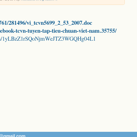
8761/281496/vi_tcvn5699_2_53_2007.doc
d-ebook-tcvn-tuyen-tap-tieu-chuan-viet-nam.35755/
folders/1yLBzZ1rSQoNjmWeJTZ3WGQHg04L1
h@gmail.com