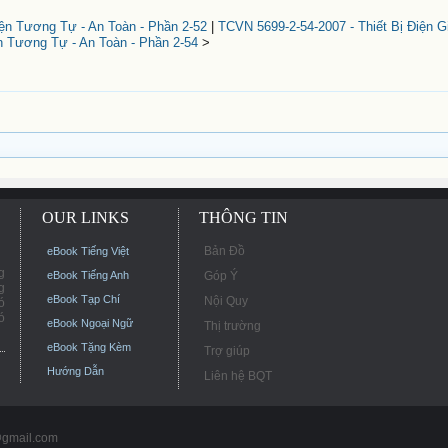
iện Tương Tự - An Toàn - Phần 2-52
|
TCVN 5699-2-54-2007 - Thiết Bị Điện 
ện Tương Tự - An Toàn - Phần 2-54
>
OUR LINKS
THÔNG TIN
Bản Đồ
eBook Tiếng Việt
g
eBook Tiếng Anh
Góp Ý
g
eBook Tạp Chí
Nội Quy
ó
ó
eBook Ngoại Ngữ
Thị trường
eBook Tặng Kèm
Trợ giúp
Hướng Dẫn
Liên hệ BQT
@gmail.com