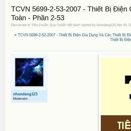
TCVN 5699-2-53-2007 - Thiết Bị Điện
Toàn - Phần 2-53
Discussion in '
Tiêu Chuẩn, Quy Chuẩn Việt Nam
' started by
nhandang123
,
Apr 20, 2
<
TCVN 5699-2-52-2007 - Thiết Bị Điện Gia Dụng Và Các Thiết Bị Đ
Thiết Bị Đi
nhandang123
Moderator