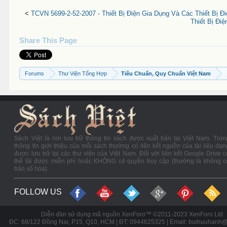
<
TCVN 5699-2-52-2007 - Thiết Bị Điện Gia Dụng Và Các Thiết Bị Đ
Thiết Bị Đi
Share This Page
Forums
Thư Viện Tổng Hợp
Tiêu Chuẩn, Quy Chuẩn Việt Nam
Sách Việt là nơi lưu trữ thông tin sách được xuất bản tại Việt Nam. Tron
thông tin giới thiệu của mỗi sách thường có liên kết nguồn của tài liệu đan
được lưu trữ tại các thư viện của Việt Nam. Đối với liên kết Google Drive c
thể tải được miễn phí hoặc KHÔNG có quyền truy cập (thường là không c
bản số hóa).
FOLLOW US
Diễn đàn sử dụng mã nguồn XenForo™ ©2011-2023 XenForo Ltd.
ĐC: 68/122 Đồng Nai, P15, Q10, HCM | ĐT: 0944625325 | Email: buihuuhanh