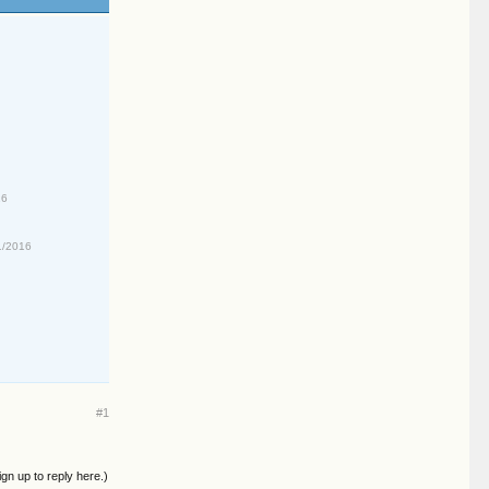
16
1/2016
#1
ign up to reply here.)