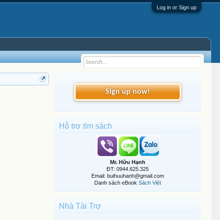
Log in or Sign up
Sign up now!
Hỗ trợ tìm sách
Mr. Hữu Hạnh
ĐT: 0944.625.325
Email: buihuuhanh@gmail.com
Danh sách eBook
Sách Việt
Nhà Tài Trợ