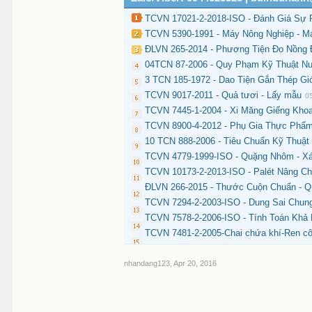
TCVN 17021-2-2018-ISO - Đánh Giá Sự 
TCVN 5390-1991 - Máy Nông Nghiệp - M
ĐLVN 265-2014 - Phương Tiện Đo Nồng 
04TCN 87-2006 - Quy Phạm Kỹ Thuật N
3 TCN 185-1972 - Dao Tiện Gắn Thép Gió
TCVN 9017-2011 - Quả tươi - Lấy mẫu
0
TCVN 7445-1-2004 - Xi Măng Giếng Khoa
TCVN 8900-4-2012 - Phụ Gia Thực Phẩm
10 TCN 888-2006 - Tiêu Chuẩn Kỹ Thuật
TCVN 4779-1999-ISO - Quặng Nhôm - X
TCVN 10173-2-2013-ISO - Palét Nâng Ch
ĐLVN 266-2015 - Thước Cuộn Chuẩn - Q
TCVN 7294-2-2003-ISO - Dung Sai Chung
TCVN 7578-2-2006-ISO - Tính Toán Khả
TCVN 7481-2-2005-Chai chứa khí-Ren côn
nhandang123
,
Apr 20, 2016