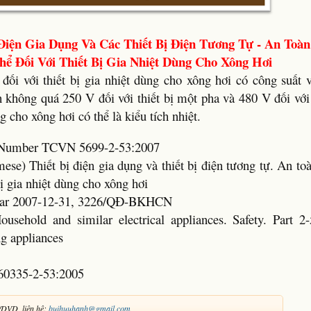
Điện Gia Dụng Và Các Thiết Bị Điện Tương Tự - An Toàn
ể Đối Với Thiết Bị Gia Nhiệt Dùng Cho Xông Hơi
 đối với thiết bị gia nhiệt dùng cho xông hơi có công suất 
không quá 250 V đối với thiết bị một pha và 480 V đối với 
g cho xông hơi có thể là kiểu tích nhiệt.
rd Number TCVN 5699-2-53:2007
mese) Thiết bị điện gia dụng và thiết bị điện tương tự. An to
bị gia nhiệt dùng cho xông hơi
Year 2007-12-31, 3226/QĐ-BKHCN
usehold and similar electrical appliances. Safety. Part 2-
ng appliances
60335-2-53:2005
/DVD, liên hệ:
buihuuhanh@gmail.com