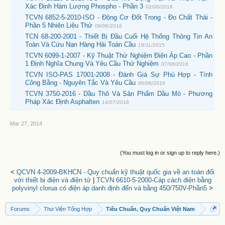
Xác Định Hàm Lượng Phospho - Phần 3
02/06/2016
TCVN 6852-5-2010-ISO - Động Cơ Đốt Trong - Đo Chất Thải -
Phần 5 Nhiên Liệu Thử
09/06/2016
TCN 68-200-2001 - Thiết Bị Đầu Cuối Hệ Thống Thông Tin An
Toàn Và Cứu Nạn Hàng Hải Toàn Cầu
19/11/2015
TCVN 6099-1-2007 - Kỹ Thuật Thử Nghiệm Điện Áp Cao - Phần
1 Định Nghĩa Chung Và Yêu Cầu Thử Nghiệm
07/06/2016
TCVN ISO-PAS 17001-2008 - Đánh Giá Sự Phù Hợp - Tính
Công Bằng - Nguyên Tắc Và Yêu Cầu
06/06/2016
TCVN 3750-2016 - Dầu Thô Và Sản Phẩm Dầu Mỏ - Phương
Pháp Xác Định Asphalten
14/07/2018
Mar 27, 2014
(You must log in or sign up to reply here.)
<
QCVN 4-2009-BKHCN - Quy chuẩn kỹ thuật quốc gia về an toàn đối
với thiết bị điện và điện tử
|
TCVN 6610-5-2000-Cáp cách điện bằng
polyvinyl clorua có điện áp danh định đến và bằng 450/750V-Phần5
>
Forums
Thư Viện Tổng Hợp
Tiêu Chuẩn, Quy Chuẩn Việt Nam