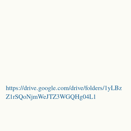
https://drive.google.com/drive/folders/1yLBz
Z1rSQoNjmWeJTZ3WGQHg04L1