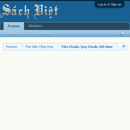
Log in or Sign up
Members
Forums
Search Forums
Recent Posts
Forums
Thư Viện Tổng Hợp
Tiêu Chuẩn, Quy Chuẩn Việt Nam