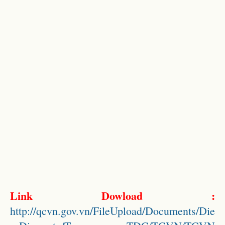
Link Dowload :
http://qcvn.gov.vn/FileUpload/Documents/Die