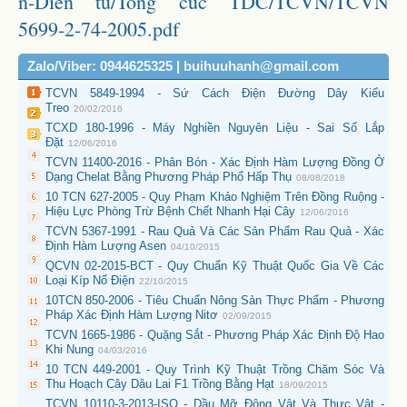
n-Dien tu/Tong cuc TDC/TCVN/TCVN
5699-2-74-2005.pdf
Zalo/Viber: 0944625325 | buihuuhanh@gmail.com
TCVN 5849-1994 - Sứ Cách Điện Đường Dây Kiểu
Treo
20/02/2016
TCXD 180-1996 - Máy Nghiền Nguyên Liệu - Sai Số Lắp
Đặt
12/06/2016
TCVN 11400-2016 - Phân Bón - Xác Định Hàm Lượng Đồng Ở
Dạng Chelat Bằng Phương Pháp Phổ Hấp Thụ
08/08/2018
10 TCN 627-2005 - Quy Phạm Khảo Nghiệm Trên Đồng Ruộng -
Hiệu Lực Phòng Trừ Bệnh Chết Nhanh Hại Cây
12/06/2016
TCVN 5367-1991 - Rau Quả Và Các Sản Phẩm Rau Quả - Xác
Định Hàm Lượng Asen
04/10/2015
QCVN 02-2015-BCT - Quy Chuẩn Kỹ Thuật Quốc Gia Về Các
Loại Kíp Nổ Điện
22/10/2015
10TCN 850-2006 - Tiêu Chuẩn Nông Sản Thực Phẩm - Phương
Pháp Xác Định Hàm Lượng Nitơ
02/09/2015
TCVN 1665-1986 - Quặng Sắt - Phương Pháp Xác Định Độ Hao
Khi Nung
04/03/2016
10 TCN 449-2001 - Quy Trình Kỹ Thuật Trồng Chăm Sóc Và
Thu Hoạch Cây Dâu Lai F1 Trồng Bằng Hạt
18/09/2015
TCVN 10110-3-2013-ISO - Dầu Mỡ Động Vật Và Thực Vật -