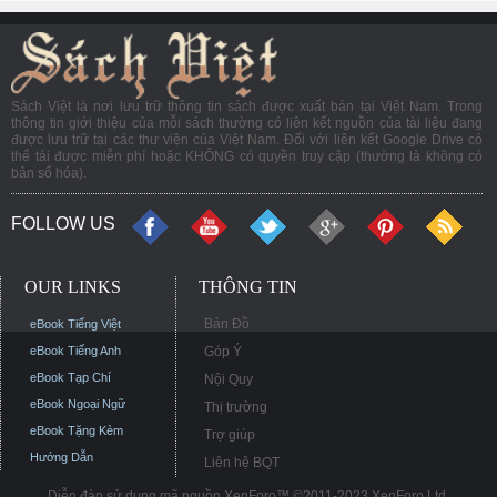
Sách Việt là nơi lưu trữ thông tin sách được xuất bản tại Việt Nam. Trong
thông tin giới thiệu của mỗi sách thường có liên kết nguồn của tài liệu đang
được lưu trữ tại các thư viện của Việt Nam. Đối với liên kết Google Drive có
thể tải được miễn phí hoặc KHÔNG có quyền truy cập (thường là không có
bản số hóa).
FOLLOW US
OUR LINKS
THÔNG TIN
Bản Đồ
eBook Tiếng Việt
eBook Tiếng Anh
Góp Ý
eBook Tạp Chí
Nội Quy
eBook Ngoại Ngữ
Thị trường
eBook Tặng Kèm
Trợ giúp
Hướng Dẫn
Liên hệ BQT
Diễn đàn sử dụng mã nguồn XenForo™ ©2011-2023 XenForo Ltd.