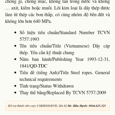
chống gỉ, chống mục, không tan trong nước và không
… axit, kiềm hoặc muối. Lõi kim loại là dây thép được
làm từ thép các bon thấp, có cùng nhóm độ bền đứt và
không lớn hơn 640 MPa.
Số hiệu tiêu chuẩn/Standard Number TCVN
5757:1993
Tên tiêu chuẩn/Title (Vietnamese) Dây cáp
thép. Yêu cầu kỹ thuật chung
Năm ban hành/Publishing Year 1993-12-31,
1841/QĐ-TĐC
Tiêu đề (tiếng Anh)/Title Steel ropes. General
technical requirements
Tình trạng/Status Withdrawn
Thay thế bằng/Replaced By TCVN 5757:2009
Hỗ trợ thành viên copy USB/HDD/DVD, liên hệ
Mr. Hữu Hạnh: 0944.625.325