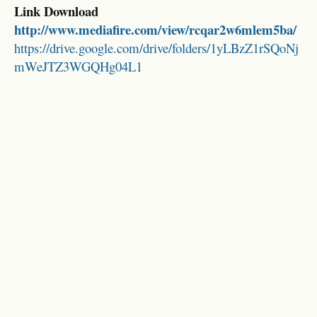
Link Download
http://www.mediafire.com/view/rcqar2w6mlem5ba/
https://drive.google.com/drive/folders/1yLBzZ1rSQoNj
mWeJTZ3WGQHg04L1