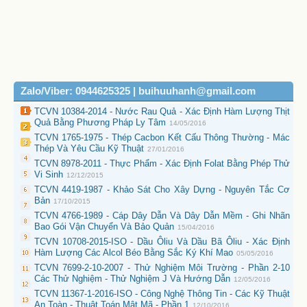
Zalo/Viber: 0944625325 | buihuuhanh@gmail.com
TCVN 10384-2014 - Nước Rau Quả - Xác Định Hàm Lượng Thịt
Quả Bằng Phương Pháp Ly Tâm
14/05/2016
TCVN 1765-1975 - Thép Cacbon Kết Cấu Thông Thường - Mác
Thép Và Yêu Cầu Kỹ Thuật
27/01/2016
TCVN 8978-2011 - Thực Phẩm - Xác Định Folat Bằng Phép Thử
Vi Sinh
12/12/2015
TCVN 4419-1987 - Khảo Sát Cho Xây Dựng - Nguyên Tắc Cơ
Bản
17/10/2015
TCVN 4766-1989 - Cáp Dây Dẫn Và Dây Dẫn Mềm - Ghi Nhãn
Bao Gói Vận Chuyển Và Bảo Quản
15/04/2016
TCVN 10708-2015-ISO - Dầu Ôliu Và Dầu Bã Ôliu - Xác Định
Hàm Lượng Các Alcol Béo Bằng Sắc Ký Khí Mao
05/05/2016
TCVN 7699-2-10-2007 - Thử Nghiệm Môi Trường - Phần 2-10
Các Thử Nghiệm - Thử Nghiệm J Và Hướng Dẫn
12/05/2016
TCVN 11367-1-2016-ISO - Công Nghệ Thông Tin - Các Kỹ Thuật
An Toàn - Thuật Toán Mật Mã - Phần 1
12/10/2016