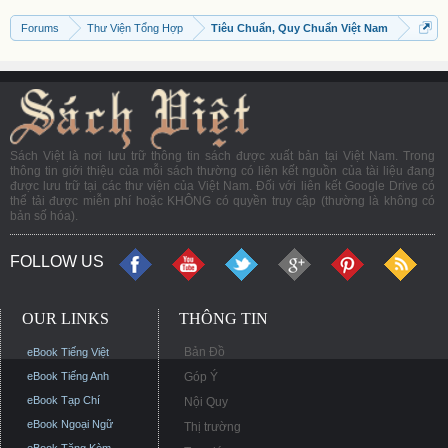
Forums
Thư Viện Tổng Hợp
Tiêu Chuẩn, Quy Chuẩn Việt Nam
Sách Việt là nơi lưu trữ thông tin sách được xuất bản tại Việt Nam. Trong
thông tin giới thiệu của mỗi sách thường có liên kết nguồn của tài liệu đang
được lưu trữ tại các thư viện của Việt Nam. Đối với liên kết Google Drive có
thể tải được miễn phí hoặc KHÔNG có quyền truy cập (thường là không có
bản số hóa).
FOLLOW US
OUR LINKS
THÔNG TIN
Bản Đồ
eBook Tiếng Việt
eBook Tiếng Anh
Góp Ý
eBook Tạp Chí
Nội Quy
eBook Ngoại Ngữ
Thị trường
eBook Tặng Kèm