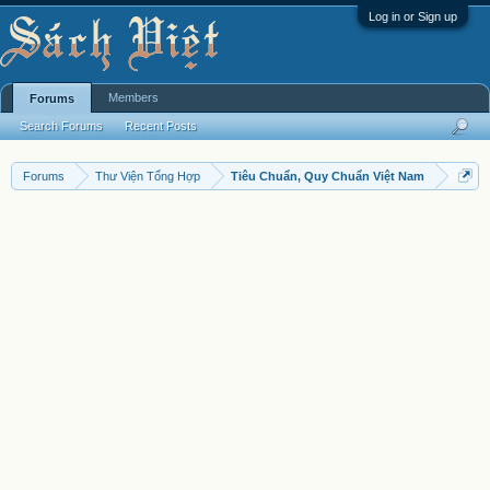
Log in or Sign up
Members
Forums
Search Forums
Recent Posts
Forums
Thư Viện Tổng Hợp
Tiêu Chuẩn, Quy Chuẩn Việt Nam