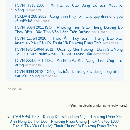
TCVN 4315-2007 - Xỉ Hạt Lò Cao Dùng Để Sản Xuất Xi
Măng
20/10/2015
TCXDVN 285-2002 - Công trình thuỷ lợi - Các quy định chủ yếu
về thiết kế
03/04/2014
TCVN 9054-2011-ISO - Phương Tiện Giao Thông Đường Bộ
Chạy Điện - Đặc Tính Vận Hành Trên Đường
08/12/2015
TCVN 11754-2016 - Thức Ăn Thủy Sản - Trứng Bào Xác
Artemia - Yêu Cầu Kỹ Thuật Và Phương Pháp Thử
14/07/2018
TCVN ISO 14044-2011 - Quản Lý Môi Trường - Đánh Giá Vòng
Đời Của Sản Phẩm - Yêu Cầu Và Hướng Dẫn
04/06/2016
TCVN 22300-2018-ISO - An Ninh Và Khả Năng Thích Ứng - Từ
Vựng
02/08/2020
TCVN 9398-2012 - Công tác trắc địa trong xây dưng công trình -
Yêu cầu chung
29/03/2014
Feb 20, 2016
(You must log in or sign up to reply here.)
<
TCVN 5754-1993 - Không Khí Vùng Làm Việc - Phương Pháp Xác
Định Nồng Độ Hơi Độc - Phương Pháp Chung
|
TCVN 5766-1993 -
Dao Y Tế - Yêu Cầu Kỹ Thuật Chung Và Phương Pháp Thử
>