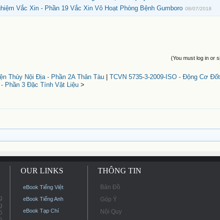
ghiệm Vắc Xin - Phần 19 Vắc Xin Vô Hoạt Phòng Bệnh Gumboro
08/07/2018
(You must log in or s
n Thủy Nội Địa - Phần 2A Thân Tàu
|
TCVN 5735-3-2009-ISO - Động Cơ Đốt
- Phần 3 Đặc Tính Vật Liệu
>
OUR LINKS
THÔNG TIN
Bản Đồ
eBook Tiếng Việt
g
eBook Tiếng Anh
Góp Ý
g
eBook Tạp Chí
Nội Quy
ó
ó