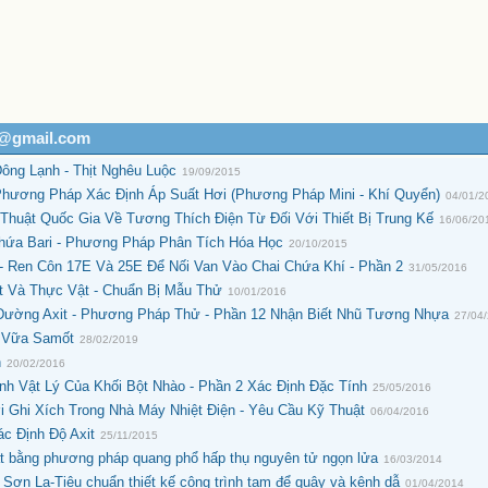
h@gmail.com
ông Lạnh - Thịt Nghêu Luộc
19/09/2015
hương Pháp Xác Định Áp Suất Hơi (Phương Pháp Mini - Khí Quyển)
04/01/2
huật Quốc Gia Về Tương Thích Điện Từ Đối Với Thiết Bị Trung Kế
16/06/20
hứa Bari - Phương Pháp Phân Tích Hóa Học
20/10/2015
- Ren Côn 17E Và 25E Để Nối Van Vào Chai Chứa Khí - Phần 2
31/05/2016
 Và Thực Vật - Chuẩn Bị Mẫu Thử
10/01/2016
ường Axit - Phương Pháp Thử - Phần 12 Nhận Biết Nhũ Tương Nhựa
27/04
- Vữa Samốt
28/02/2019
h
20/02/2016
nh Vật Lý Của Khối Bột Nhào - Phần 2 Xác Định Đặc Tính
25/05/2016
 Ghi Xích Trong Nhà Máy Nhiệt Điện - Yêu Cầu Kỹ Thuật
06/04/2016
c Định Độ Axit
25/11/2015
 bằng phương pháp quang phổ hấp thụ nguyên tử ngọn lửa
16/03/2014
Sơn La-Tiêu chuẩn thiết kế công trình tạm để quây và kênh dẫ
01/04/2014