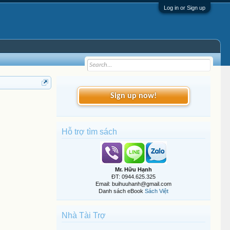
Log in or Sign up
Sign up now!
Hỗ trợ tìm sách
Mr. Hữu Hạnh
ĐT: 0944.625.325
Email: buihuuhanh@gmail.com
Danh sách eBook
Sách Việt
Nhà Tài Trợ