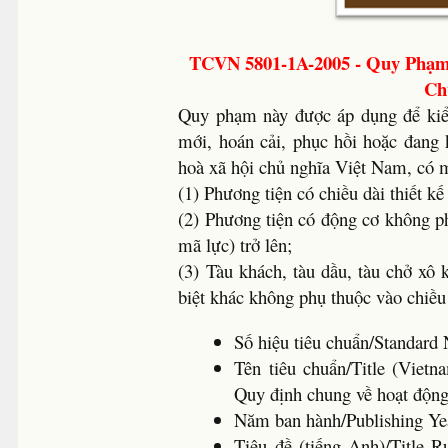
TCVN 5801-1A-2005 - Quy Phạm
Ch
Quy phạm này được áp dụng để kiểm 
mới, hoán cải, phục hồi hoặc đang 
hoà xã hội chủ nghĩa Việt Nam, có m
(1) Phương tiện có chiều dài thiết kế
(2) Phương tiện có động cơ không ph
mã lực) trở lên;
(3) Tàu khách, tàu dầu, tàu chở xô
biệt khác không phụ thuộc vào chiều 
Số hiệu tiêu chuẩn/Standa
Tên tiêu chuẩn/Title (Viet
Quy định chung về hoạt động
Năm ban hành/Publishing 
Tiêu đề (tiếng Anh)/Title Ru