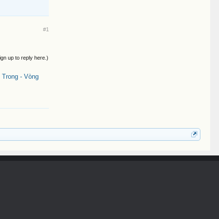
#1
ign up to reply here.)
 Trong - Vòng