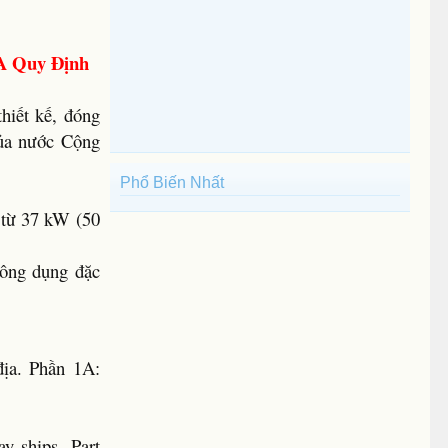
A Quy Định
hiết kế, đóng
của nước Cộng
Phổ Biến Nhất
h từ 37 kW (50
công dụng đặc
địa. Phần 1A:
ay ships. Part