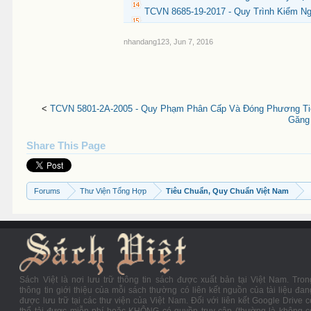
TCVN 8685-19-2017 - Quy Trình Kiểm N
nhandang123
,
Jun 7, 2016
<
TCVN 5801-2A-2005 - Quy Phạm Phân Cấp Và Đóng Phương Tiệ
Găng 
Share This Page
Forums
Thư Viện Tổng Hợp
Tiêu Chuẩn, Quy Chuẩn Việt Nam
Sách Việt là nơi lưu trữ thông tin sách được xuất bản tại Việt Nam. Tron
thông tin giới thiệu của mỗi sách thường có liên kết nguồn của tài liệu đan
được lưu trữ tại các thư viện của Việt Nam. Đối với liên kết Google Drive c
thể tải được miễn phí hoặc KHÔNG có quyền truy cập (thường là không c