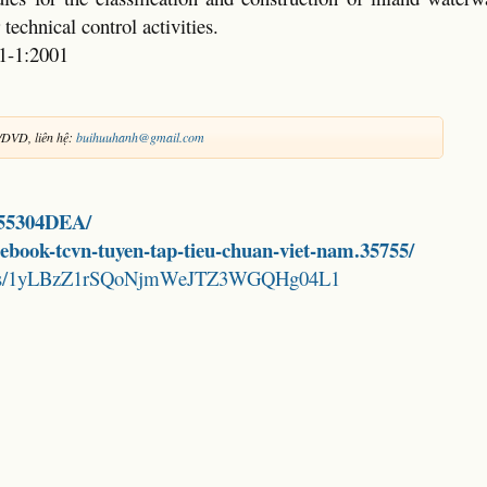
technical control activities.
1-1:2001
/DVD, liên hệ:
buihuuhanh@gmail.com
9855304DEA/
d-ebook-tcvn-tuyen-tap-tieu-chuan-viet-nam.35755/
folders/1yLBzZ1rSQoNjmWeJTZ3WGQHg04L1