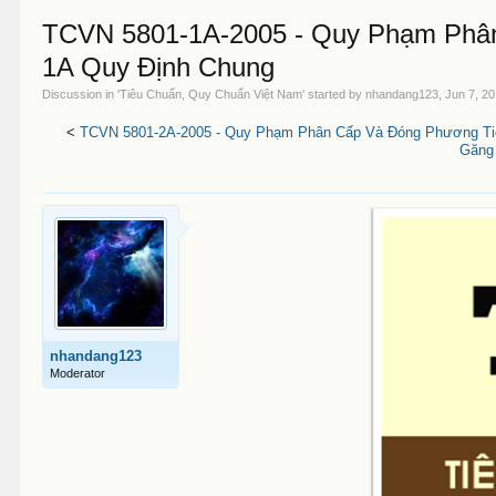
TCVN 5801-1A-2005 - Quy Phạm Phân
1A Quy Định Chung
Discussion in '
Tiêu Chuẩn, Quy Chuẩn Việt Nam
' started by
nhandang123
,
Jun 7, 2
<
TCVN 5801-2A-2005 - Quy Phạm Phân Cấp Và Đóng Phương Tiệ
Găng 
nhandang123
Moderator