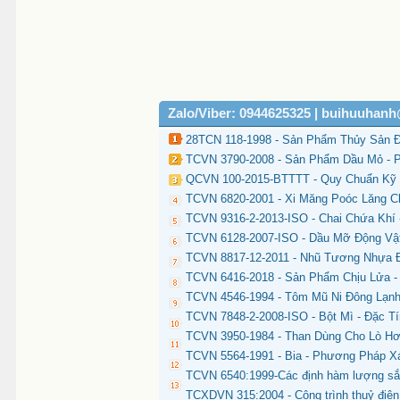
Zalo/Viber: 0944625325 | buihuuhan
28TCN 118-1998 - Sản Phẩm Thủy Sản Đ
TCVN 3790-2008 - Sản Phẩm Dầu Mỏ - P
QCVN 100-2015-BTTTT - Quy Chuẩn Kỹ T
TCVN 6820-2001 - Xi Măng Poóc Lăng C
TCVN 9316-2-2013-ISO - Chai Chứa Khí 
TCVN 6128-2007-ISO - Dầu Mỡ Động Vật
TCVN 8817-12-2011 - Nhũ Tương Nhựa Đ
TCVN 6416-2018 - Sản Phẩm Chịu Lửa 
TCVN 4546-1994 - Tôm Mũ Ni Đông Lạn
TCVN 7848-2-2008-ISO - Bột Mì - Đặc Tí
TCVN 3950-1984 - Than Dùng Cho Lò Hơi
TCVN 5564-1991 - Bia - Phương Pháp Xá
TCVN 6540:1999-Các định hàm lượng sắt
TCXDVN 315:2004 - Công trình thuỷ điện 