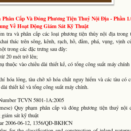
 Phân Cấp Và Đóng Phương Tiện Thuỷ Nội Địa - Phần 1
ung Về Hoạt Động Giám Sát Kỹ Thuật
tra và phân cấp các loại phương tiện thủy nội địa trong t
khai thác trên sông, kênh, rạch, hồ, đầm, phá, vụng, vịnh 
ột trong các đặc trưng sau đây:
 từ 20 mét trở lên;
ụ thuộc vào chiều dài thiết kế, có tổng công suất máy chín
 khí hóa lỏng, tàu chở xô hóa chất nguy hiểm và các tàu có 
dài thiết kế và tổng công suất máy chính.
rd Number TCVN 5801-1A:2005
namese) Quy phạm phân cấp và đóng phương tiện thuỷ nội 
 giám sát kỹ thuật
Year 2006-06-12, 1356/QĐ-BKHCN
les for the classification and construction of inland waterw