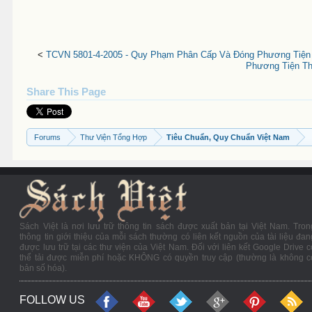
<
TCVN 5801-4-2005 - Quy Phạm Phân Cấp Và Đóng Phương Tiện Th
Phương Tiện Th
Share This Page
Forums
Thư Viện Tổng Hợp
Tiêu Chuẩn, Quy Chuẩn Việt Nam
Sách Việt là nơi lưu trữ thông tin sách được xuất bản tại Việt Nam. Tron
thông tin giới thiệu của mỗi sách thường có liên kết nguồn của tài liệu đan
được lưu trữ tại các thư viện của Việt Nam. Đối với liên kết Google Drive c
thể tải được miễn phí hoặc KHÔNG có quyền truy cập (thường là không c
bản số hóa).
FOLLOW US