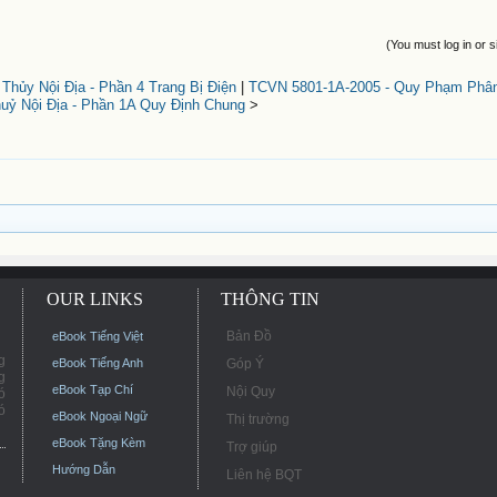
(You must log in or s
ủy Nội Địa - Phần 4 Trang Bị Điện
|
TCVN 5801-1A-2005 - Quy Phạm Phâ
uỷ Nội Địa - Phần 1A Quy Định Chung
>
OUR LINKS
THÔNG TIN
Bản Đồ
eBook Tiếng Việt
g
eBook Tiếng Anh
Góp Ý
g
eBook Tạp Chí
Nội Quy
ó
ó
eBook Ngoại Ngữ
Thị trường
eBook Tặng Kèm
Trợ giúp
Hướng Dẫn
Liên hệ BQT