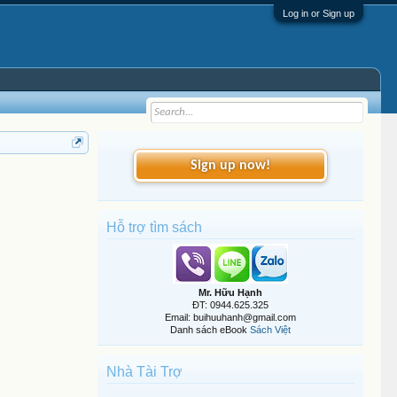
Log in or Sign up
Sign up now!
Hỗ trợ tìm sách
Mr. Hữu Hạnh
ĐT: 0944.625.325
Email: buihuuhanh@gmail.com
Danh sách eBook
Sách Việt
Nhà Tài Trợ