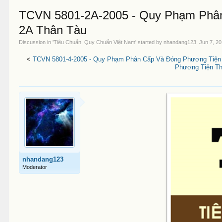
TCVN 5801-2A-2005 - Quy Phạm Phân
2A Thân Tàu
Discussion in '
Tiêu Chuẩn, Quy Chuẩn Việt Nam
' started by
nhandang123
,
Jun 7, 2
<
TCVN 5801-4-2005 - Quy Phạm Phân Cấp Và Đóng Phương Tiện Th
Phương Tiện Th
nhandang123
Moderator