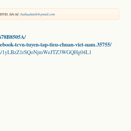
/DVD, liên hệ:
buihuuhanh@gmail.com
D678B8505A/
d-ebook-tcvn-tuyen-tap-tieu-chuan-viet-nam.35755/
folders/1yLBzZ1rSQoNjmWeJTZ3WGQHg04L1