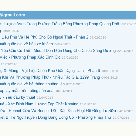
h@gmail.com
àm Lượng Asen Trong Đường Trắng Bằng Phương Pháp Quang Phổ
23/12/201
g
29/05/2016
t Liệu Phủ Và Hệ Phủ Cho Gỗ Ngoại Thất - Phần 2
27/02/2019
ật quốc gia về bến xe khách
24/02/2014
2 Yêu Cầu Cụ Thể - Mục 3 Đèn Điện Dùng Cho Chiếu Sáng Đường
22/04/2016
Việc - Phương Pháp Xác Định Clo
12/01/2016
24/03/2016
 Xi Măng - Vật Liệu Chèn Khe Giãn Dạng Tấm - Phần 6
10/08/2018
 Khí Và Phương Pháp Thử - Nhiều Tác Giả, 1299 Trang
04/03/2015
ật quốc gia về hệ thông chuông lặn
07/04/2014
p lấy mẫu trên ruộng sản xuất
06/04/2014
i - Yêu cầu kỹ thuật
06/04/2014
uả - Xác Định Hàm Lượng Tạp Chất Khoáng
14/01/2016
a - Rennet Cừu Và Rennet Dê - Xác Định Hoạt Độ Đông Tụ Sữa
04/11/2015
hiết Bị Tẽ Ngô Truyền Động Bằng Động Cơ - Phương Pháp Thử
30/07/2015