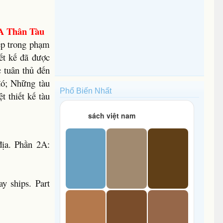
A Thân Tàu
ép trong phạm
ết kế đã được
 tuân thủ đến
đó; Những tàu
Phổ Biến Nhất
 thiết kế tàu
sách việt nam
địa. Phần 2A:
ay ships. Part