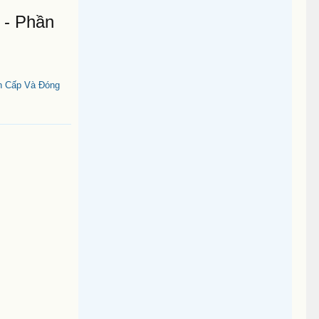
 - Phần
n Cấp Và Đóng