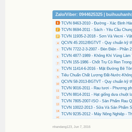
Zalo/Viber: 0944625325 | buihuuhan
TCVN 8463-2010 - Đường - Xác Định H
TCVN 8694-2011 - Sách - Yêu Cầu Chun
TCVN 11935-2-2018 - Sơn Và Vecni - Vậ
QCVN 45:2012/BGTVT - Quy chuẩn kỹ thu
TCVN 7722-2-3-2007 - Đèn Điện - Phần 
TCVN 4877-1989 - Không Khí Vùng Làm 
TCVN 155-1986 - Chốt Trụ Có Ren Trong
TCVN 11414-6-2016 - Mặt Đường Bê Tông
Tiêu Chuẩn Chất Lượng Đất-Nước-Không
QCVN 58-2013-BGTVT - Quy chuẩn kỹ thu
TCVN 9016-2011 - Rau tươi - Phương phá
TCVN 8814-2011 - Hạt giống dưa chuột la
TCVN 7805-2007-ISO - Sản Phẩm Rau Q
TCVN 10022-2013 - Sữa Và Sản Phẩm Sữ
TCVN 9235-2012 - Máy Nông Nghiệp - T
nhandang123
,
Jun 7, 2016