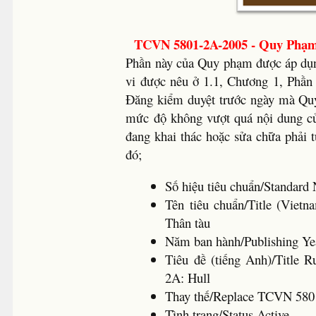
TCVN 5801-2A-2005 - Quy Phạm
Phần này của Quy phạm được áp dụng
vi được nêu ở 1.1, Chương 1, Phần
Đăng kiểm duyệt trước ngày mà Quy
mức độ không vượt quá nội dung củ
đang khai thác hoặc sửa chữa phải 
đó;
Số hiệu tiêu chuẩn/Standa
Tên tiêu chuẩn/Title (Viet
Thân tàu
Năm ban hành/Publishing 
Tiêu đề (tiếng Anh)/Title Ru
2A: Hull
Thay thế/Replace TCVN 580
Tình trạng/Status Active