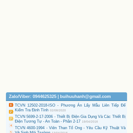
Zalo/Viber: 0944625325 | buihuuhanh@gmail.com
TCVN 12502-2018-ISO - Phương Án Lấy Mẫu Liên Tiếp Để
Kiểm Tra Định Tính
02/08/2020
TCVN 5699-2-17-2006 - Thiết Bị Điện Gia Dụng Và Các Thiết Bị
Điện Tương Tự - An Toàn - Phần 2-17
19/04/2016
TCVN 4600-1994 - Viên Than Tổ Ong - Yêu Cầu Kỹ Thuật Và
Vệ Sinh Môi Trường
13/04/2016