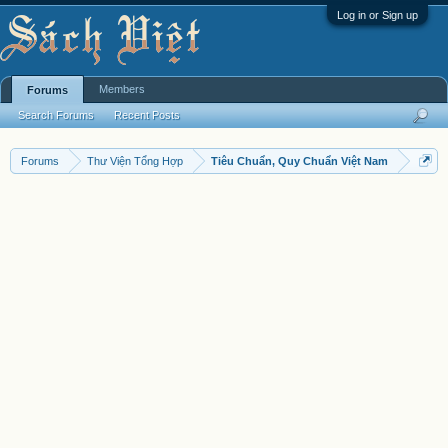
Log in or Sign up
Members
Forums
Search Forums
Recent Posts
Forums
Thư Viện Tổng Hợp
Tiêu Chuẩn, Quy Chuẩn Việt Nam