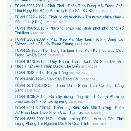
TCVN 8965-2011 - Chất Thải - Phân Tích Dung Môi Trong Chất
Thải Nguy Hại Bằng Phương Pháp Sắc Ký Khí
16/12/2015
TCVN 6379 - 1998: Thiết bị chữa cháy - Trụ nước chữa cháy -
Yêu cầu kỹ thuật.
21/02/2014
TCVN 8563-2010 - Phương pháp xác định phốt pho tổng số
Fertilizer
24/05/2014
TCVN 2562-2009 - Máy Kéo Và Máy Liên Hợp - Động Cơ
Điêzen - Yêu Cầu Kỹ Thuật Chung
29/12/2015
TCVN 15-1985 - Hệ Thống Tài Liệu Thiết Kế - Ký Hiệu Quy Ước
Trong Sơ Đồ Động
23/03/2016
TCVN 9773-2013 - Quy Phạm Thực Hành Vệ Sinh Đối Với
Thực Phẩm Axit Thấp Được Chế Biến
28/07/2015
TCVN 7043-2013 - Rượu Trắng
28/07/2015
TCVN 4340-1994 - Ván Sàn Bằng Gỗ
10/04/2016
TCVN 251-2018-ISO - Than Đá - Phân Tích Cỡ Hạt Bằng
Sàng
02/08/2020
TCVN 8735-2012 - Đá xây dựng công trình thủy lợi Phương
pháp xác đinh khối lượng riêng
03/05/2014
TCVN 7921-3-7-2014 - Phân Loại Điều Kiện Môi Trường - Phần
3-7 Phân Loại Theo Nhóm Các Tham Số
11/05/2016
TCVN 6858-2001-ISO - Chất Lượng Đất - Hướng Dẫn Thử
Trong Phòng Thí Nghiệm Đối Với Quá Trình
24/01/2016