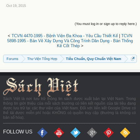
Oct 19, 2015
(You must log in or sign up to reply here.)
<
TCVN 4470-1995 - Bệnh Viện Đa Khoa - Yêu Cầu Thiết Kế
|
TCVN
5898-1995 - Bản Vẽ Xây Dựng Và Công Trình Dân Dụng - Bản Thống
Kê Cốt Thép
>
Forums
Thư Viện Tổng Hợp
Tiêu Chuẩn, Quy Chuẩn Việt Nam
Sách Việt là nơi lưu trữ thông tin sách được xuất bản tại Việt Nam. Trong
thông tin giới thiệu của mỗi sách thường có liên kết nguồn của tài liệu đang
được lưu trữ tại các thư viện của Việt Nam. Đối với liên kết Google Drive có
thể tải được miễn phí hoặc KHÔNG có quyền truy cập (thường là không có
bản số hóa).
FOLLOW US