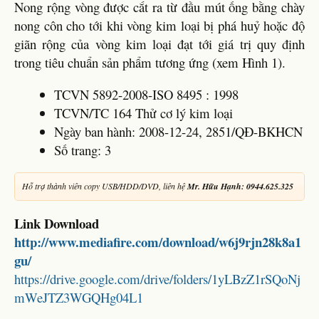
Nong rộng vòng được cắt ra từ đầu mút ống bằng chày
nong côn cho tới khi vòng kim loại bị phá huỷ hoặc độ
giãn rộng của vòng kim loại đạt tới giá trị quy định
trong tiêu chuẩn sản phẩm tương ứng (xem Hình 1).
TCVN 5892-2008-ISO 8495 : 1998
TCVN/TC 164 Thử cơ lý kim loại
Ngày ban hành: 2008-12-24, 2851/QĐ-BKHCN
Số trang: 3
Hỗ trợ thành viên copy USB/HDD/DVD, liên hệ
Mr. Hữu Hạnh: 0944.625.325
Link Download
http://www.mediafire.com/download/w6j9rjn28k8a1
gu/
https://drive.google.com/drive/folders/1yLBzZ1rSQoNj
mWeJTZ3WGQHg04L1