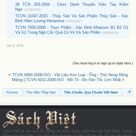
28 TCN 203-2004 - Chức Danh Thuyền Viên Tàu Kiểm
Ngư
12/09/2015
TCVN 11047-2015 - Thủy Sản Và Sản Phẩm Thủy Sản - Xác
Định Hàm Lượng Histamine
07/01/2017
TCVN 7930-2008 - Thực Phẩm - Xác Định Aflatoxin B1 B2 G1
Và G2 Trong Ngũ Cốc Quả Có Vỏ Và Sản Phẩm
26/05/2016
Jan 3, 2016
(You must log in or sign up to reply here.)
<
TCVN 5890-2008-ISO - Vật Liệu Kim Loại - Ống - Thử Nong Rộng
Miệng
|
TCVN 6011-2008-ISO - Mô Tô - Đo Vận Tốc Lớn Nhất
>
Forums
Thư Viện Tổng Hợp
Tiêu Chuẩn, Quy Chuẩn Việt Nam
Sách Việt là nơi lưu trữ thông tin sách được xuất bản tại Việt Nam. Trong
thông tin giới thiệu của mỗi sách thường có liên kết nguồn của tài liệu đang