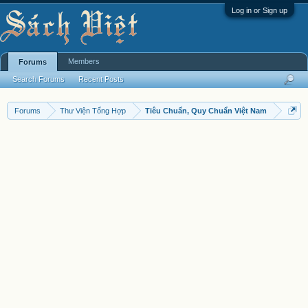
Log in or Sign up
Members
Forums
Search Forums
Recent Posts
Forums
Thư Viện Tổng Hợp
Tiêu Chuẩn, Quy Chuẩn Việt Nam