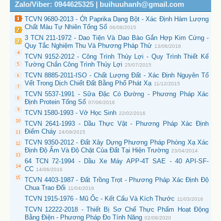
Zalo/Viber: 0944625325 | buihuuhanh@gmail.com
TCVN 9680-2013 - Ớt Paprika Dạng Bột - Xác Định Hàm Lượng
Chất Màu Tự Nhiên Tổng Số
06/08/2015
3 TCN 211-1972 - Dao Tiện Và Dao Bào Gắn Hợp Kim Cứng -
Quy Tắc Nghiệm Thu Và Phương Pháp Thử
13/06/2016
TCVN 9152-2012 - Công Trình Thủy Lợi - Quy Trình Thiết Kế
Tường Chắn Công Trình Thủy Lợi
25/07/2015
TCVN 8885-2011-ISO - Chất Lượng Đất - Xác Định Nguyên Tố
Vết Trong Dịch Chiết Đất Bằng Phổ Phát Xạ
11/12/2015
TCVN 5537-1991 - Sữa Đặc Có Đường - Phương Pháp Xác
Định Protein Tổng Số
07/06/2016
TCVN 1580-1993 - Vở Học Sinh
22/02/2016
TCVN 2641-1993 - Dầu Thực Vật - Phương Pháp Xác Định
Điểm Cháy
24/09/2015
TCVN 9350-2012 - Đất Xây Dựng Phương Pháp Phóng Xạ Xác
Định Độ Ẩm Và Độ Chặt Của Đất Tại Hiện Trường
23/04/2014
64 TCN 72-1994 - Dầu Xe Máy APP-4T SAE - 40 API-SF-
CC
14/06/2016
TCVN 4403-1987 - Đất Trồng Trọt - Phương Pháp Xác Định Độ
Chua Trao Đổi
11/04/2016
TCVN 1915-1976 - Mũ Ốc - Kết Cấu Và Kích Thước
11/03/2016
TCVN 12222-2018 - Thiết Bị Sơ Chế Thực Phẩm Hoạt Động
Bằng Điện - Phương Pháp Đo Tính Năng
02/08/2020