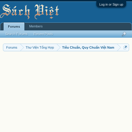
Log in or Sign up
Members
Forums
Search Forums
Recent Posts
Forums
Thư Viện Tổng Hợp
Tiêu Chuẩn, Quy Chuẩn Việt Nam