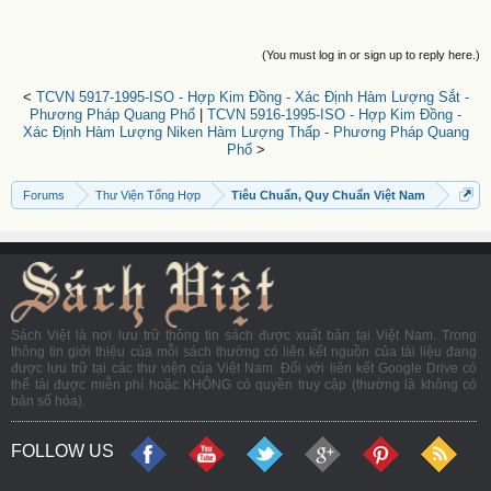
(You must log in or sign up to reply here.)
<
TCVN 5917-1995-ISO - Hợp Kim Đồng - Xác Định Hàm Lượng Sắt -
Phương Pháp Quang Phổ
|
TCVN 5916-1995-ISO - Hợp Kim Đồng -
Xác Định Hàm Lượng Niken Hàm Lượng Thấp - Phương Pháp Quang
Phổ
>
Forums
Thư Viện Tổng Hợp
Tiêu Chuẩn, Quy Chuẩn Việt Nam
Sách Việt là nơi lưu trữ thông tin sách được xuất bản tại Việt Nam. Trong
thông tin giới thiệu của mỗi sách thường có liên kết nguồn của tài liệu đang
được lưu trữ tại các thư viện của Việt Nam. Đối với liên kết Google Drive có
thể tải được miễn phí hoặc KHÔNG có quyền truy cập (thường là không có
bản số hóa).
FOLLOW US