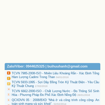
Zalo/Viber: 0944625325 | buihuuhanh@gmail.com
TCVN 7985-2008-ISO - Nhiên Liệu Khoáng Rắn - Xác Định Tổng
Hàm Lượng Cadimi Trong Than
04/01/2016
TCVN 5933-1995 - Sợi Dây Đồng Tròn Kỹ Thuật Điện - Yêu Cầu
Kỹ Thuật Chung
17/02/2016
TCVN 6662-2000-ISO - Chất Lượng Nước - Đo Thông Số Sinh
Hóa - Phương Pháp Đo Phổ Xác Định Nồng Độ
28/01/2016
QCXDVN 05 : 2008/BXD “Nhà ở và công trình công cộng- An
toàn sinh mạng và sức khoẻ”.
02/02/2014