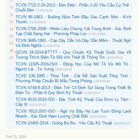
TCVN 7722-2-20-2013 - Đèn Điện - Phần 2-20 Yêu Cầu Cụ Thể -
Chuỗi Đèn
17/05/2016
TCVN 86-1963 - Bulông Nửa Tinh Đầu Sáu Cạnh Nhỏ - Kích
Thước
21/03/2016
TCVN 2706-2008 - Nhiên Liệu Chưng Cất Trung Bình - Xác Định
Tạp Chất Dạng Hạt - Phương Pháp Lọc
27/07/2016
TCVN 3685-1981 - Cáp Dây Dẫn Và Dây Dẫn Mềm - Thuật Ngữ
Và Định Nghĩa
01/04/2016
QCVN 18-2014-BTTTT - Quy Chuẩn Kỹ Thuật Quốc Gia Về
Tương Thích Điện Từ Đối Với Thiết Bị Thông Tin
16/06/2016
TCVN 11505-2016-ISO - Động Học Của Mô Tô Và Mô Tô -
Người Lái - Từ Vựng
25/07/2018
TCXD 136-1985 - Thủy Tinh - Cát Để Sản Xuất Thủy Tinh -
Phương Pháp Chuẩn Bị Mẫu Trong Phòng
12/06/2016
TCVN 6748-8-2013 - Điện Trở Cố Định Sử Dụng Trong Thiết Bị
Điện Tử - Phần 8 Quy Định Kỹ Thuật
22/06/2017
TCVN 8533-2010-ISO - Đặc Tính Kỹ Thuật Của Bơm Ly Tâm -
Cấp III
20/12/2015
TCVN 7813-2007-ISO - Ngô Và Đậu Hà Lan Tươi Đông Lạnh
Nhanh - Xác Định Hàm Lượng Chất Rắn
14/01/2016
TCVN 10465-2014 - Giống Ba Ba - Yêu Cầu Kỹ Thuật
08/08/2015
Feb 15, 2016