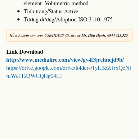
element. Volumetric method
Tình trạng/Status Active
Tương đương/Adoption ISO 3110:1975
Hỗ trợ thành viên copy USB/HDD/DVD, liên hệ
Mr. Hữu Hạnh: 0944.625.325
Link Download
http://www.mediafire.com/view/gv4f3jrehncjd9b/
https://drive.google.com/drive/folders/1yLBzZ1rSQoNj
mWeJTZ3WGQHg04L1