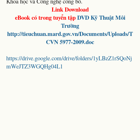
Khoa học và Công nghệ công bố.
Link Download
eBook có trong tuyển tập
DVD
Kỹ Thuật Môi
Trường
http://tieuchuan.mard.gov.vn/Documents/Uploads/T
CVN 5977-2009.doc
https://drive.google.com/drive/folders/1yLBzZ1rSQoNj
mWeJTZ3WGQHg04L1