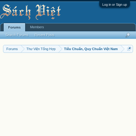
Log in or Sign up
Members
Forums
Search Forums
Recent Posts
Forums
Thư Viện Tổng Hợp
Tiêu Chuẩn, Quy Chuẩn Việt Nam