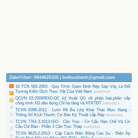
Zalo/Viber: 0944625325 | buihuuhanh@gmail.com
10 TCN 582-2003 - Quy Trình Giám Định Rệp Sáp Vảy Là Đối
Tượng Kiểm Dịch Thực Vật Của Việt Nam
28/08/2015
QCVN 03:2009/BXD-QC kỹ thuật QG về phân loại,phân cấp
công trình XD dân dụng,CN hạ tầng và HTKTĐT
16/02/2014
TCVN 8395-2012 - Lưới Rê Ba Lớp Khai Thác Mực Nang -
Thông Số Kích Thước Cơ Bản Kỹ Thuật Lắp Ráp
28/05/2016
TCVN 7761-3-2013-ISO - Cần Trục - Cơ Cấu Hạn Chế Và Cơ
Cấu Chỉ Báo - Phần 3 Cần Trục Tháp
24/05/2016
TCVN 9615-2-2013 - Cáp Cách Điện Bằng Cao Su - Điện Áp