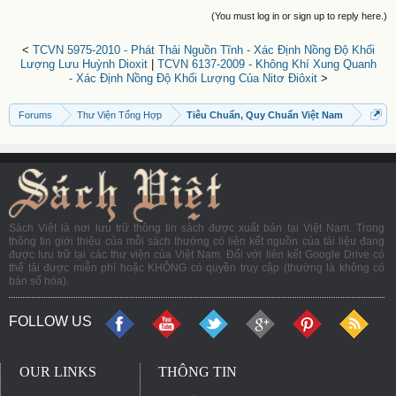
(You must log in or sign up to reply here.)
<
TCVN 5975-2010 - Phát Thải Nguồn Tĩnh - Xác Định Nồng Độ Khối
Lượng Lưu Huỳnh Dioxit
|
TCVN 6137-2009 - Không Khí Xung Quanh
- Xác Định Nồng Độ Khối Lượng Của Nitơ Điôxit
>
Forums
Thư Viện Tổng Hợp
Tiêu Chuẩn, Quy Chuẩn Việt Nam
Sách Việt là nơi lưu trữ thông tin sách được xuất bản tại Việt Nam. Trong
thông tin giới thiệu của mỗi sách thường có liên kết nguồn của tài liệu đang
được lưu trữ tại các thư viện của Việt Nam. Đối với liên kết Google Drive có
thể tải được miễn phí hoặc KHÔNG có quyền truy cập (thường là không có
bản số hóa).
FOLLOW US
OUR LINKS
THÔNG TIN