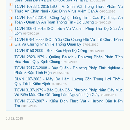
Danh Định Đến Và Bằng 450-750V - Phần 2
31/05/2016
TCVN 10783-1-2015-ISO - Vi Sinh Vật Trong Thực Phẩm Và
Thức Ăn Chăn Nuôi - Xác Định Virus Viêm Gan A
06/05/2016
TCVN 10542-2014 - Công Nghệ Thông Tin - Các Kỹ Thuật An
Toàn - Quản Lý An Toàn Thông Tin - Đo Lường
24/10/2015
TCVN 10671-2015-ISO - Sơn Và Vecni - Phép Thử Độ Sâu Ấn
Lõm
06/05/2016
TCVN 6784-2000-ISO - Yêu Cầu Chung Đối Với Tổ Chức Đánh
Giá Và Chứng Nhận Hệ Thống Quản Lý
27/01/2016
TCVN 8150-2009 - Bơ - Xác Định Độ Cứng
29/07/2015
TCVN 2823-1979 - Quặng Bauxit - Phương Pháp Phân Tích
Hóa Học - Quy Định Chung
27/03/2016
TCVN 7917-5-2008 - Dây Quấn - Phương Pháp Thử Nghiệm -
Phần 5 Đặc Tính Điện
26/05/2016
ĐLVN 107-2002 - Máy Đo Hàm Lượng Cồn Trong Hơi Thở -
Quy Trình Kiểm Định
11/10/2015
TCVN 3137-1979 - Bảo Quản Gỗ - Phương Pháp Nấm Gây Mục
Và Biến Màu Cho Gỗ Dùng Làm Nguyên Liệu Giấy
28/03/2016
TCVN 7667-2007 - Kiểm Dịch Thực Vật - Hướng Dẫn Kiểm
Tra
08/02/2015
Jul 22, 2015