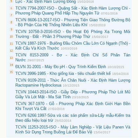
Lực - Xác Định Hàm Lượng Đồng
15/02/2016
TCVN 7794-2007-ISO - Quặng Sắt - Xác Định Hàm Lượng Chì -
Phương Pháp Quang Phổ Hấp Thụ Nguyên Tử
07/01/2016
TCVN 8606-13-2017-ISO - Phương Tiện Giao Thông Đường Bộ
- Bộ Phận Của Hệ Thống Nhiên Liệu Khí
15/02/2019
TCVN 10758-3-2016-ISO - Đo Hoạt Độ Phóng Xạ Trong Môi
Trường - Đất - Phần 3 Phương Pháp Thử
15/04/2017
TCVN 1887-1976 - Bulông Đầu Chỏm Cầu Lớn Có Ngạnh (Thô) -
Kết Cấu Và Kích Thước
10/03/2016
TCVN 8153-2009 - Bơ - Xác Định Chỉ Số Phân Tán
Nước
29/07/2015
ĐLVN 31-2001 - Máy Đo pH - Quy Trình Kiểm Định
10/10/2015
TCVN 3996-1985 - Kho giống lúa - tiêu chuẩn thiết kế
16/04/2014
TCVN 9109-2011 - Thức Ăn Chăn Nuôi - Xác Định Hàm Lượng
Ractopamine Hydroclorua
10/12/2015
TCVN 10443-2014-ISO - Giầy Dép - Phương Pháp Thử Lót Mũ
Giầy Và Lót Mặt - Ma Sát Tĩnh
23/10/2015
TCVN 367-1970 - Gỗ - Phương Pháp Xác Định Giới Hạn Bền
Khi Trượt Và Cắt
27/02/2016
TCVN 6266:1997-Sữa và các sản phẩm sữa-Lấy mẫu-Kiểm tra
theo dấu hiệu loại trừ
26/02/2014
TCVN 11253-2015-ISO - Máy Lâm Nghiệp - Vật Liệu Panen Và
Kính Sử Dụng Trong Buồng Lái Để Bảo Vệ
15/04/2017