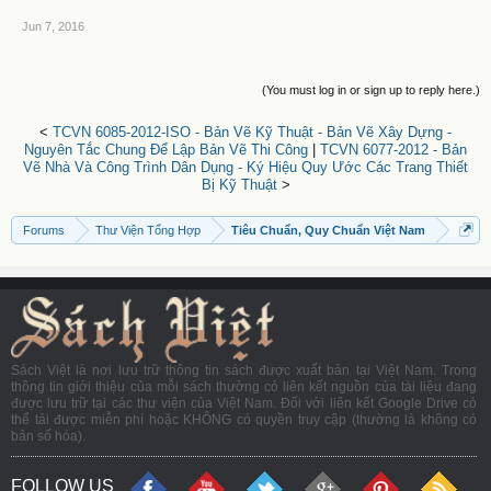
Jun 7, 2016
(You must log in or sign up to reply here.)
<
TCVN 6085-2012-ISO - Bản Vẽ Kỹ Thuật - Bản Vẽ Xây Dựng -
Nguyên Tắc Chung Để Lập Bản Vẽ Thi Công
|
TCVN 6077-2012 - Bản
Vẽ Nhà Và Công Trình Dân Dụng - Ký Hiệu Quy Ước Các Trang Thiết
Bị Kỹ Thuật
>
Forums
Thư Viện Tổng Hợp
Tiêu Chuẩn, Quy Chuẩn Việt Nam
Sách Việt là nơi lưu trữ thông tin sách được xuất bản tại Việt Nam. Trong
thông tin giới thiệu của mỗi sách thường có liên kết nguồn của tài liệu đang
được lưu trữ tại các thư viện của Việt Nam. Đối với liên kết Google Drive có
thể tải được miễn phí hoặc KHÔNG có quyền truy cập (thường là không có
bản số hóa).
FOLLOW US