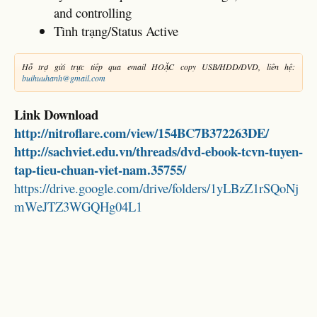
and controlling
Tình trạng/Status Active
Hỗ trợ gửi trực tiếp qua email HOẶC copy USB/HDD/DVD, liên hệ:
buihuuhanh@gmail.com
Link Download
http://nitroflare.com/view/154BC7B372263DE/
http://sachviet.edu.vn/threads/dvd-ebook-tcvn-tuyen-
tap-tieu-chuan-viet-nam.35755/
https://drive.google.com/drive/folders/1yLBzZ1rSQoNj
mWeJTZ3WGQHg04L1