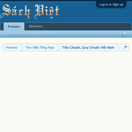
Log in or Sign up
Members
Forums
Search Forums
Recent Posts
Forums
Thư Viện Tổng Hợp
Tiêu Chuẩn, Quy Chuẩn Việt Nam