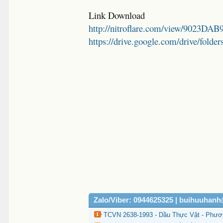
Link Download
http://nitroflare.com/view/9023DA
https://drive.google.com/drive/
Zalo/Viber: 0944625325 | buihuuhan
TCVN 2638-1993 - Dầu Thực Vật - Phư