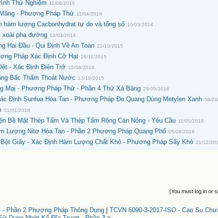
rình Thử Nghiệm
11/06/2016
 Măng - Phương Pháp Thử
11/04/2016
h hàm lượng Cacbonhydrat tự do và tổng số
10/03/2014
 xoài pha đường
12/03/2014
g Hai Đầu - Qui Định Về An Toàn
23/10/2015
ương Pháp Xác Định Cỡ Hạt
26/11/2015
ệt - Xác Định Điện Trở
15/08/2018
Bằng Bấc Thấm Thoát Nước
13/10/2015
g Mại - Phương Pháp Thử - Phần 4 Thử Xả Băng
29/05/2016
ác Định Sunfua Hòa Tan - Phương Pháp Đo Quang Dùng Metylen Xanh
09/09
m
01/01/2016
iện Bề Mặt Thép Tấm Và Thép Tấm Rộng Cán Nóng - Yêu Cầu
11/05/2016
Hàm Lượng Nitơ Hòa Tan - Phần 2 Phương Pháp Quang Phổ
05/08/2018
 Bột Giấy - Xác Định Hàm Lượng Chất Khô - Phương Pháp Sấy Khô
21/12/20
(You must log in or s
e - Phần 2 Phương Pháp Thông Dụng
|
TCVN 6090-3-2017-ISO - Cao Su Chư
ử Dụng Nhớt Kế Đĩa Trượt - Phần 3
>