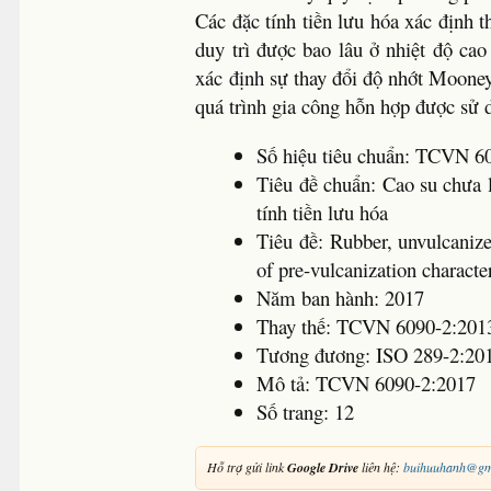
Các đặc tính tiền lưu hóa xác định 
duy trì được bao lâu ở nhiệt độ c
xác định sự thay đổi độ nhớt Mooney
quá trình gia công hỗn hợp được sử 
Số hiệu tiêu chuẩn: TCVN 6
Tiêu đề chuẩn: Cao su chưa 
tính tiền lưu hóa
Tiêu đề: Rubber, unvulcanize
of pre-vulcanization character
Năm ban hành: 2017
Thay thế: TCVN 6090-2:201
Tương đương: ISO 289-2:20
Mô tả: TCVN 6090-2:2017
Số trang: 12
Hỗ trợ gửi link
Google Drive
liên hệ:
buihuuhanh@gm