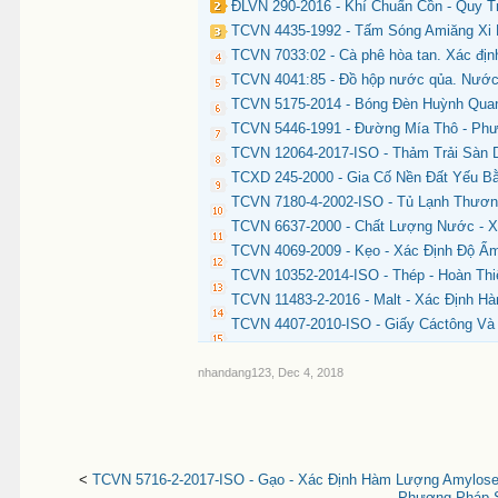
ĐLVN 290-2016 - Khí Chuẩn Cồn - Quy T
TCVN 4435-1992 - Tấm Sóng Amiăng Xi
TCVN 7033:02 - Cà phê hòa tan. Xác địn
TCVN 4041:85 - Đồ hộp nước qủa. Nước
TCVN 5175-2014 - Bóng Đèn Huỳnh Quan
TCVN 5446-1991 - Đường Mía Thô - Ph
TCVN 12064-2017-ISO - Thảm Trải Sàn D
TCXD 245-2000 - Gia Cố Nền Đất Yếu 
TCVN 7180-4-2002-ISO - Tủ Lạnh Thươn
TCVN 6637-2000 - Chất Lượng Nước - X
TCVN 4069-2009 - Kẹo - Xác Định Độ Ẩ
TCVN 10352-2014-ISO - Thép - Hoàn Th
TCVN 11483-2-2016 - Malt - Xác Định 
TCVN 4407-2010-ISO - Giấy Cáctông Và
nhandang123
,
Dec 4, 2018
<
TCVN 5716-2-2017-ISO - Gạo - Xác Định Hàm Lượng Amylos
Phương Pháp S