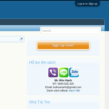
Log in or Sign up
Sign up now!
Hỗ trợ tìm sách
Mr. Hữu Hạnh
ĐT: 0944.625.325
Email: buihuuhanh@gmail.com
Danh sách eBook
Sách Việt
Nhà Tài Trợ