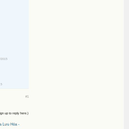
/2015
15
#1
ign up to reply here.)
a Lưu Hóa -