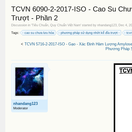
TCVN 6090-2-2017-ISO - Cao Su Chư
Trượt - Phần 2
Discussion in '
Tiêu Chuẩn, Quy Chuẩn Việt Nam
' started by
nhandang123
,
Dec 4, 2
Tags:
cao su chưa lưu hóa
phương pháp sử dụng nhớt kế đĩa trượt -
tcv
<
TCVN 5716-2-2017-ISO - Gạo - Xác Định Hàm Lượng Amylos
Phương Pháp S
nhandang123
Moderator