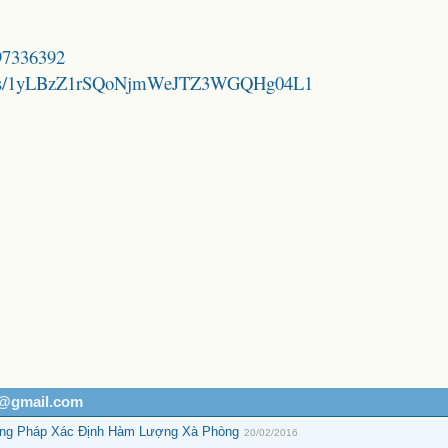
B97336392
folders/1yLBzZ1rSQoNjmWeJTZ3WGQHg04L1
h@gmail.com
ơng Pháp Xác Định Hàm Lượng Xà Phòng
20/02/2016