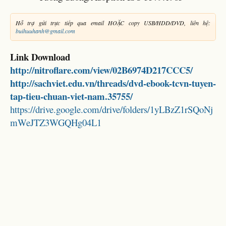
Hỗ trợ gửi trực tiếp qua email HOẶC copy USB/HDD/DVD, liên hệ:
buihuuhanh@gmail.com
Link Download
http://nitroflare.com/view/02B6974D217CCC5/
http://sachviet.edu.vn/threads/dvd-ebook-tcvn-tuyen-
tap-tieu-chuan-viet-nam.35755/
https://drive.google.com/drive/folders/1yLBzZ1rSQoNj
mWeJTZ3WGQHg04L1