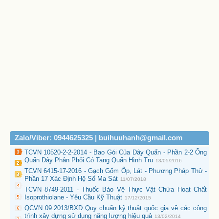
Zalo/Viber: 0944625325 | buihuuhanh@gmail.com
TCVN 10520-2-2-2014 - Bao Gói Của Dây Quấn - Phần 2-2 Ống
Quấn Dây Phân Phối Có Tang Quấn Hình Trụ
13/05/2016
TCVN 6415-17-2016 - Gạch Gốm Ốp, Lát - Phương Pháp Thử -
Phần 17 Xác Định Hệ Số Ma Sát
11/07/2018
TCVN 8749-2011 - Thuốc Bảo Vệ Thực Vật Chứa Hoạt Chất
Isoprothiolane - Yêu Cầu Kỹ Thuật
17/12/2015
QCVN 09:2013/BXD Quy chuẩn kỹ thuật quốc gia về các công
trình xây dựng sử dụng năng lượng hiệu quả
13/02/2014