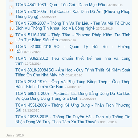
TCVN 4841-1989 - Quả - Tên Gọi - Danh Mục Đầu
04/10/2015
TCVN 7520-2005 - Hạt Cacao - Xác Định Độ Ẩm (Phương Pháp
Thông Dụng)
25/09/2015
TCVN 7588-2007 - Thông Tin Và Tư Liệu - Tên Và Mã Tổ Chức
Dịch Vụ Thông Tin Khoa Học Và Công Nghệ
23/05/2016
TCVN 5116-1990 - Thép Tấm - Phương Pháp Kiểm Tra Tính
Liên Tục Bằng Siêu Âm
03/08/2016
TCVN 31000-2018-ISO - Quản Lý Rủi Ro - Hướng
Dẫn
02/08/2020
TCVN 9362:2012 Tiêu chuẩn thiết kế nền nhà và công
trình
19/02/2014
TCVN 8018-2008-ISO - Âm Học - Quy Trình Thiết Kế Kiểm Soát
Tiếng Ồn Cho Nhà Máy Hở
05/01/2016
TCVN 2981-1979 - Ống Và Phụ Tùng Bằng Thép - Ống Thép
Hàn - Kích Thước Cơ Bản
27/03/2016
TCVN 6951-1-2007 - Áptômát Tác Động Bằng Dòng Dư Có Bảo
Vệ Quá Dòng Dùng Trong Gia Đình
10/06/2016
TCVN 4551-2009 - Thống Kê Ứng Dụng - Phân Tích Phương
Sai
28/12/2015
TCVN 10933-2015 - Thông Tin Duyên Hải - Dịch Vụ Thông Tin
Nhận Dạng Và Truy Theo Tầm Xa Tàu Thuyền
03/05/2016
Jun 7, 2016