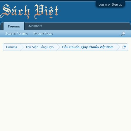
Log in or Sign up
Members
Forums
Search Forums
Recent Posts
Forums
Thư Viện Tổng Hợp
Tiêu Chuẩn, Quy Chuẩn Việt Nam