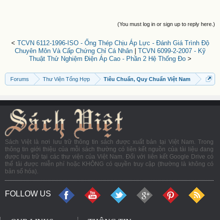
(You must log in or sign up to reply here.)
<
TCVN 6112-1996-ISO - Ống Thép Chịu Áp Lực - Đánh Giá Trình Độ
Chuyên Môn Và Cấp Chứng Chỉ Cá Nhân
|
TCVN 6099-2-2007 - Kỹ
Thuật Thử Nghiệm Điện Áp Cao - Phần 2 Hệ Thống Đo
>
Forums
Thư Viện Tổng Hợp
Tiêu Chuẩn, Quy Chuẩn Việt Nam
Sách Việt là nơi lưu trữ thông tin sách được xuất bản tại Việt Nam. Trong
thông tin giới thiệu của mỗi sách thường có liên kết nguồn của tài liệu đang
được lưu trữ tại các thư viện của Việt Nam. Đối với liên kết Google Drive có
thể tải được miễn phí hoặc KHÔNG có quyền truy cập (thường là không có
bản số hóa).
FOLLOW US