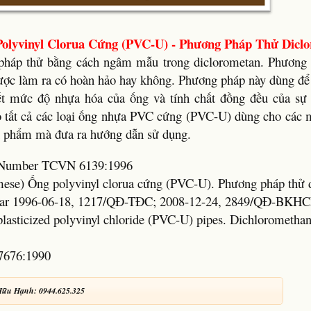
olyvinyl Clorua Cứng (PVC-U) - Phương Pháp Thử Dicl
pháp thử bằng cách ngâm mẫu trong diclorometan. Phương
ợc làm ra có hoàn hảo hay không. Phương pháp này dùng để 
iết mức độ nhựa hóa của ống và tính chất đồng đều của sự
o tất cả các loại ống nhựa PVC cứng (PVC-U) dùng cho các 
n phẩm mà đưa ra hướng dẫn sử dụng.
rd Number TCVN 6139:1996
amese) Ống polyvinyl clorua cứng (PVC-U). Phương pháp thử 
ear 1996-06-18, 1217/QĐ-TĐC; 2008-12-24, 2849/QĐ-BKH
plasticized polyvinyl chloride (PVC-U) pipes. Dichloromethan
7676:1990
Hữu Hạnh: 0944.625.325