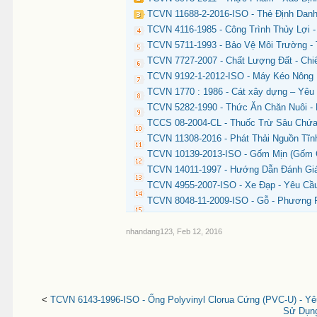
TCVN 11688-2-2016-ISO - Thẻ Định Dan
TCVN 4116-1985 - Công Trình Thủy Lợi 
TCVN 5711-1993 - Bảo Vệ Môi Trường -
TCVN 7727-2007 - Chất Lượng Đất - Ch
TCVN 9192-1-2012-ISO - Máy Kéo Nông 
TCVN 1770 : 1986 - Cát xây dựng – Yêu 
TCVN 5282-1990 - Thức Ăn Chăn Nuôi -
TCCS 08-2004-CL - Thuốc Trừ Sâu Chứa 
TCVN 11308-2016 - Phát Thải Nguồn Tĩnh
TCVN 10139-2013-ISO - Gốm Mịn (Gốm 
TCVN 14011-1997 - Hướng Dẫn Đánh Giá
TCVN 4955-2007-ISO - Xe Đạp - Yêu Cầ
TCVN 8048-11-2009-ISO - Gỗ - Phương 
nhandang123
,
Feb 12, 2016
<
TCVN 6143-1996-ISO - Ống Polyvinyl Clorua Cứng (PVC-U) - 
Sử Dụng