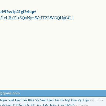
ad/92sx1p21gl2zbqe/
folders/1yLBzZ1rSQoNjmWeJTZ3WGQHg04L1
h@gmail.com
iệm Suất Điện Trở Khối Và Suất Điện Trở Bề Mặt Của Vật Liệu
06/01/2016
h Vitamin D Bằng Sắc Ký Lỏng Hiệu Năng Cao (HPLC)
12/12/2015