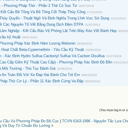
h - Phương Pháp Thử - Phần 2 Thẻ Có Sọc Từ
16/07/2018
- Kết Cấu Bê Tông Và Bê Tông Cốt Thép Thủy Công
17/10/2015
 Thủy Quyển - Thuật Ngữ Và Định Nghĩa Trong Lĩnh Vực Sử Dụng
25/11/2015
iết Các Nguyên Tố Vết Bằng Dung Dịch Đệm DTPA
31/07/2015
Lâm Nghiệp - Kết Cấu Bảo Vệ Phòng Lật Trên Máy Kéo Vết Bánh Hẹp
30/05/
cầu kỹ thuật
26/01/2014
 Phương Pháp Xác Định Hàm Lượng Metionin
28/09/2015
Hoạt Chất Beta-Cypermethrin - Yêu Cầu Kỹ Thuật
19/06/2016
 - Xác Định Hydro Sulfua Cacbonyl Sulfua Và Cacbon Disulfua
31/07/2018
Cao Cấp Gốm Kỹ Thuật Cao Cấp) - Phương Pháp Xác Định Độ Bền
03/11/201
 Môi Trường - Thủ Tục Đánh Giá
10/08/2015
u An Toàn Đối Với Xe Đạp Hai Bánh Cho Trẻ Em
08/01/2016
Pháp Thử Cơ Lý - Phần 11 Xác Định Cứng Va Đập
30/04/2016
(You must log in or s
Yêu Cầu Và Phương Pháp Đo Độ Cục
|
TCVN 6163-1996 - Nguyên Tắc Lựa Ch
 Và Duy Trì Chuẩn Đo Lường
>