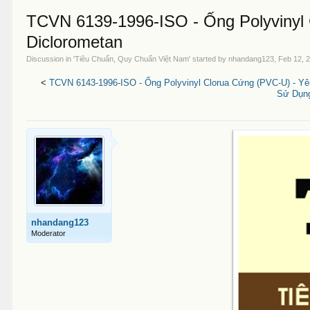
TCVN 6139-1996-ISO - Ống Polyvinyl
Diclorometan
Discussion in '
Tiêu Chuẩn, Quy Chuẩn Việt Nam
' started by
nhandang123
,
Feb 12, 
<
TCVN 6143-1996-ISO - Ống Polyvinyl Clorua Cứng (PVC-U) - 
Sử Dụng
nhandang123
Moderator