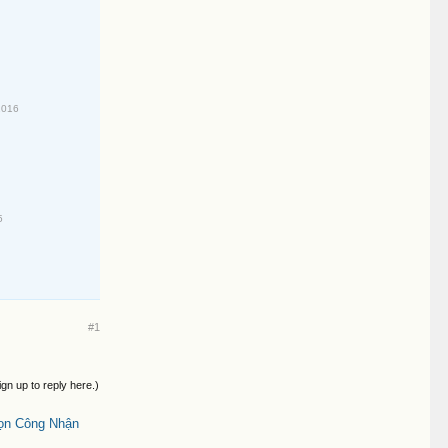
2016
5
#1
ign up to reply here.)
ọn Công Nhận