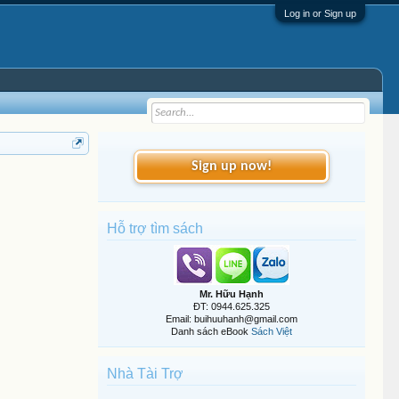
Log in or Sign up
Sign up now!
Hỗ trợ tìm sách
Mr. Hữu Hạnh
ĐT: 0944.625.325
Email: buihuuhanh@gmail.com
Danh sách eBook
Sách Việt
Nhà Tài Trợ