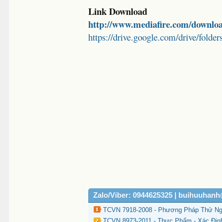
Link Download
http://www.mediafire.com/downlo
https://drive.google.com/drive/
Zalo/Viber: 0944625325 | buihuuhan
TCVN 7918-2008 - Phương Pháp Thử Ngh
TCVN 8973-2011 - Thực Phẩm - Xác Địn