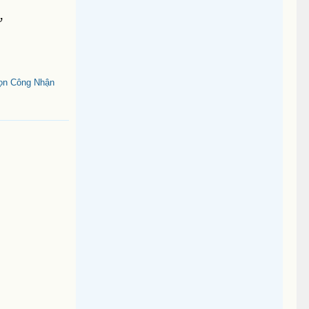
ử
ọn Công Nhận