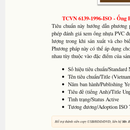
TCVN 6139-1996-ISO - Ống P
Tiêu chuẩn này hướng dẫn phương 
phép đánh giá xem ống nhựa PVC đư
lượng trong khi sản xuất và cho b
Phương pháp này có thể áp dụng ch
nhau tùy thuộc vào đặc điểm của sả
Số hiệu tiêu chuẩn/Standa
Tên tiêu chuẩn/Title (Vietn
Năm ban hành/Publishing Y
Tiêu đề (tiếng Anh)/Title Un
Tình trạng/Status Active
Tương đương/Adoption ISO 
Hỗ trợ thành viên copy USB/HDD/DVD, liên hệ
Mr. 