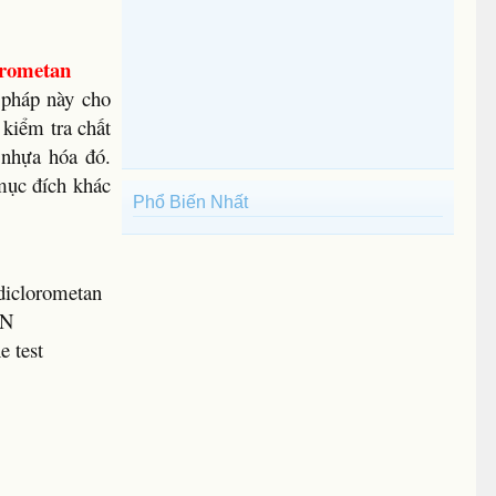
orometan
 pháp này cho
kiểm tra chất
 nhựa hóa đó.
mục đích khác
Phổ Biến Nhất
diclorometan
CN
e test