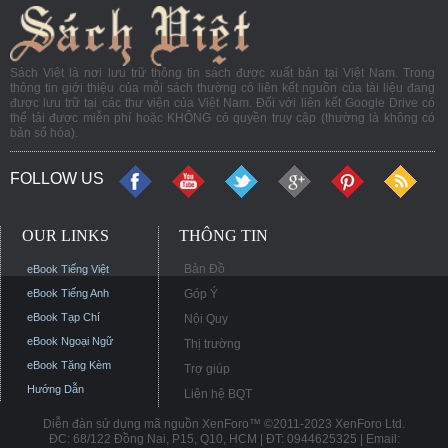
Sách Việt là nơi lưu trữ thông tin sách được xuất bản tại Việt Nam. Trong
thông tin giới thiệu của mỗi sách thường có liên kết nguồn của tài liệu đang
được lưu trữ tại các thư viện của Việt Nam. Đối với liên kết Google Drive có
thể tải được miễn phí hoặc KHÔNG có quyền truy cập (thường là không có
bản số hóa).
FOLLOW US
OUR LINKS
THÔNG TIN
Bản Đồ
eBook Tiếng Việt
eBook Tiếng Anh
Góp Ý
eBook Tạp Chí
Nội Quy
eBook Ngoại Ngữ
Thị trường
eBook Tặng Kèm
Trợ giúp
Hướng Dẫn
Liên hệ BQT
Diễn đàn sử dụng mã nguồn XenForo™ ©2011-2023 XenForo Ltd.
ĐC: 68/122 Đồng Nai, P15, Q10, HCM | ĐT: 0944625325 | Email: