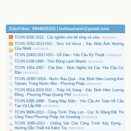
Zalo/Viber: 0944625325 | buihuuhanh@gmail.com
TCVN 9205 2012 : Cát nghiền cho bê tông và vữa
30/01/2014
TCVN 9762-2013-ISO - Sơn Và Vecni - Xác Định Ảnh Hưởng
Của Nhiệt
24/07/2015
TCVN 11902-2017-ISO - Gỗ Dán - Yêu Cầu Kỹ Thuật
13/08/2018
TCVN 5109-1990 - Tôm Đông Lạnh Nhanh
28/11/2015
TCVN 1454-2007 - Chè Đen - Định Nghĩa Và Các Yêu Cầu Cơ
Bản
03/10/2015
TCVN 10387-2014 - Nước Rau Quả - Xác Định Hàm Lượng Axit
Tartaric Trong Nước Nho - Phương Pháp
14/05/2016
TCVN 8514-2010-ISO - Thép Và Gang - Xác Định Hàm Lượng
Đồng - Phương Pháp Quang Phổ
22/12/2015
TCVN 6395-1998 - Thang Máy Điện - Yêu Cầu An Toàn Về Cấu
Tạo Và Lắp Đặt
15/10/2015
TCVN 9906-2013 - Công Trình Thủy Lợi - Cọc Xi Măng Đất Thi
Công Theo Phương Pháp Jet Grouting
01/06/2016
TCVN 9385-2012 - Chống Sét Cho Công Trình Xây Dựng -
Hướng Dẫn Thiết Kế Kiểm Tra
25/07/2015