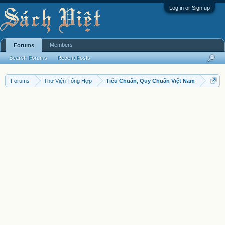
Log in or Sign up
Members
Forums
Search Forums
Recent Posts
Forums
Thư Viện Tổng Hợp
Tiêu Chuẩn, Quy Chuẩn Việt Nam