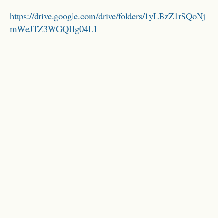
https://drive.google.com/drive/folders/1yLBzZ1rSQoNj
mWeJTZ3WGQHg04L1