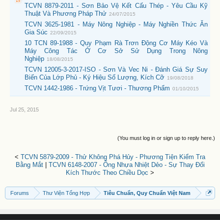
TCVN 8879-2011 - Sơn Bảo Vệ Kết Cấu Thép - Yêu Cầu Kỹ
Thuật Và Phương Pháp Thử
24/07/2015
TCVN 3625-1981 - Máy Nông Nghiệp - Máy Nghiền Thức Ăn
Gia Súc
22/09/2015
10 TCN 89-1988 - Quy Phạm Rà Trơn Động Cơ Máy Kéo Và
Máy Công Tác Ở Cơ Sở Sử Dụng Trong Nông
Nghiệp
18/08/2015
TCVN 12005-3-2017-ISO - Sơn Và Vec Ni - Đánh Giá Sự Suy
Biến Của Lớp Phủ - Ký Hiệu Số Lượng, Kích Cỡ
19/08/2018
TCVN 1442-1986 - Trứng Vịt Tươi - Thương Phẩm
01/10/2015
Jul 25, 2015
(You must log in or sign up to reply here.)
<
TCVN 5879-2009 - Thử Không Phá Hủy - Phương Tiện Kiểm Tra
Bằng Mắt
|
TCVN 6148-2007 - Ống Nhựa Nhiệt Dẻo - Sự Thay Đổi
Kích Thước Theo Chiều Dọc
>
Forums
Thư Viện Tổng Hợp
Tiêu Chuẩn, Quy Chuẩn Việt Nam