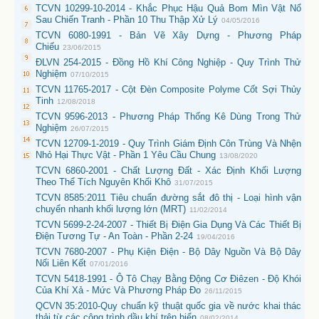
TCVN 10299-10-2014 - Khắc Phục Hậu Quả Bom Mìn Vật Nổ
Sau Chiến Tranh - Phần 10 Thu Thập Xử Lý
04/05/2016
TCVN 6080-1991 - Bản Vẽ Xây Dựng - Phương Pháp
Chiếu
23/06/2015
ĐLVN 254-2015 - Đồng Hồ Khí Công Nghiệp - Quy Trình Thử
Nghiệm
07/10/2015
TCVN 11765-2017 - Cột Đèn Composite Polyme Cốt Sợi Thủy
Tinh
12/08/2018
TCVN 9596-2013 - Phương Pháp Thống Kê Dùng Trong Thử
Nghiệm
26/07/2015
TCVN 12709-1-2019 - Quy Trình Giám Định Côn Trùng Và Nhện
Nhỏ Hại Thực Vật - Phần 1 Yêu Cầu Chung
13/08/2020
TCVN 6860-2001 - Chất Lượng Đất - Xác Định Khối Lượng
Theo Thể Tích Nguyên Khối Khô
31/07/2015
TCVN 8585:2011 Tiêu chuẩn đường sắt đô thị - Loại hình vận
chuyển nhanh khối lượng lớn (MRT)
11/02/2014
TCVN 5699-2-24-2007 - Thiết Bị Điện Gia Dụng Và Các Thiết Bị
Điện Tương Tự - An Toàn - Phần 2-24
19/04/2016
TCVN 7680-2007 - Phụ Kiện Điện - Bộ Dây Nguồn Và Bộ Dây
Nối Liên Kết
07/01/2016
TCVN 5418-1991 - Ô Tô Chạy Bằng Động Cơ Điêzen - Độ Khói
Của Khí Xả - Mức Và Phương Pháp Đo
26/11/2015
QCVN 35:2010-Quy chuẩn kỹ thuật quốc gia về nước khai thác
thải từ các công trình dầu khí trên biển
08/02/2014