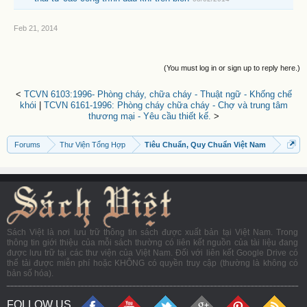
Feb 21, 2014
(You must log in or sign up to reply here.)
<
TCVN 6103:1996- Phòng cháy, chữa cháy - Thuật ngữ - Khống chế
khói
|
TCVN 6161-1996: Phòng cháy chữa cháy - Chợ và trung tâm
thương mại - Yêu cầu thiết kế.
>
Forums
Thư Viện Tổng Hợp
Tiêu Chuẩn, Quy Chuẩn Việt Nam
Sách Việt là nơi lưu trữ thông tin sách được xuất bản tại Việt Nam. Trong
thông tin giới thiệu của mỗi sách thường có liên kết nguồn của tài liệu đang
được lưu trữ tại các thư viện của Việt Nam. Đối với liên kết Google Drive có
thể tải được miễn phí hoặc KHÔNG có quyền truy cập (thường là không có
bản số hóa).
FOLLOW US