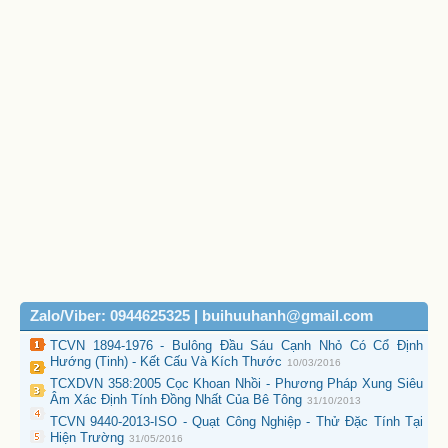
Zalo/Viber: 0944625325 | buihuuhanh@gmail.com
TCVN 1894-1976 - Bulông Đầu Sáu Cạnh Nhỏ Có Cổ Định
Hướng (Tinh) - Kết Cấu Và Kích Thước
10/03/2016
TCXDVN 358:2005 Cọc Khoan Nhồi - Phương Pháp Xung Siêu
Âm Xác Định Tính Đồng Nhất Của Bê Tông
31/10/2013
TCVN 9440-2013-ISO - Quạt Công Nghiệp - Thử Đặc Tính Tại
Hiện Trường
31/05/2016