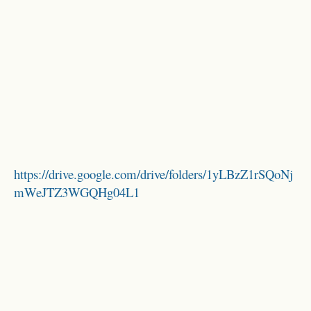
https://drive.google.com/drive/folders/1yLBzZ1rSQoNj
mWeJTZ3WGQHg04L1