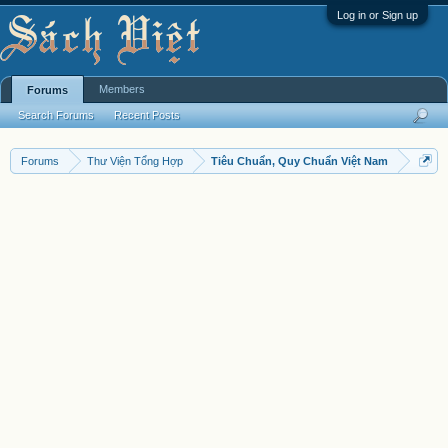
Log in or Sign up
Members
Forums
Search Forums
Recent Posts
Forums
Thư Viện Tổng Hợp
Tiêu Chuẩn, Quy Chuẩn Việt Nam