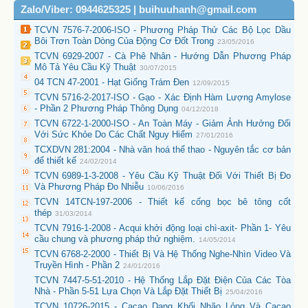
Zalo/Viber: 0944625325 | buihuuhanh@gmail.com
TCVN 7576-7-2006-ISO - Phương Pháp Thử Các Bộ Lọc Dầu
Bôi Trơn Toàn Dòng Của Động Cơ Đốt Trong
23/05/2016
TCVN 6929-2007 - Cà Phê Nhân - Hướng Dẫn Phương Pháp
Mô Tả Yêu Cầu Kỹ Thuật
30/07/2015
04 TCN 47-2001 - Hạt Giống Trám Đen
12/09/2015
TCVN 5716-2-2017-ISO - Gạo - Xác Định Hàm Lượng Amylose
- Phần 2 Phương Pháp Thông Dụng
04/12/2018
TCVN 6722-1-2000-ISO - An Toàn Máy - Giảm Ảnh Hưởng Đối
Với Sức Khỏe Do Các Chất Nguy Hiểm
27/01/2016
TCXDVN 281:2004 - Nhà văn hoá thể thao - Nguyên tắc cơ bản
để thiết kế
24/02/2014
TCVN 6989-1-3-2008 - Yêu Cầu Kỹ Thuật Đối Với Thiết Bị Đo
Và Phương Pháp Đo Nhiễu
10/06/2016
TCVN 14TCN-197-2006 - Thiết kế cống bọc bê tông cốt
thép
31/03/2014
TCVN 7916-1-2008 - Acqui khởi động loại chì-axit- Phần 1- Yêu
cầu chung và phương pháp thử nghiệm.
14/05/2014
TCVN 6768-2-2000 - Thiết Bị Và Hệ Thống Nghe-Nhìn Video Và
Truyền Hình - Phần 2
24/01/2016
TCVN 7447-5-51-2010 - Hệ Thống Lắp Đặt Điện Của Các Tòa
Nhà - Phần 5-51 Lựa Chọn Và Lắp Đặt Thiết Bị
25/04/2016
TCVN 10726-2015 - Cacao Dạng Khối Nhão Lỏng Và Cacao