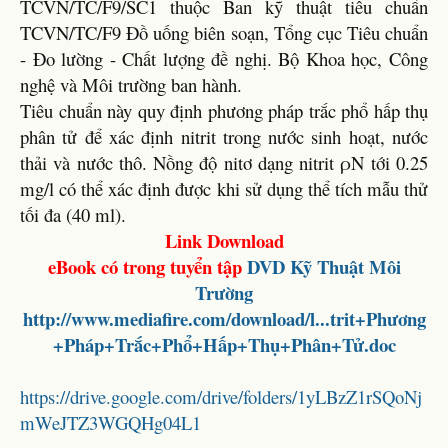
TCVN/TC/F9/SC1 thuộc Ban kỹ thuật tiêu chuẩn
TCVN/TC/F9 Đồ uống biên soạn, Tổng cục Tiêu chuẩn
- Đo lường - Chất lượng đề nghị. Bộ Khoa học, Công
nghệ và Môi trường ban hành.
Tiêu chuẩn này quy định phương pháp trắc phổ hấp thụ
phân tử để xác định nitrit trong nước sinh hoạt, nước
thải và nước thô. Nồng độ nitơ dạng nitrit ρN tới 0.25
mg/l có thể xác định được khi sử dụng thể tích mẫu thử
tối đa (40 ml).
Link Download
eBook có trong tuyển tập
DVD
Kỹ Thuật Môi
Trường
http://www.mediafire.com/download/l...trit+Phương
+Pháp+Trắc+Phổ+Hấp+Thụ+Phân+Tử.doc
https://drive.google.com/drive/folders/1yLBzZ1rSQoNj
mWeJTZ3WGQHg04L1