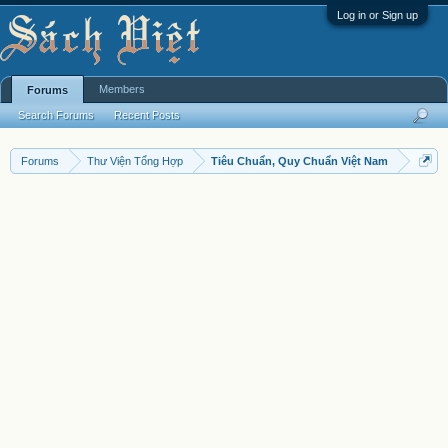
Log in or Sign up
Members
Forums
Search Forums
Recent Posts
Forums
Thư Viện Tổng Hợp
Tiêu Chuẩn, Quy Chuẩn Việt Nam