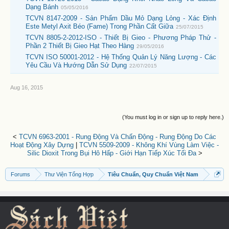
Dạng Bánh
05/05/2016
TCVN 8147-2009 - Sản Phẩm Dầu Mỏ Dạng Lỏng - Xác Định
Este Metyl Axit Béo (Fame) Trong Phần Cất Giữa
25/07/2015
TCVN 8805-2-2012-ISO - Thiết Bị Gieo - Phương Pháp Thử -
Phần 2 Thiết Bị Gieo Hạt Theo Hàng
29/05/2016
TCVN ISO 50001-2012 - Hệ Thống Quản Lý Năng Lượng - Các
Yêu Cầu Và Hướng Dẫn Sử Dụng
22/07/2015
Aug 16, 2015
(You must log in or sign up to reply here.)
<
TCVN 6963-2001 - Rung Động Và Chấn Động - Rung Động Do Các
Hoạt Động Xây Dựng
|
TCVN 5509-2009 - Không Khí Vùng Làm Việc -
Silic Dioxit Trong Bụi Hô Hấp - Giới Hạn Tiếp Xúc Tối Đa
>
Forums
Thư Viện Tổng Hợp
Tiêu Chuẩn, Quy Chuẩn Việt Nam