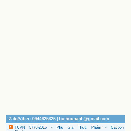
Zalo/Viber: 0944625325 | buihuuhanh@gmail.com
TCVN 5778-2015 - Phụ Gia Thực Phẩm - Cacbon