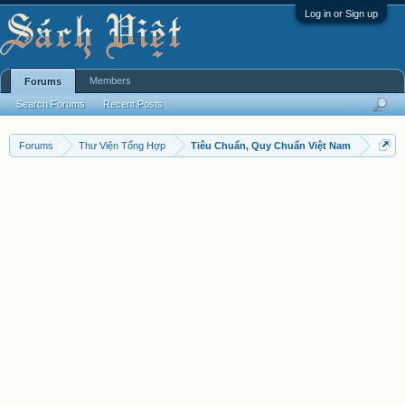
Log in or Sign up
Members
Forums
Search Forums
Recent Posts
Forums
Thư Viện Tổng Hợp
Tiêu Chuẩn, Quy Chuẩn Việt Nam