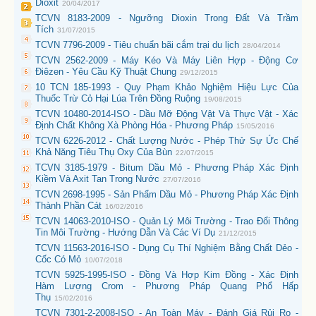
Dioxit
20/04/2017
TCVN 8183-2009 - Ngưỡng Dioxin Trong Đất Và Trầm
Tích
31/07/2015
TCVN 7796-2009 - Tiêu chuẩn bãi cắm trại du lịch
28/04/2014
TCVN 2562-2009 - Máy Kéo Và Máy Liên Hợp - Động Cơ
Điêzen - Yêu Cầu Kỹ Thuật Chung
29/12/2015
10 TCN 185-1993 - Quy Phạm Khảo Nghiệm Hiệu Lực Của
Thuốc Trừ Cỏ Hại Lúa Trên Đồng Ruộng
19/08/2015
TCVN 10480-2014-ISO - Dầu Mỡ Động Vật Và Thực Vật - Xác
Định Chất Không Xà Phòng Hóa - Phương Pháp
15/05/2016
TCVN 6226-2012 - Chất Lượng Nước - Phép Thử Sự Ức Chế
Khả Năng Tiêu Thụ Oxy Của Bùn
22/07/2015
TCVN 3185-1979 - Bitum Dầu Mỏ - Phương Pháp Xác Định
Kiềm Và Axit Tan Trong Nước
27/07/2016
TCVN 2698-1995 - Sản Phẩm Dầu Mỏ - Phương Pháp Xác Định
Thành Phần Cát
16/02/2016
TCVN 14063-2010-ISO - Quản Lý Môi Trường - Trao Đổi Thông
Tin Môi Trường - Hướng Dẫn Và Các Ví Dụ
21/12/2015
TCVN 11563-2016-ISO - Dụng Cụ Thí Nghiệm Bằng Chất Dẻo -
Cốc Có Mỏ
10/07/2018
TCVN 5925-1995-ISO - Đồng Và Hợp Kim Đồng - Xác Định
Hàm Lượng Crom - Phương Pháp Quang Phổ Hấp
Thụ
15/02/2016
TCVN 7301-2-2008-ISO - An Toàn Máy - Đánh Giá Rủi Ro -