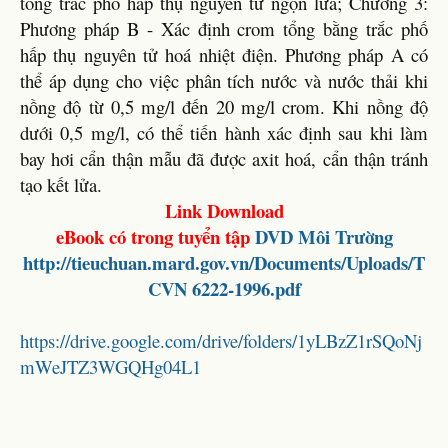
tổng trắc phố hấp thụ nguyên tử ngọn lửa; Chương 3:
Phương pháp B - Xác định crom tổng bằng trắc phố
hấp thụ nguyên tử hoá nhiệt điện. Phương pháp A có
thể áp dụng cho việc phân tích nước và nước thải khi
nồng độ từ 0,5 mg/l đến 20 mg/l crom. Khi nồng độ
dưới 0,5 mg/l, có thể tiến hành xác định sau khi làm
bay hơi cẩn thận mẫu đã được axit hoá, cẩn thận tránh
tạo kết lửa.
Link Download
eBook có trong tuyển tập
DVD Môi Trường
http://tieuchuan.mard.gov.vn/Documents/Uploads/T
CVN 6222-1996.pdf
https://drive.google.com/drive/folders/1yLBzZ1rSQoNj
mWeJTZ3WGQHg04L1