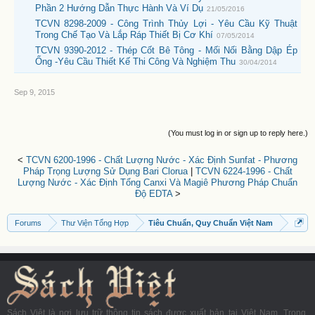
Phần 2 Hướng Dẫn Thực Hành Và Ví Dụ
21/05/2016
TCVN 8298-2009 - Công Trình Thủy Lợi - Yêu Cầu Kỹ Thuật
Trong Chế Tạo Và Lắp Ráp Thiết Bị Cơ Khí
07/05/2014
TCVN 9390-2012 - Thép Cốt Bê Tông - Mối Nối Bằng Dập Ép
Ống -Yêu Cầu Thiết Kế Thi Công Và Nghiệm Thu
30/04/2014
Sep 9, 2015
(You must log in or sign up to reply here.)
<
TCVN 6200-1996 - Chất Lượng Nước - Xác Định Sunfat - Phương
Pháp Trọng Lượng Sử Dụng Bari Clorua
|
TCVN 6224-1996 - Chất
Lượng Nước - Xác Định Tổng Canxi Và Magiê Phương Pháp Chuẩn
Độ EDTA
>
Forums
Thư Viện Tổng Hợp
Tiêu Chuẩn, Quy Chuẩn Việt Nam
Sách Việt là nơi lưu trữ thông tin sách được xuất bản tại Việt Nam. Trong