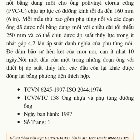
nối bằng dung môi cho ống polivinyl clorua cứng
(PVC-U) chịu áp lực có đường kính tối đa đến 160 mm
(6 in). Mỗi mẫu thử bao gồm phụ tùng nối và các đoạn
ống đã được nối bằng dung môi với chiều dài tối thiểu
250 mm và có thể chịu được áp suất thủy lực trong ít
nhất gấp 4,2 lần áp suất danh nghĩa của phụ tùng nối.
Để đảm bảo sự liên kết của mối nối, cần ít nhất 10
ngày.Nối một đầu của một trong những đoạn ống với
thiết bị áp suất thủy lực, các đầu còn lại khác được
đóng lại bằng phương tiện thích hợp.
TCVN 6245-1997-ISO 2044:1974
TCVN/TC 138 Ống nhựa và phụ tùng đường
ống
Ngày ban hành: 1997
Số Trang: 1
Hỗ trợ thành viên copy USB/HDD/DVD, liên hệ
Mr. Hữu Hạnh: 0944.625.325