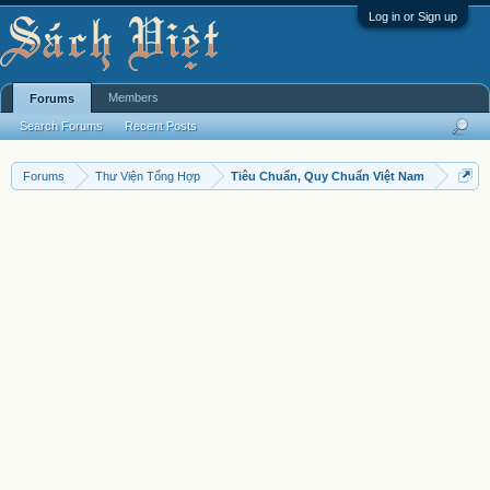
Log in or Sign up
Members
Forums
Search Forums
Recent Posts
Forums
Thư Viện Tổng Hợp
Tiêu Chuẩn, Quy Chuẩn Việt Nam