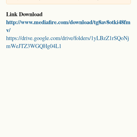
Link Download
http://www.mediafire.com/download/tg8av8otki48fm
v/
https://drive.google.com/drive/folders/1yLBzZ1rSQoNj
mWeJTZ3WGQHg04L1