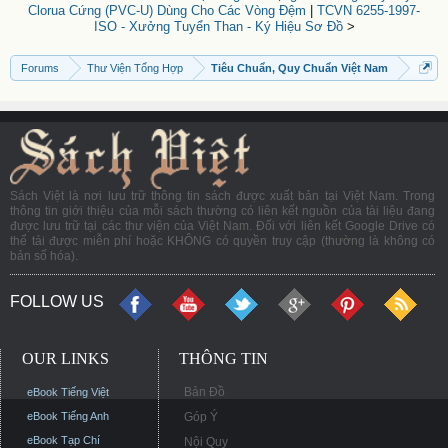
Clorua Cứng (PVC-U) Dùng Cho Các Vòng Đệm
|
TCVN 6255-1997-
ISO - Xưởng Tuyển Than - Ký Hiệu Sơ Đồ
>
Forums
Thư Viện Tổng Hợp
Tiêu Chuẩn, Quy Chuẩn Việt Nam
Sách Việt là nơi lưu trữ thông tin sách được xuất bản tại Việt Nam. Trong
thông tin giới thiệu của mỗi sách thường có liên kết nguồn của tài liệu đang
được lưu trữ tại các thư viện của Việt Nam. Đối với liên kết Google Drive có
thể tải được miễn phí hoặc KHÔNG có quyền truy cập (thường là không có
bản số hóa).
FOLLOW US
OUR LINKS
THÔNG TIN
Bản Đồ
eBook Tiếng Việt
eBook Tiếng Anh
Góp Ý
eBook Tạp Chí
Nội Quy