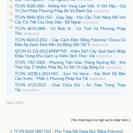
TCVN 5508-1991 - Không Khí Vùng Làm Việc Vi Khí Hậu - Giá
Trị Cho Phép Phương Pháp Đo Và Đánh Giá
26/11/2015
TCVN 8840-2011-ISO - Giày Dép - Yêu Cầu Tính Năng Đối Với
Các Chi Tiết Của Giày Dép - Đế Ngoài
11/12/2015
TCVN 4674-1989 - Vít Định Vị - Cơ Tính Và Phương Pháp
Thử
15/08/2015
TCVN 6610-6-2011 - Cáp Cách Điện Bằng Polyvinyl Clorua Có
Điện Áp Danh Định Đến Và Bằng 450-750 V
08/06/2016
QCVN 01-113-2012-BNNPTNT - Kiểm Dịch Cây Quả Hạch Nhập
Khẩu Trong Khu Cách Ly Kiểm Dịch Thực Vật
07/02/2015
TCVN 7357-2003 - Phương Tiện Giao Thông Đường Bộ - Khí
Thải Gây Ô Nhiễm Phát Ra Từ Mô Tô Lắp Động Cơ
13/11/2015
TCVN 10239-1-2013-ISO - Sơn Và Vecni - Xác Định Độ Bền
Cào Xước - Phần 1 Phương Pháp Gia Tải
16/08/2016
TCVN 6713-2013 - Chai Chứa Khí - An Toàn Trong Thao
Tác
31/10/2015
Feb 6, 2016
(You must log in or sign up to reply here.)
<
TCVN 6244-1997-ISO - Phụ Tùng Nối Dạng Đúc Bằng Polyvinyl