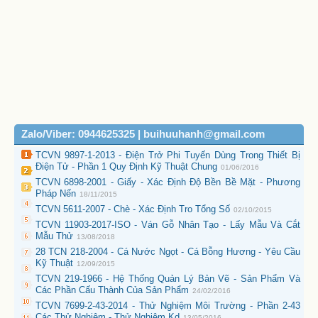
Zalo/Viber: 0944625325 | buihuuhanh@gmail.com
TCVN 9897-1-2013 - Điện Trở Phi Tuyến Dùng Trong Thiết Bị
Điện Tử - Phần 1 Quy Định Kỹ Thuật Chung
01/06/2016
TCVN 6898-2001 - Giấy - Xác Định Độ Bền Bề Mặt - Phương
Pháp Nến
18/11/2015
TCVN 5611-2007 - Chè - Xác Định Tro Tổng Số
02/10/2015
TCVN 11903-2017-ISO - Ván Gỗ Nhân Tạo - Lấy Mẫu Và Cắt
Mẫu Thử
13/08/2018
28 TCN 218-2004 - Cá Nước Ngọt - Cá Bỗng Hương - Yêu Cầu
Kỹ Thuật
12/09/2015
TCVN 219-1966 - Hệ Thống Quản Lý Bản Vẽ - Sản Phẩm Và
Các Phần Cấu Thành Của Sản Phẩm
24/02/2016
TCVN 7699-2-43-2014 - Thử Nghiệm Môi Trường - Phần 2-43
Các Thử Nghiệm - Thử Nghiệm Kd
13/05/2016