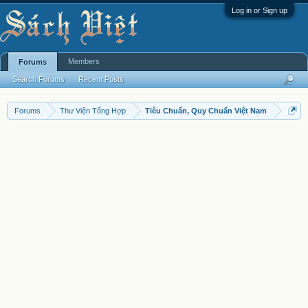
Log in or Sign up
Members
Forums
Search Forums
Recent Posts
Forums
Thư Viện Tổng Hợp
Tiêu Chuẩn, Quy Chuẩn Việt Nam