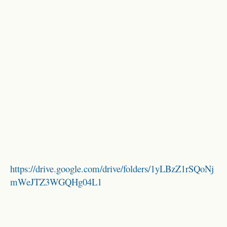
https://drive.google.com/drive/folders/1yLBzZ1rSQoNj
mWeJTZ3WGQHg04L1