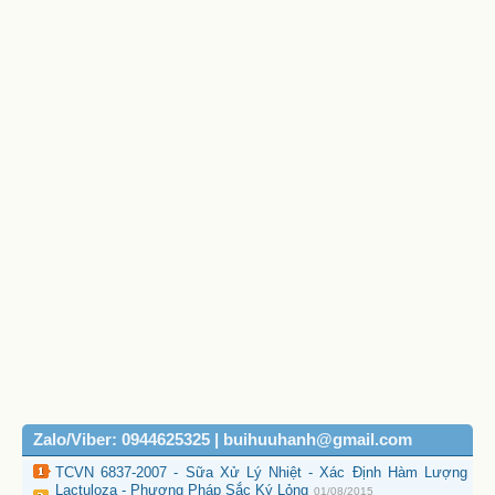
Zalo/Viber: 0944625325 | buihuuhanh@gmail.com
TCVN 6837-2007 - Sữa Xử Lý Nhiệt - Xác Định Hàm Lượng
Lactuloza - Phương Pháp Sắc Ký Lỏng
01/08/2015