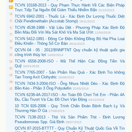
TCVN 10168-2013 - Quy Phạm Thực Hành Về Các Biện Pháp
Trực Tiếp Tại Nguồn Để Giảm Thiểu Nhiễm Bẩn
31/10/2015
TCVN 6942-2001 - Thuốc Lá - Xác Định Dư Lượng Thuốc Diệt
Chồi Pendimethalin (Accotab Stomp)
18/11/2015
TCVN 4538-1988 - Vật Liệu Dệt - Phương Pháp Xác Định Độ
Bền Màu Đối Với Ma Sát Khô Và Ma Sát Ứớt
12/04/2016
TCVN 5412-1991 - Động Cơ Điện Không Đồng Bộ Hai Pha Loại
Điều Khiển - Thông Số Cơ Bản
26/11/2015
QCVN 04 - 05 : 2012/BNNPTNT Quy chuẩn kỹ thuật quốc gia
công trình thủy lợi
14/02/2014
TCVN 6558-2008-ISO - Mã Thể Hiện Các Đồng Tiền Và
Quỹ
04/01/2016
TCVN 7765-2007 - Sản Phẩm Rau Quả - Xác Định Tro không
Tan Trong Axít Clohydric
26/08/2015
TCVN 7434-3-2004-ISO - Ống Nhựa Nhiệt Dẻo - Xác Định Độ
Bền Kéo - Phần 3 Ống Polyolefin
22/05/2016
TCVN 6238-4A-2017-ISO - An Toàn Đồ Chơi Trẻ Em - Phần 4A
Đu, Cầu Trượt Và Các Đồ Chơi Vận Động
04/12/2018
10 TCN 926-2006 - Quy Trình Chẩn Đoán Bệnh Bạch Lỵ Và
Thương Hàn Ở Gà
27/09/2015
TCVN 7138-2013 - Thịt Và Sản Phẩm Thịt - Định Lượng
Pseudomonas Spp. Giả Định
28/07/2015
QCVN 87-2015-BTTTT - Quy Chuẩn Kỹ Thuật Quốc Gia Về Tín