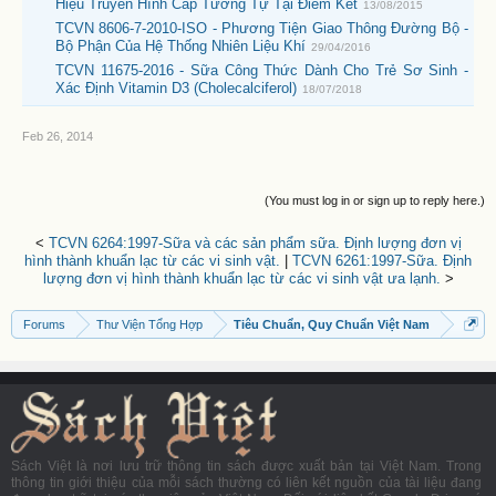
Hiệu Truyền Hình Cáp Tương Tự Tại Điểm Kết
13/08/2015
TCVN 8606-7-2010-ISO - Phương Tiện Giao Thông Đường Bộ -
Bộ Phận Của Hệ Thống Nhiên Liệu Khí
29/04/2016
TCVN 11675-2016 - Sữa Công Thức Dành Cho Trẻ Sơ Sinh -
Xác Định Vitamin D3 (Cholecalciferol)
18/07/2018
Feb 26, 2014
(You must log in or sign up to reply here.)
<
TCVN 6264:1997-Sữa và các sản phẩm sữa. Định lượng đơn vị
hình thành khuẩn lạc từ các vi sinh vật.
|
TCVN 6261:1997-Sữa. Định
lượng đơn vị hình thành khuẩn lạc từ các vi sinh vật ưa lạnh.
>
Forums
Thư Viện Tổng Hợp
Tiêu Chuẩn, Quy Chuẩn Việt Nam
Sách Việt là nơi lưu trữ thông tin sách được xuất bản tại Việt Nam. Trong
thông tin giới thiệu của mỗi sách thường có liên kết nguồn của tài liệu đang